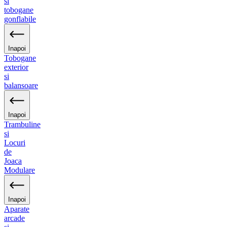
si
tobogane
gonflabile
Inapoi
Tobogane
exterior
si
balansoare
Inapoi
Trambuline
si
Locuri
de
Joaca
Modulare
Inapoi
Aparate
arcade