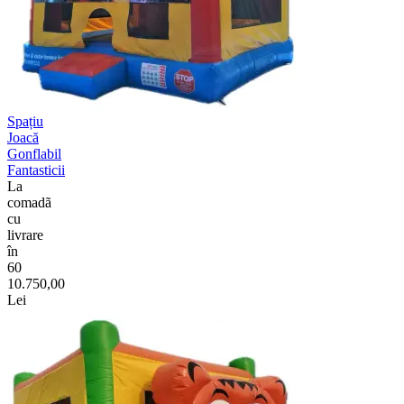
Spațiu
Joacă
Gonflabil
Fantasticii
La
comadã
cu
livrare
în
60
10.750,00
Lei