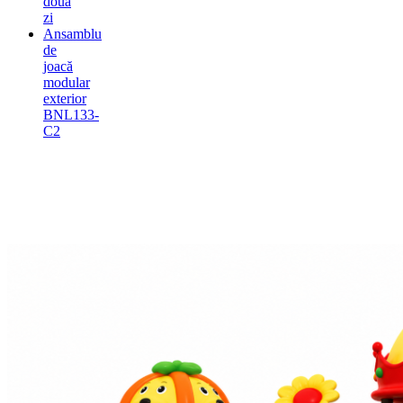
doua
zi
Ansamblu
de
joacă
modular
exterior
BNL133-
C2