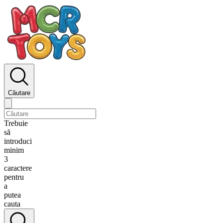
Căutare
Trebuie
să
introduci
minim
3
caractere
pentru
a
putea
cauta