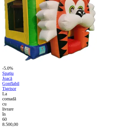
-5.0%
Spațiu
Joacă
Gonflabil
Tigrisor
La
comadã
cu
livrare
în
60
8.500,00