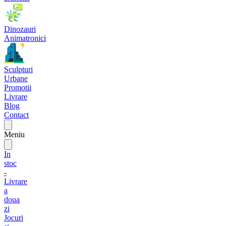
Dinozauri
Animatronici
Sculpturi
Urbane
Promotii
Livrare
Blog
Contact
Meniu
In
stoc
-
Livrare
a
doua
zi
Jocuri