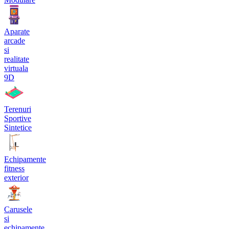
Aparate
arcade
si
realitate
virtuala
9D
Terenuri
Sportive
Sintetice
Echipamente
fitness
exterior
Carusele
si
echipamente