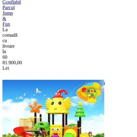
Gonflabil
Parcul
Jump
&
Fun
La
comadã
cu
livrare
în
60
81.900,00
Lei