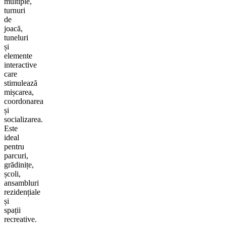
multiple,
turnuri
de
joacă,
tuneluri
și
elemente
interactive
care
stimulează
mișcarea,
coordonarea
și
socializarea.
Este
ideal
pentru
parcuri,
grădinițe,
școli,
ansambluri
rezidențiale
și
spații
recreative.