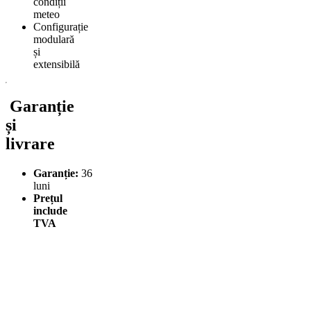
condiții
meteo
Configurație
modulară
și
extensibilă
Garanție
și
livrare
Garanție:
36
luni
Prețul
include
TVA