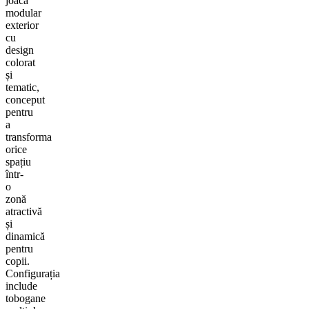
joacă
modular
exterior
cu
design
colorat
și
tematic,
conceput
pentru
a
transforma
orice
spațiu
într-
o
zonă
atractivă
și
dinamică
pentru
copii.
Configurația
include
tobogane