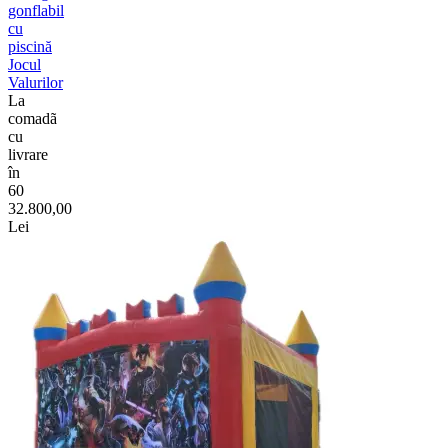
gonflabil
cu
piscină
Jocul
Valurilor
La
comadã
cu
livrare
în
60
32.800,00
Lei