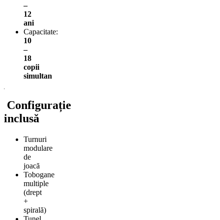
–
12
ani
Capacitate:
10
–
18
copii
simultan
Configurație
inclusă
Turnuri
modulare
de
joacă
Tobogane
multiple
(drept
+
spirală)
Tunel