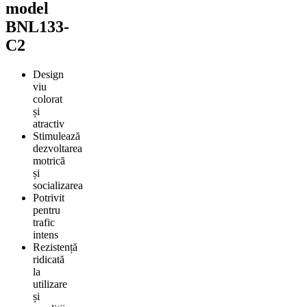
model
BNL133-
C2
Design
viu
colorat
și
atractiv
Stimulează
dezvoltarea
motrică
și
socializarea
Potrivit
pentru
trafic
intens
Rezistență
ridicată
la
utilizare
și