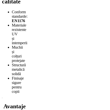
calitate
Conform
standarde:
EN1176
Materiale
rezistente
UV
și
intemperii
Muchii
și
colțuri
protejate
Structură
metalică
solidă
Finisaje
sigure
pentru
copii
Avantaje