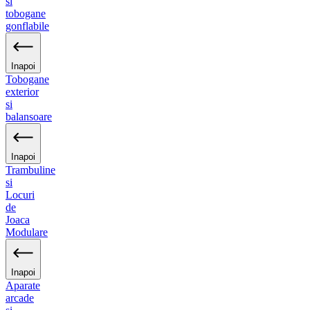
si
tobogane
gonflabile
Inapoi
Tobogane
exterior
si
balansoare
Inapoi
Trambuline
si
Locuri
de
Joaca
Modulare
Inapoi
Aparate
arcade