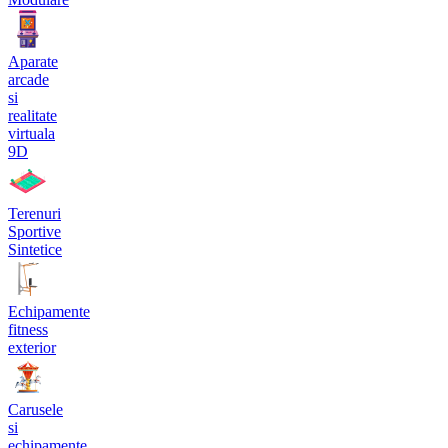
Aparate
arcade
si
realitate
virtuala
9D
Terenuri
Sportive
Sintetice
Echipamente
fitness
exterior
Carusele
si
echipamente