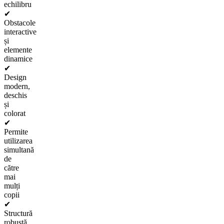
echilibru
✔
Obstacole
interactive
și
elemente
dinamice
✔
Design
modern,
deschis
și
colorat
✔
Permite
utilizarea
simultană
de
către
mai
mulți
copii
✔
Structură
robustă