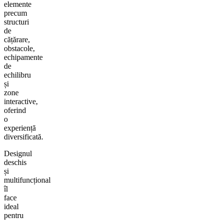
elemente
precum
structuri
de
cățărare,
obstacole,
echipamente
de
echilibru
și
zone
interactive,
oferind
o
experiență
diversificată.
Designul
deschis
și
multifuncțional
îl
face
ideal
pentru