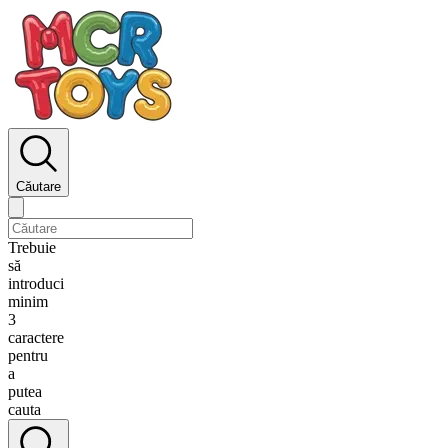
Căutare
Trebuie
să
introduci
minim
3
caractere
pentru
a
putea
cauta