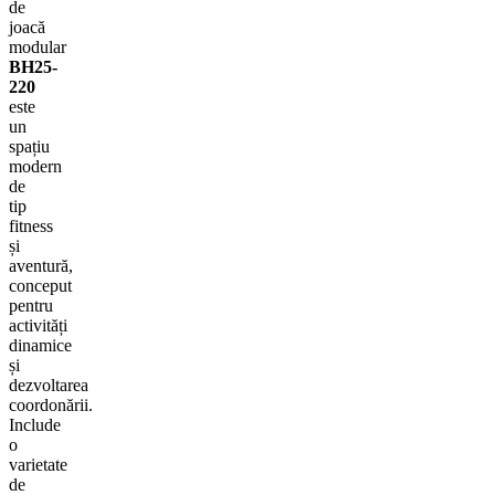
de
joacă
modular
BH25-
220
este
un
spațiu
modern
de
tip
fitness
și
aventură,
conceput
pentru
activități
dinamice
și
dezvoltarea
coordonării.
Include
o
varietate
de