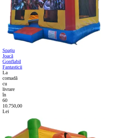
Spațiu
Joacă
Gonflabil
Fantasticii
La
comadã
cu
livrare
în
60
10.750,00
Lei