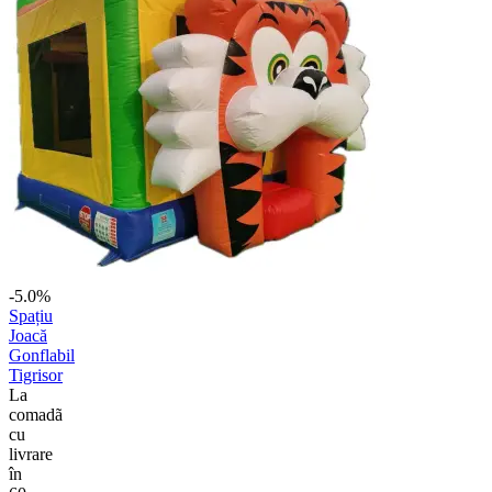
-5.0%
Spațiu
Joacă
Gonflabil
Tigrisor
La
comadã
cu
livrare
în