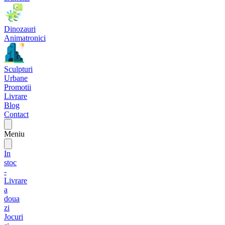
Dinozauri
Animatronici
Sculpturi
Urbane
Promotii
Livrare
Blog
Contact
Meniu
In
stoc
-
Livrare
a
doua
zi
Jocuri