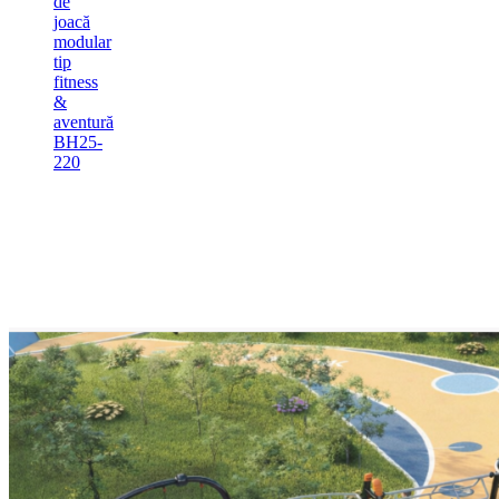
de
joacă
modular
tip
fitness
&
aventură
BH25-
220