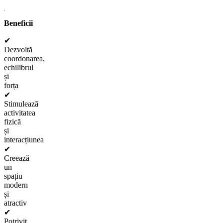
Beneficii
✔
Dezvoltă
coordonarea,
echilibrul
și
forța
✔
Stimulează
activitatea
fizică
și
interacțiunea
✔
Creează
un
spațiu
modern
și
atractiv
✔
Potrivit