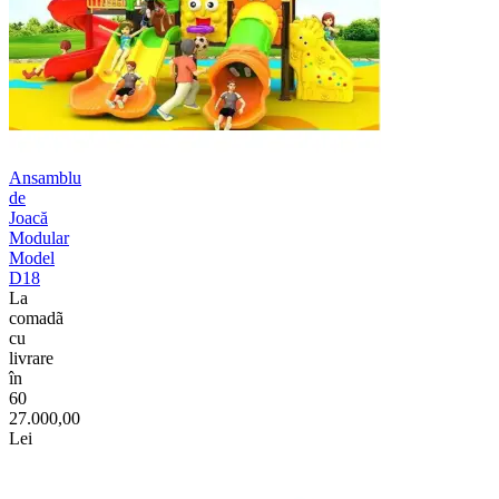
Ansamblu
de
Joacă
Modular
Model
D18
La
comadã
cu
livrare
în
60
27.000,00
Lei