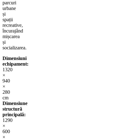
parcuri
urbane
și
spații
recreative,
încurajând
mișcarea
și
socializarea.
Dimensiuni
echipament:
1320
×
940
×
280
cm
Dimensiune
structură
principală:
1290
×
600
×