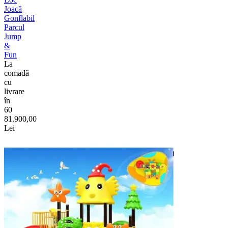
Joacă
Gonflabil
Parcul
Jump
&
Fun
La
comadã
cu
livrare
în
60
81.900,00
Lei