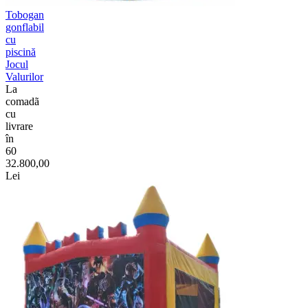
Tobogan
gonflabil
cu
piscină
Jocul
Valurilor
La
comadã
cu
livrare
în
60
32.800,00
Lei