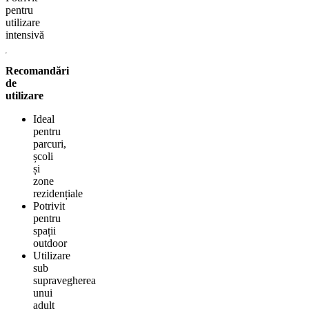
pentru
utilizare
intensivă
Recomandări
de
utilizare
Ideal
pentru
parcuri,
școli
și
zone
rezidențiale
Potrivit
pentru
spații
outdoor
Utilizare
sub
supravegherea
unui
adult