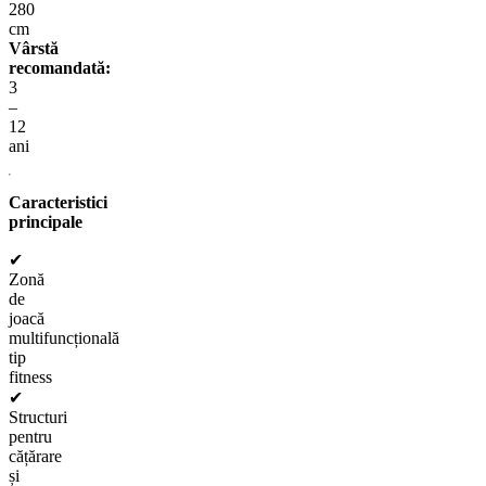
280
cm
Vârstă
recomandată:
3
–
12
ani
Caracteristici
principale
✔
Zonă
de
joacă
multifuncțională
tip
fitness
✔
Structuri
pentru
cățărare
și