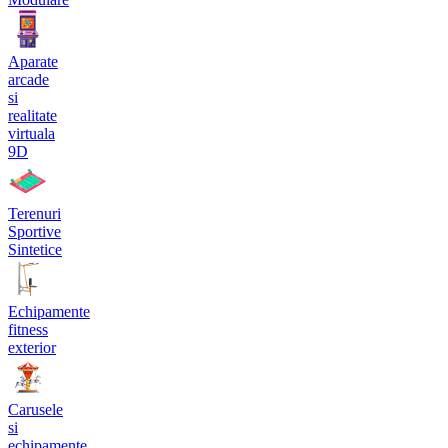
Aparate
arcade
si
realitate
virtuala
9D
Terenuri
Sportive
Sintetice
Echipamente
fitness
exterior
Carusele
si
echipamente