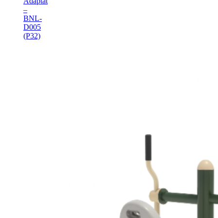
Adaptat
–
BNL-
D005
(P32)