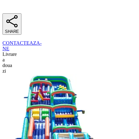
SHARE
CONTACTEAZA-
NE
Livrare
a
doua
zi