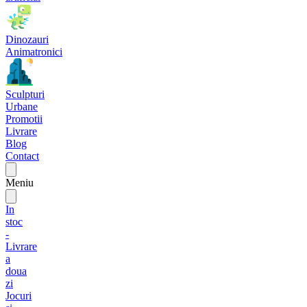
Dinozauri
Animatronici
Sculpturi
Urbane
Promotii
Livrare
Blog
Contact
Meniu
In
stoc
-
Livrare
a
doua
zi
Jocuri