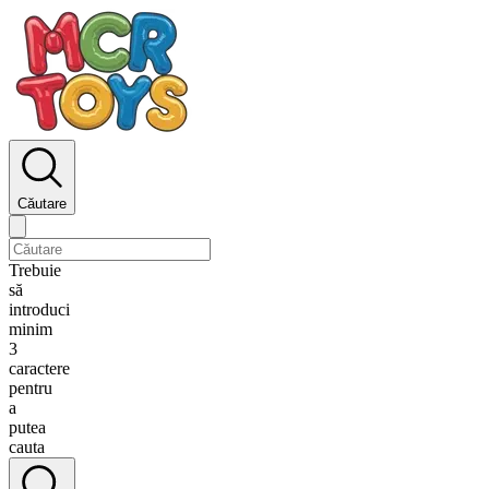
Căutare
Trebuie
să
introduci
minim
3
caractere
pentru
a
putea
cauta