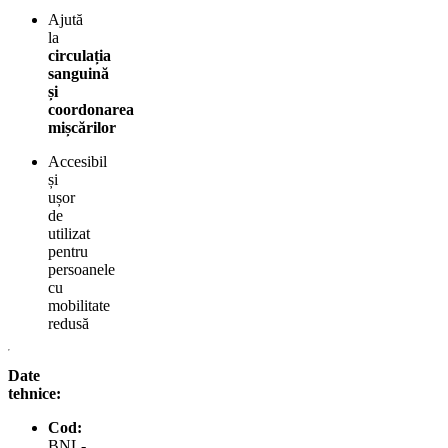
Ajută
la
circulația
sanguină
și
coordonarea
mișcărilor
Accesibil
și
ușor
de
utilizat
pentru
persoanele
cu
mobilitate
redusă
Date
tehnice:
Cod:
BNL-