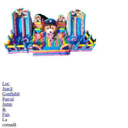
Loc
Joacă
Gonflabil
Parcul
Jump
&
Fun
La
comadã