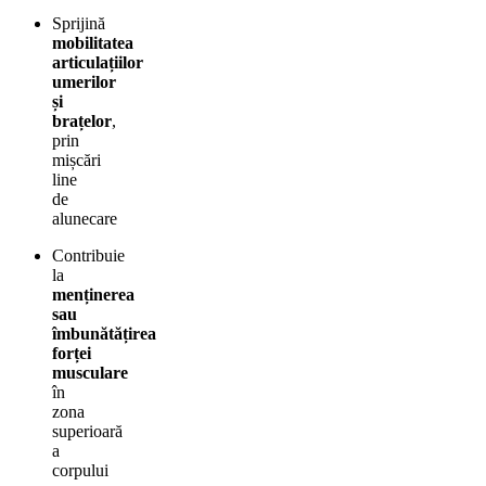
Sprijină
mobilitatea
articulațiilor
umerilor
și
brațelor
,
prin
mișcări
line
de
alunecare
Contribuie
la
menținerea
sau
îmbunătățirea
forței
musculare
în
zona
superioară
a
corpului