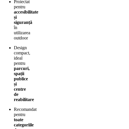
Proiectat
pentru
accesibilitate
și
siguranță
în
utilizarea
outdoor
Design
compact,
ideal
pentru
parcuri,
spații
publice
și
centre
de
reabilitare
Recomandat
pentru
toate
categoriile