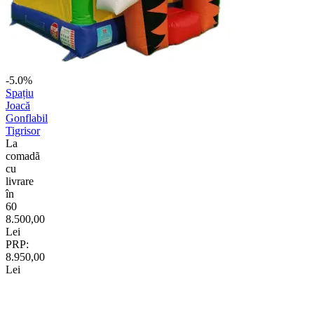
-5.0%
Spațiu
Joacă
Gonflabil
Tigrisor
La
comadã
cu
livrare
în
60
8.500,00
Lei
PRP:
8.950,00
Lei