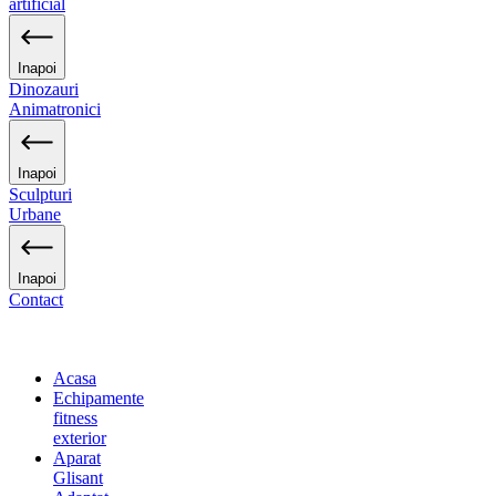
artificial
Inapoi
Dinozauri
Animatronici
Inapoi
Sculpturi
Urbane
Inapoi
Contact
Acasa
Echipamente
fitness
exterior
Aparat
Glisant