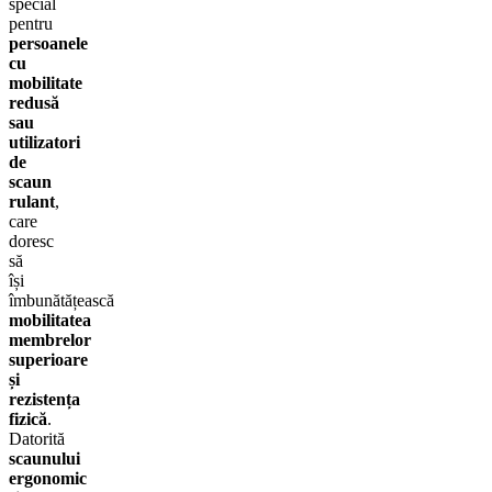
special
pentru
persoanele
cu
mobilitate
redusă
sau
utilizatori
de
scaun
rulant
,
care
doresc
să
își
îmbunătățească
mobilitatea
membrelor
superioare
și
rezistența
fizică
.
Datorită
scaunului
ergonomic