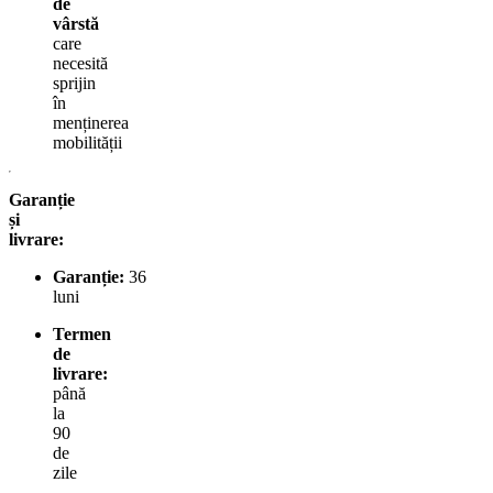
de
vârstă
care
necesită
sprijin
în
menținerea
mobilității
Garanție
și
livrare:
Garanție:
36
luni
Termen
de
livrare:
până
la
90
de
zile