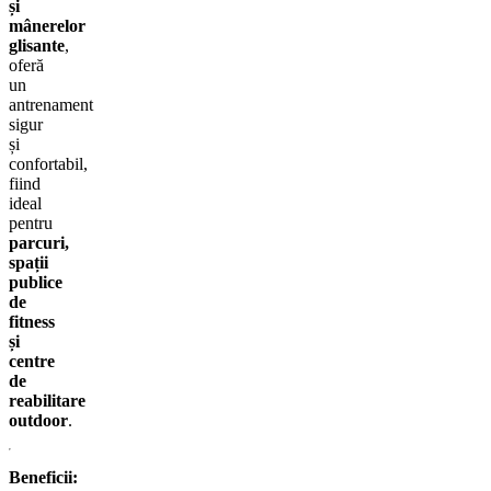
și
mânerelor
glisante
,
oferă
un
antrenament
sigur
și
confortabil,
fiind
ideal
pentru
parcuri,
spații
publice
de
fitness
și
centre
de
reabilitare
outdoor
.
Beneficii: