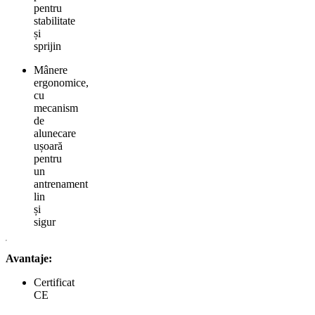
pentru
stabilitate
și
sprijin
Mânere
ergonomice,
cu
mecanism
de
alunecare
ușoară
pentru
un
antrenament
lin
și
sigur
Avantaje:
Certificat
CE