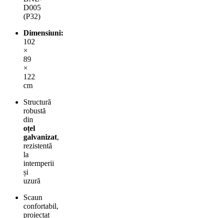
D005
(P32)
Dimensiuni:
102
×
89
×
122
cm
Structură
robustă
din
oțel
galvanizat
,
rezistentă
la
intemperii
și
uzură
Scaun
confortabil,
proiectat