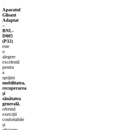
Aparatul
Glisant
Adaptat
–
BNL-
D005
(P32)
este
o
alegere
excelentă
pentru
a
sprijini
mobilitatea,
recuperarea
și
sănătatea
generală
,
oferind
exerciții
confortabile
și
eficiente