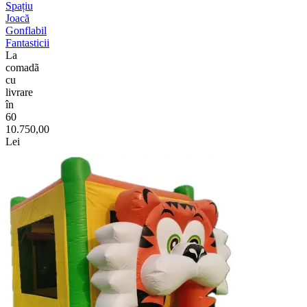
Spațiu
Joacă
Gonflabil
Fantasticii
La
comadã
cu
livrare
în
60
10.750,00
Lei