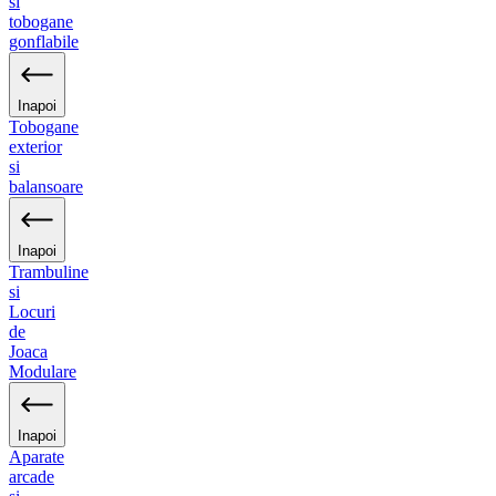
si
tobogane
gonflabile
Inapoi
Tobogane
exterior
si
balansoare
Inapoi
Trambuline
si
Locuri
de
Joaca
Modulare
Inapoi
Aparate
arcade