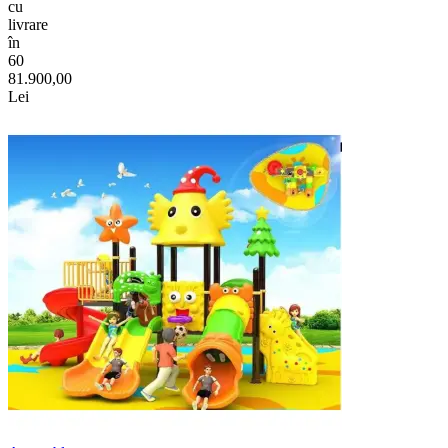
cu
livrare
în
60
81.900,00
Lei