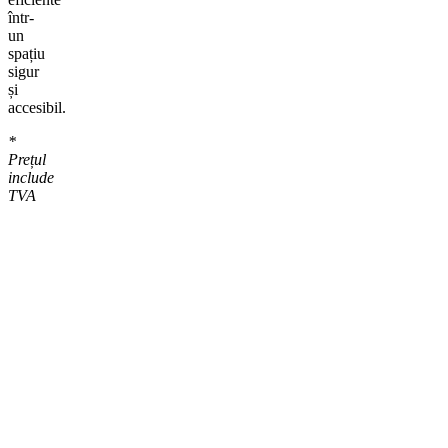
într-
un
spațiu
sigur
și
accesibil.
*
Prețul
include
TVA