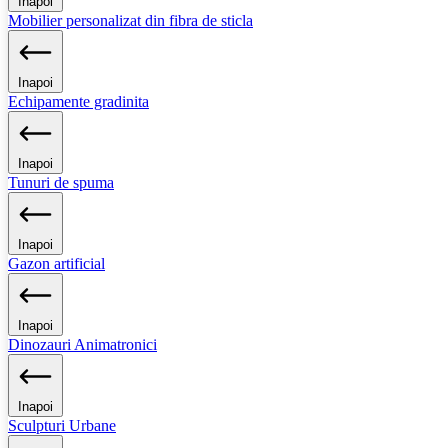
Inapoi
Mobilier personalizat din fibra de sticla
Inapoi
Echipamente gradinita
Inapoi
Tunuri de spuma
Inapoi
Gazon artificial
Inapoi
Dinozauri Animatronici
Inapoi
Sculpturi Urbane