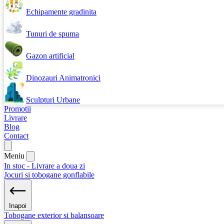
Echipamente gradinita
Tunuri de spuma
Gazon artificial
Dinozauri Animatronici
Sculpturi Urbane
Promotii
Livrare
Blog
Contact
Meniu
In stoc - Livrare a doua zi
Jocuri si tobogane gonflabile
Inapoi
Tobogane exterior si balansoare