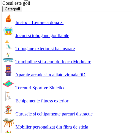
Coșul este gol!
Categorii
In stoc - Livrare a doua zi
Jocuri si tobogane gonflabile
Tobogane exterior si balansoare
Trambuline si Locuri de Joaca Modulare
Aparate arcade si realitate virtuala 9D
Terenuri Sportive Sintetice
Echipamente fitness exterior
Carusele si echipamente parcuri distractie
Mobilier personalizat din fibra de sticla