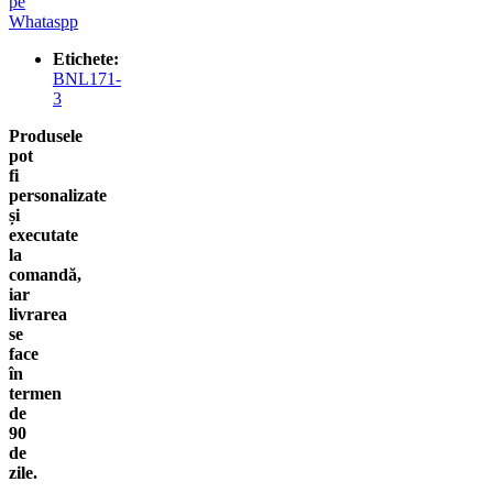
pe
Whataspp
Etichete:
BNL171-
3
Produsele
pot
fi
personalizate
și
executate
la
comandă,
iar
livrarea
se
face
în
termen
de
90
de
zile.