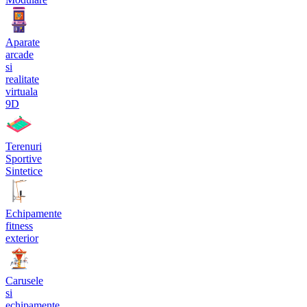
Aparate
arcade
si
realitate
virtuala
9D
Terenuri
Sportive
Sintetice
Echipamente
fitness
exterior
Carusele
si
echipamente