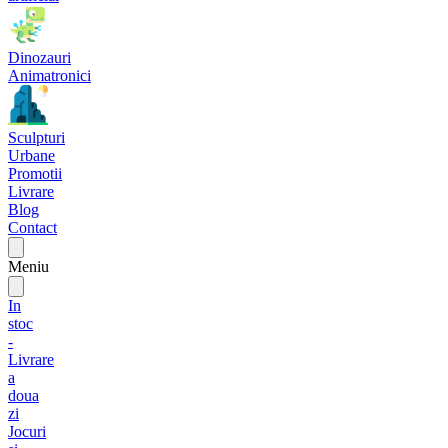
Dinozauri
Animatronici
Sculpturi
Urbane
Promotii
Livrare
Blog
Contact
Meniu
In
stoc
-
Livrare
a
doua
zi
Jocuri