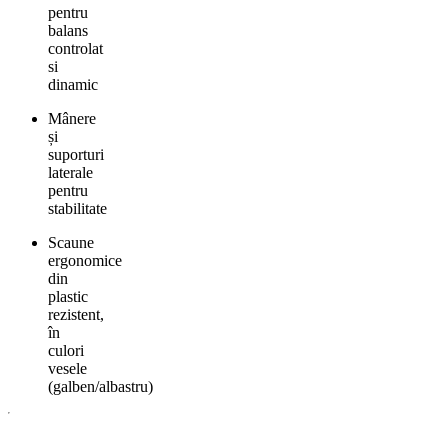
pentru
balans
controlat
si
dinamic
Mânere
și
suporturi
laterale
pentru
stabilitate
Scaune
ergonomice
din
plastic
rezistent,
în
culori
vesele
(galben/albastru)