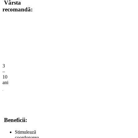
Vârsta
recomandă:
3
–
10
ani
Beneficii:
Stimulează
coordonarea