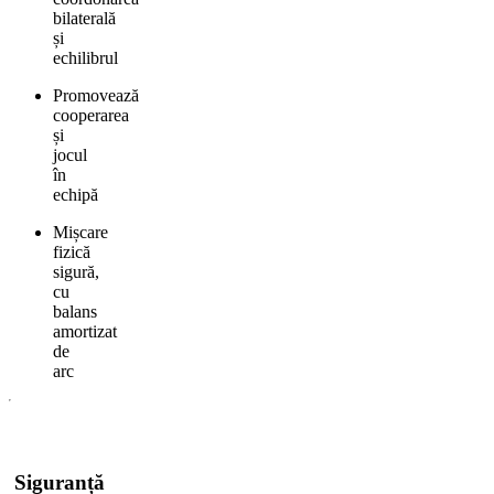
bilaterală
și
echilibrul
Promovează
cooperarea
și
jocul
în
echipă
Mișcare
fizică
sigură,
cu
balans
amortizat
de
arc
Siguranță