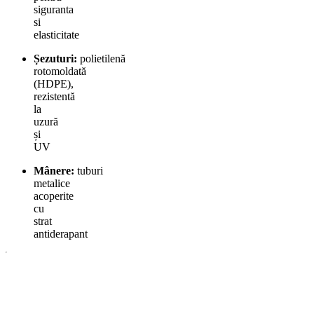
siguranta
si
elasticitate
Șezuturi:
polietilenă
rotomoldată
(HDPE),
rezistentă
la
uzură
și
UV
Mânere:
tuburi
metalice
acoperite
cu
strat
antiderapant