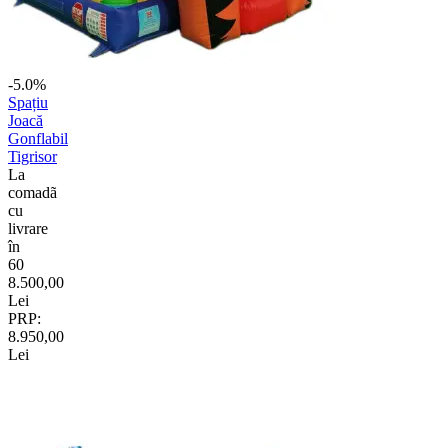
-5.0%
Spațiu
Joacă
Gonflabil
Tigrisor
La
comadã
cu
livrare
în
60
8.500,00
Lei
PRP:
8.950,00
Lei