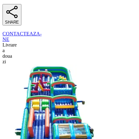
SHARE
CONTACTEAZA-
NE
Livrare
a
doua
zi