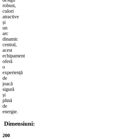
robust,
culori
atractive
și
un
arc
dinamic
central,
acest
echipament
oferă
o
experiență
de
joacă
sigură
și
plină
de
energie.
Dimensiuni:
200