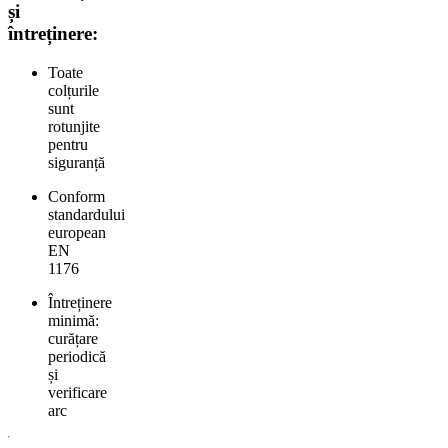
și
întreținere:
Toate
colțurile
sunt
rotunjite
pentru
siguranță
Conform
standardului
european
EN
1176
Întreținere
minimă:
curățare
periodică
și
verificare
arc