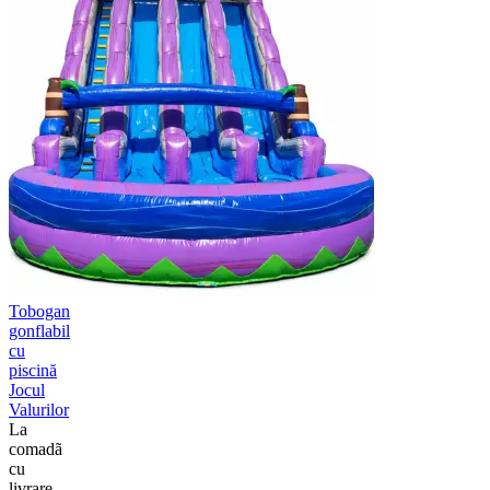
Tobogan
gonflabil
cu
piscină
Jocul
Valurilor
La
comadã
cu
livrare