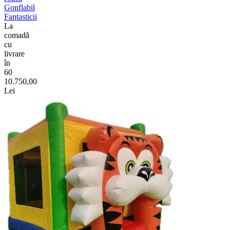
Gonflabil
Fantasticii
La
comadã
cu
livrare
în
60
10.750,00
Lei