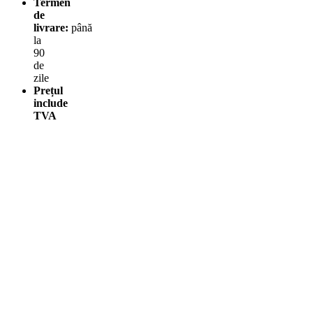
Termen
de
livrare:
până
la
90
de
zile
Prețul
include
TVA