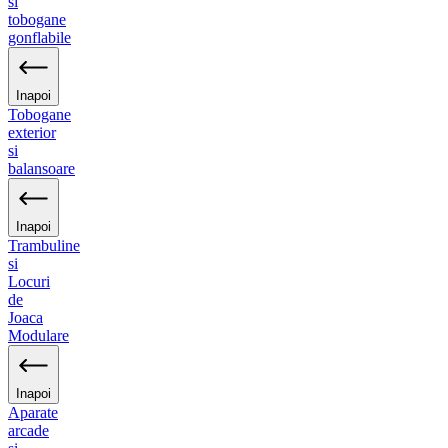
si
tobogane
gonflabile
Inapoi
Tobogane
exterior
si
balansoare
Inapoi
Trambuline
si
Locuri
de
Joaca
Modulare
Inapoi
Aparate
arcade