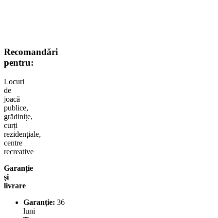
Recomandări
pentru:
Locuri
de
joacă
publice,
grădinițe,
curți
rezidențiale,
centre
recreative
Garanție
și
livrare
Garanție:
36
luni