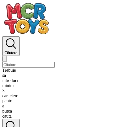
Căutare
Trebuie
să
introduci
minim
3
caractere
pentru
a
putea
cauta