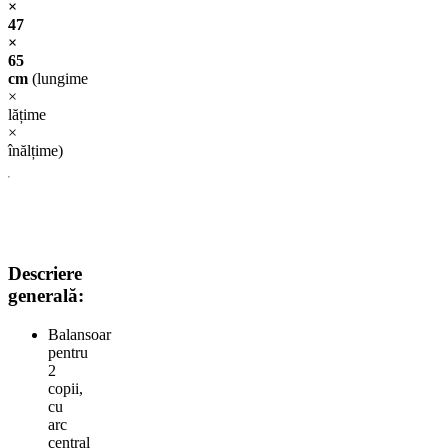
×
47
×
65
cm
(lungime
×
lățime
×
înălțime)
Descriere
generală:
Balansoar
pentru
2
copii,
cu
arc
central