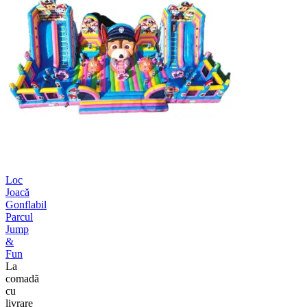
Loc
Joacă
Gonflabil
Parcul
Jump
&
Fun
La
comadã
cu
livrare