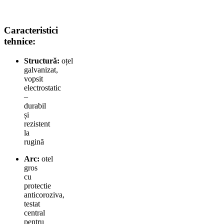
Caracteristici
tehnice:
Structură:
oțel
galvanizat,
vopsit
electrostatic
–
durabil
și
rezistent
la
rugină
Arc:
otel
gros
cu
protectie
anticoroziva,
testat
central
pentru