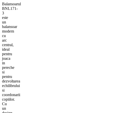
Balansoarul
BNL171-
3
este
un
balansoar
modern
cu
arc
central,
ideal
pentru
joaca
in
pereche
si
pentru
dezvoltarea
echilibrului
si
coordonarii
copiilor.
Cu
un
design