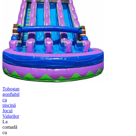
Tobogan
gonflabil
cu
piscină
Jocul
Valurilor
La
comadã
cu