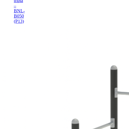
triplă
–
BNL-
B050
(P13)