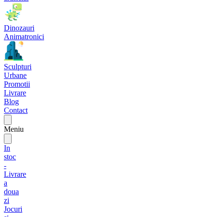
Dinozauri
Animatronici
Sculpturi
Urbane
Promotii
Livrare
Blog
Contact
Meniu
In
stoc
-
Livrare
a
doua
zi
Jocuri