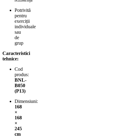
Potrivită
pentru
exerciții
individuale
sau
de
grup
Caracteristici
tehnice:
Cod
produs:
BNL-
B050
(P13)
Dimensiuni:
168
×
168
×
245
cm