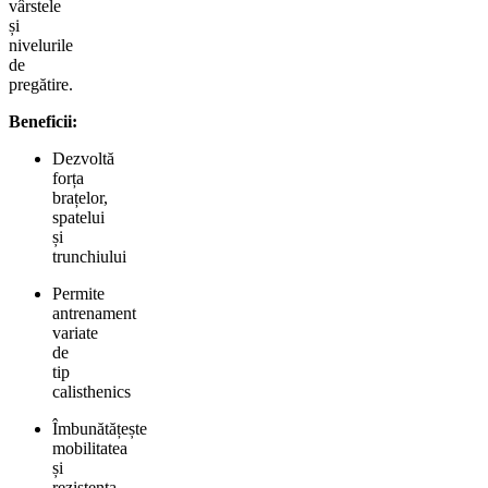
vârstele
și
nivelurile
de
pregătire.
Beneficii:
Dezvoltă
forța
brațelor,
spatelui
și
trunchiului
Permite
antrenament
variate
de
tip
calisthenics
Îmbunătățește
mobilitatea
și
rezistența