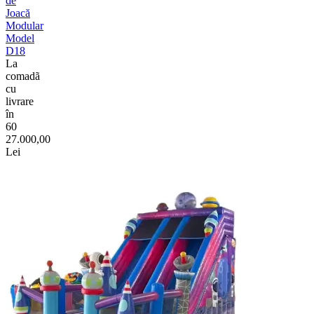
de
Joacă
Modular
Model
D18
La
comadã
cu
livrare
în
60
27.000,00
Lei