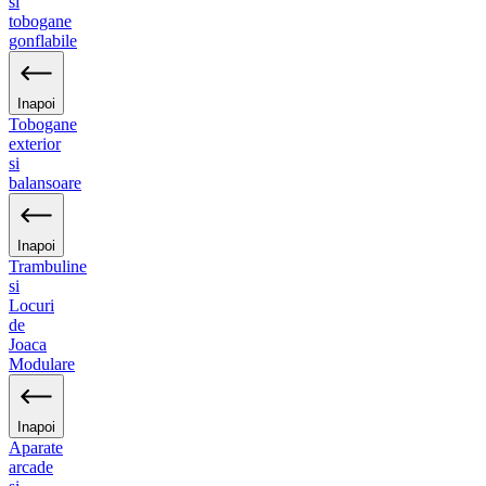
si
tobogane
gonflabile
Inapoi
Tobogane
exterior
si
balansoare
Inapoi
Trambuline
si
Locuri
de
Joaca
Modulare
Inapoi
Aparate
arcade