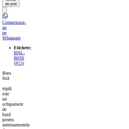
de pret
Contacteaza-
ne
pe
Whataspp
Etichete:
BNL-
B050
(P13)
Bara
fixă
triplă
este
un
echipament
de
bază
pentru
antrenamentele