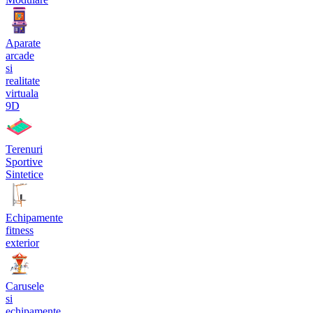
Aparate
arcade
si
realitate
virtuala
9D
Terenuri
Sportive
Sintetice
Echipamente
fitness
exterior
Carusele
si
echipamente