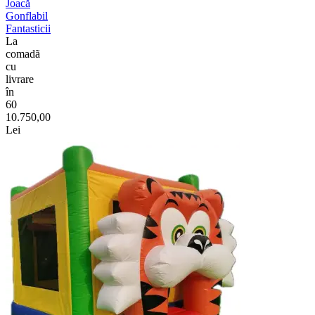
Joacă
Gonflabil
Fantasticii
La
comadã
cu
livrare
în
60
10.750,00
Lei