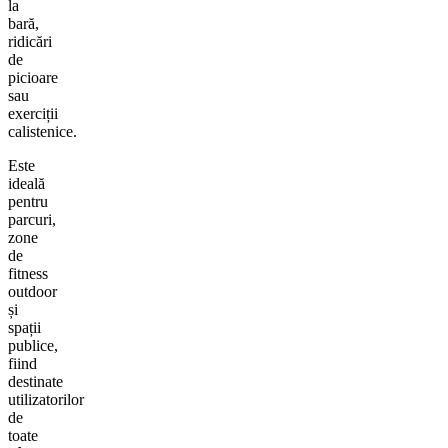
la
bară,
ridicări
de
picioare
sau
exerciții
calistenice.
Este
ideală
pentru
parcuri,
zone
de
fitness
outdoor
și
spații
publice,
fiind
destinate
utilizatorilor
de
toate