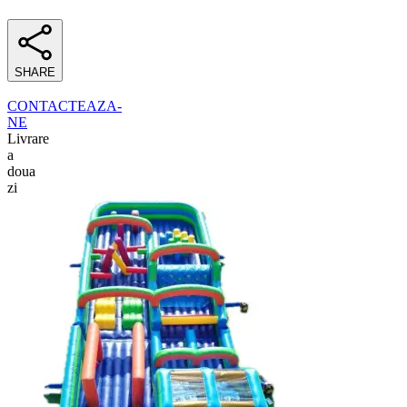
SHARE
CONTACTEAZA-
NE
Livrare
a
doua
zi