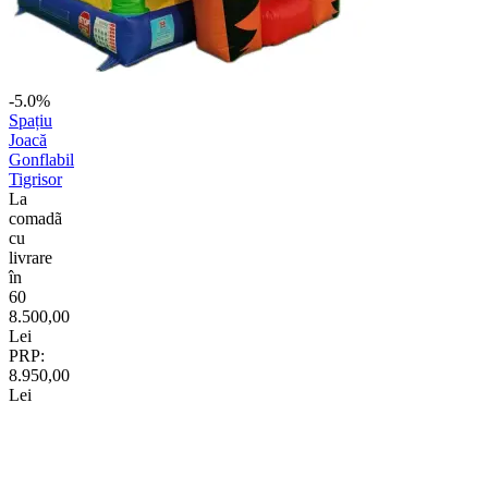
-5.0%
Spațiu
Joacă
Gonflabil
Tigrisor
La
comadã
cu
livrare
în
60
8.500,00
Lei
PRP:
8.950,00
Lei