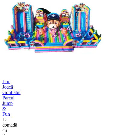
Loc
Joacă
Gonflabil
Parcul
Jump
&
Fun
La
comadã
cu