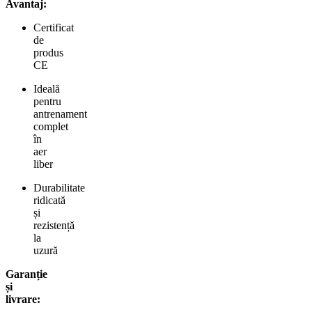
Avantaj:
Certificat
de
produs
CE
Ideală
pentru
antrenament
complet
în
aer
liber
Durabilitate
ridicată
și
rezistență
la
uzură
Garanție
și
livrare: