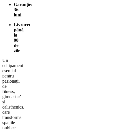
Garanție:
36
luni
Livrare:
până
la
90
de
zile
Un
echipament
esențial
pentru
pasionații
de
fitness,
gimnastică
și
calisthenics,
care
transformă
spațiile
publice