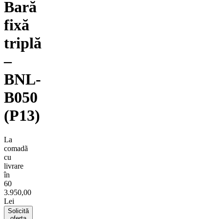
Bară
fixă
triplă
–
BNL-
B050
(P13)
La
comadã
cu
livrare
în
60
3.950,00
Lei
Solicită
oferta