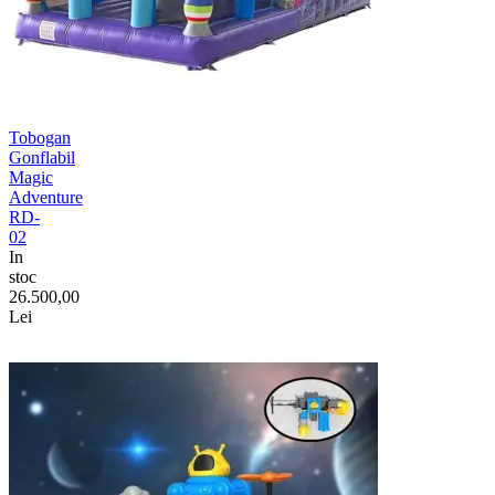
Tobogan
Gonflabil
Magic
Adventure
RD-
02
In
stoc
26.500,00
Lei