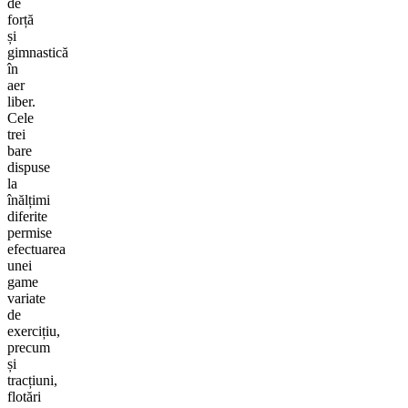
de
forță
și
gimnastică
în
aer
liber.
Cele
trei
bare
dispuse
la
înălțimi
diferite
permise
efectuarea
unei
game
variate
de
exercițiu,
precum
și
tracțiuni,
flotări