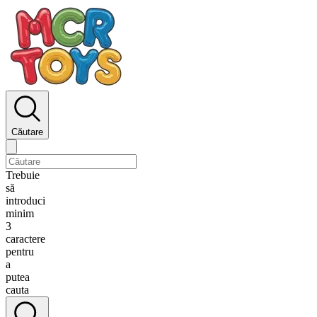
Căutare
Trebuie
să
introduci
minim
3
caractere
pentru
a
putea
cauta