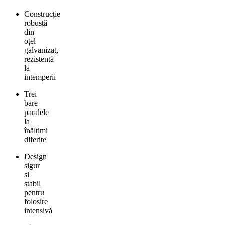
Construcție
robustă
din
oțel
galvanizat,
rezistentă
la
intemperii
Trei
bare
paralele
la
înălțimi
diferite
Design
sigur
și
stabil
pentru
folosire
intensivă