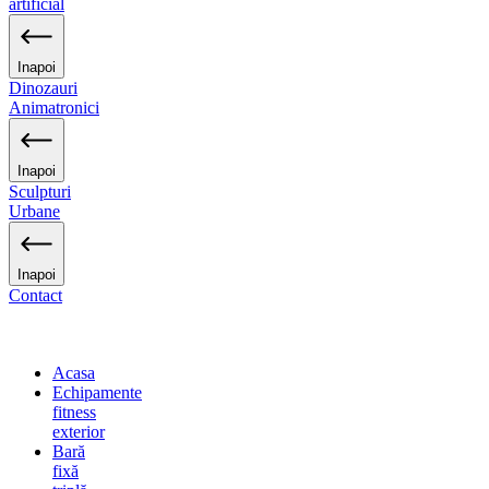
artificial
Inapoi
Dinozauri
Animatronici
Inapoi
Sculpturi
Urbane
Inapoi
Contact
Acasa
Echipamente
fitness
exterior
Bară
fixă