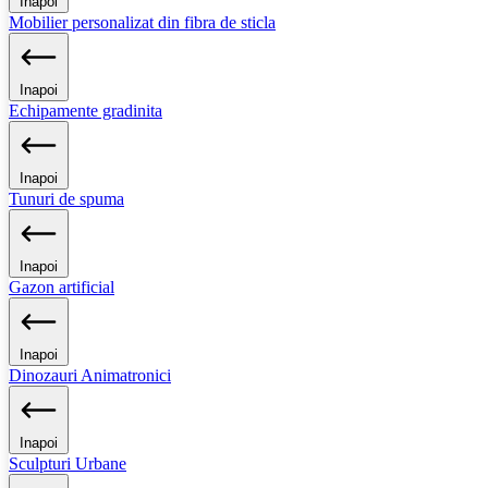
Inapoi
Mobilier personalizat din fibra de sticla
Inapoi
Echipamente gradinita
Inapoi
Tunuri de spuma
Inapoi
Gazon artificial
Inapoi
Dinozauri Animatronici
Inapoi
Sculpturi Urbane