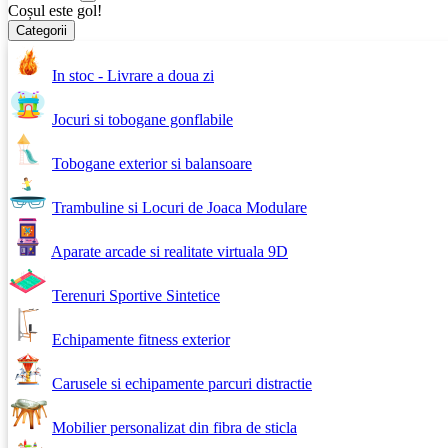
Coșul este gol!
Categorii
In stoc - Livrare a doua zi
Jocuri si tobogane gonflabile
Tobogane exterior si balansoare
Trambuline si Locuri de Joaca Modulare
Aparate arcade si realitate virtuala 9D
Terenuri Sportive Sintetice
Echipamente fitness exterior
Carusele si echipamente parcuri distractie
Mobilier personalizat din fibra de sticla