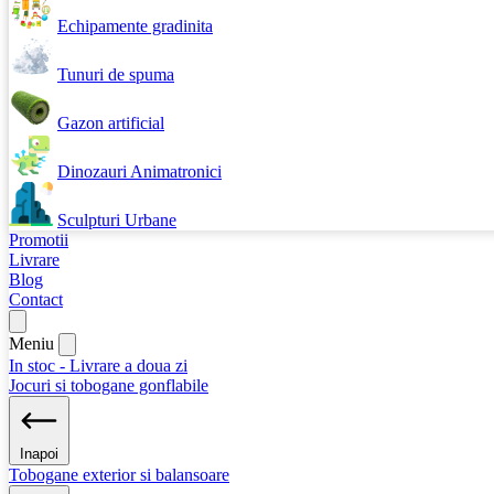
Echipamente gradinita
Tunuri de spuma
Gazon artificial
Dinozauri Animatronici
Sculpturi Urbane
Promotii
Livrare
Blog
Contact
Meniu
In stoc - Livrare a doua zi
Jocuri si tobogane gonflabile
Inapoi
Tobogane exterior si balansoare