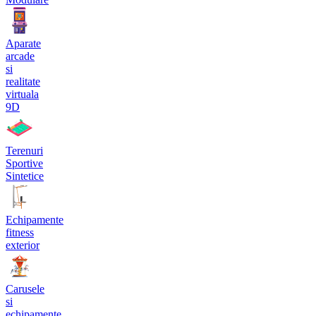
Aparate
arcade
si
realitate
virtuala
9D
Terenuri
Sportive
Sintetice
Echipamente
fitness
exterior
Carusele
si
echipamente