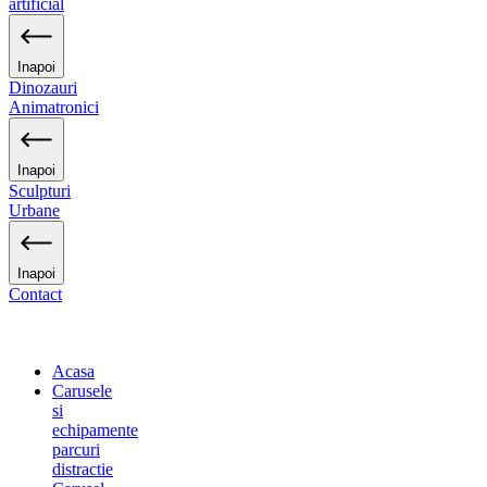
artificial
Inapoi
Dinozauri
Animatronici
Inapoi
Sculpturi
Urbane
Inapoi
Contact
Acasa
Carusele
si
echipamente
parcuri
distractie