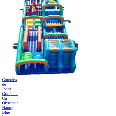
Complex
de
Joacă
Gonflabil
Cu
Obstacole
Happy
Blue