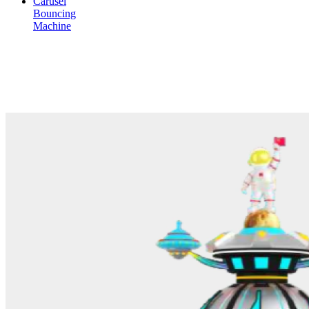
Carusel
Bouncing
Machine