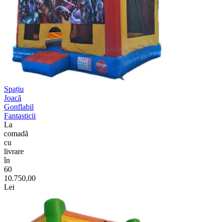
Spațiu
Joacă
Gonflabil
Fantasticii
La
comadã
cu
livrare
în
60
10.750,00
Lei