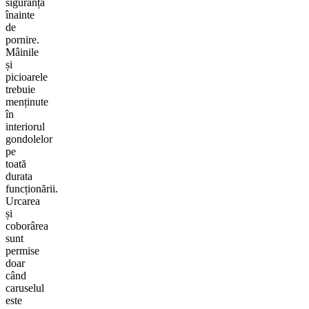
siguranță
înainte
de
pornire.
Mâinile
și
picioarele
trebuie
menținute
în
interiorul
gondolelor
pe
toată
durata
funcționării.
Urcarea
și
coborârea
sunt
permise
doar
când
caruselul
este