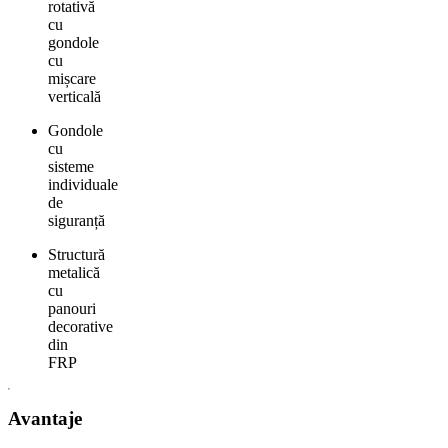
rotativă
cu
gondole
cu
mișcare
verticală
Gondole
cu
sisteme
individuale
de
siguranță
Structură
metalică
cu
panouri
decorative
din
FRP
Avantaje