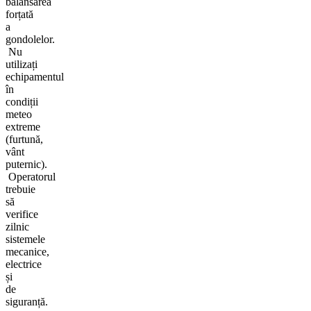
balansarea
forțată
a
gondolelor.
Nu
utilizați
echipamentul
în
condiții
meteo
extreme
(furtună,
vânt
puternic).
Operatorul
trebuie
să
verifice
zilnic
sistemele
mecanice,
electrice
și
de
siguranță.