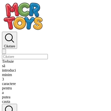
Căutare
Trebuie
să
introduci
minim
3
caractere
pentru
a
putea
cauta