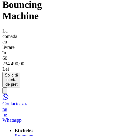
Bouncing
Machine
La
comadã
cu
livrare
în
60
234.490,00
Lei
Solicită
oferta
de pret
Contacteaza-
ne
pe
Whataspp
Etichete:
Bouncing