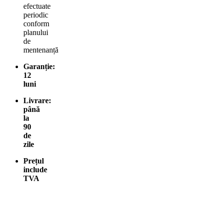
efectuate
periodic
conform
planului
de
mentenanță
Garanție:
12
luni
Livrare:
până
la
90
de
zile
Prețul
include
TVA