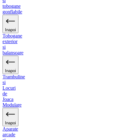
si
tobogane
gonflabile
Inapoi
Tobogane
exterior
si
balansoare
Inapoi
Trambuline
si
Locuri
de
Joaca
Modulare
Inapoi
Aparate
arcade