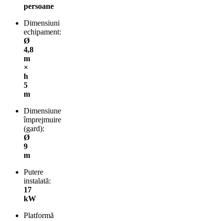
persoane
Dimensiuni
echipament:
Ø
4,8
m
×
h
5
m
Dimensiune
împrejmuire
(gard):
Ø
9
m
Putere
instalată:
17
kW
Platformă