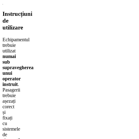
Instrucțiuni
de
utilizare
Echipamentul
trebuie
utilizat
numai
sub
supravegherea
unui
operator
instruit
.
Pasagerii
trebuie
așezați
corect
și
fixați
cu
sistemele
de