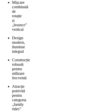
Mișcare
combinată
de
rotație
și
„bounce”
vertical
Design
modern,
iluminat
integral
Construcție
robustă
pentru
utilizare
frecventă
Atracție
potrivită
pentru
categoria
„family
rides”