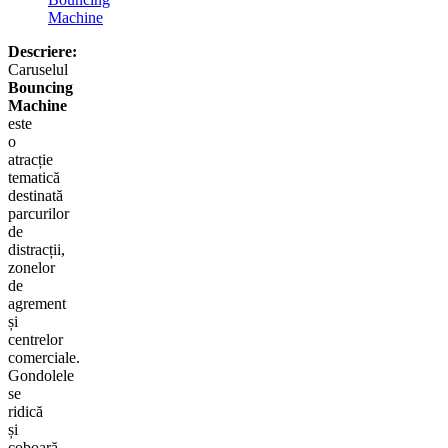
Machine
Descriere:
Caruselul
Bouncing
Machine
este
o
atracție
tematică
destinată
parcurilor
de
distracții,
zonelor
de
agrement
și
centrelor
comerciale.
Gondolele
se
ridică
și
coboară