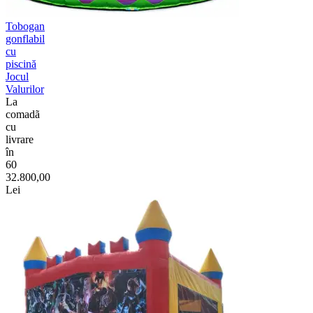
Tobogan
gonflabil
cu
piscină
Jocul
Valurilor
La
comadã
cu
livrare
în
60
32.800,00
Lei