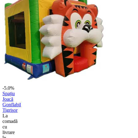
-5.0%
Spațiu
Joacă
Gonflabil
Tigrisor
La
comadã
cu
livrare
în