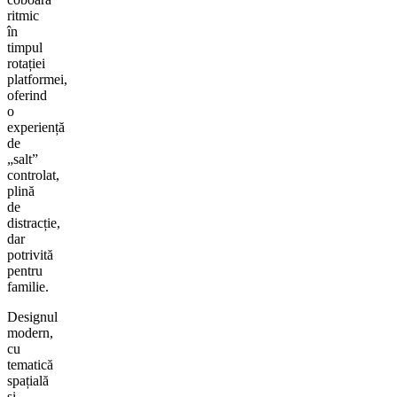
ritmic
în
timpul
rotației
platformei,
oferind
o
experiență
de
„salt”
controlat,
plină
de
distracție,
dar
potrivită
pentru
familie.
Designul
modern,
cu
tematică
spațială
și