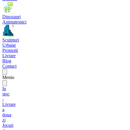
Dinozauri
Animatronici
Sculpturi
Urbane
Promotii
Livrare
Blog
Contact
Meniu
In
stoc
-
Livrare
a
doua
zi
Jocuri