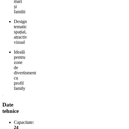
mari
și
familii
Design
tematic
spațial,
atractiv
vizual
Ideală
pentru
zone
de
divertisment
cu
profil
family
Date
tehnice
Capacitate:
24