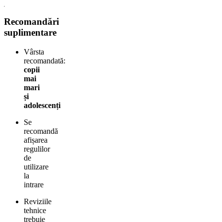
Recomandări
suplimentare
Vârsta
recomandată:
copii
mai
mari
și
adolescenți
Se
recomandă
afișarea
regulilor
de
utilizare
la
intrare
Reviziile
tehnice
trebuie