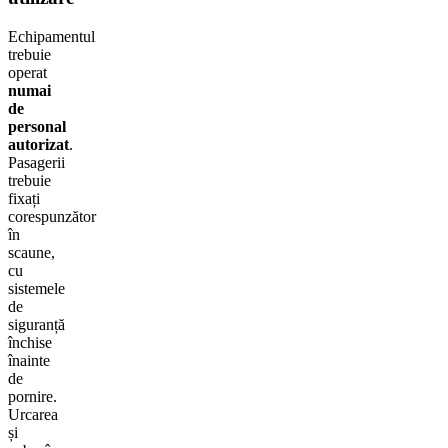
Echipamentul
trebuie
operat
numai
de
personal
autorizat
.
Pasagerii
trebuie
fixați
corespunzător
în
scaune,
cu
sistemele
de
siguranță
închise
înainte
de
pornire.
Urcarea
și