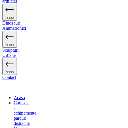
artificial
Inapoi
Dinozauri
Animatronici
Inapoi
Sculpturi
Urbane
Inapoi
Contact
Acasa
Carusele
si
echipamente
parcuri
distractie