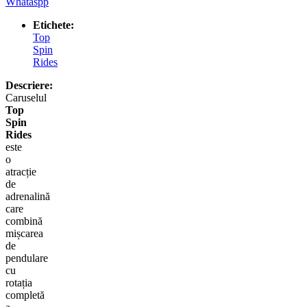
Whataspp
Etichete:
Top
Spin
Rides
Descriere:
Caruselul
Top
Spin
Rides
este
o
atracție
de
adrenalină
care
combină
mișcarea
de
pendulare
cu
rotația
completă