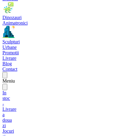
Dinozauri
Animatronici
Sculpturi
Urbane
Promotii
Livrare
Blog
Contact
Meniu
In
stoc
-
Livrare
a
doua
zi
Jocuri