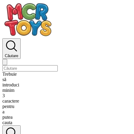
Căutare
Trebuie
să
introduci
minim
3
caractere
pentru
a
putea
cauta