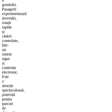
a
gondolei.
Pasagerii
experimentează
inversări,
rotații
rapide
și
căderi
controlate,
într-
un
sistem
sigur
și
controlat
electronic.
Este
o
atracție
spectaculoasă,
potrivită
pentru
parcuri
de