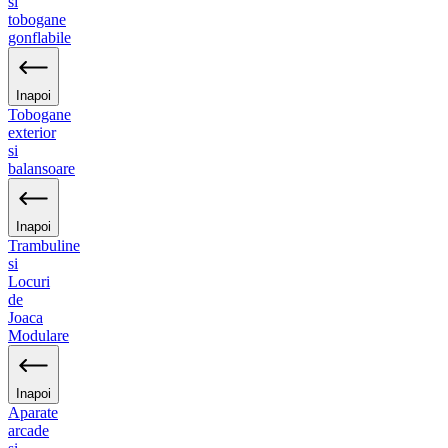
si
tobogane
gonflabile
Inapoi
Tobogane
exterior
si
balansoare
Inapoi
Trambuline
si
Locuri
de
Joaca
Modulare
Inapoi
Aparate
arcade