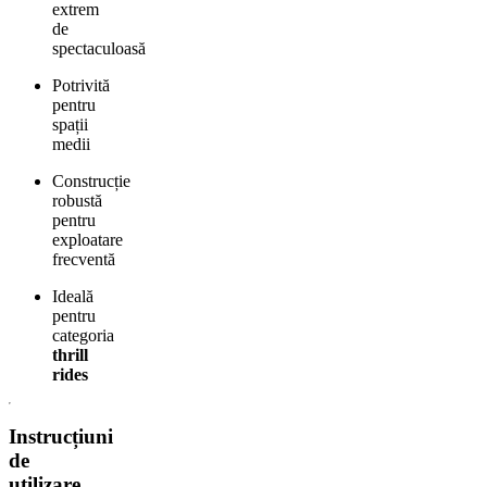
extrem
de
spectaculoasă
Potrivită
pentru
spații
medii
Construcție
robustă
pentru
exploatare
frecventă
Ideală
pentru
categoria
thrill
rides
Instrucțiuni
de
utilizare