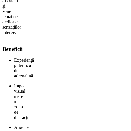
distracții
și
zone
tematice
dedicate
senzațiilor
intense.
Beneficii
Experiență
puternică
de
adrenalină
Impact
vizual
mare
în
zona
de
distracții
Atracție