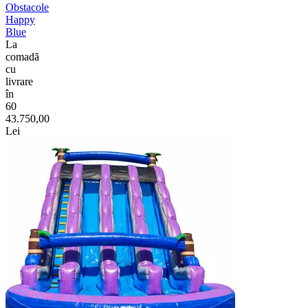
Obstacole
Happy
Blue
La
comadã
cu
livrare
în
60
43.750,00
Lei