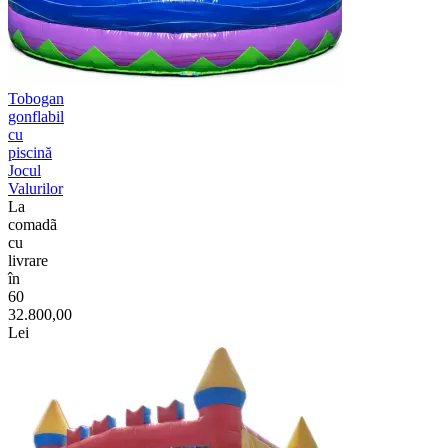
Tobogan
gonflabil
cu
piscină
Jocul
Valurilor
La
comadã
cu
livrare
în
60
32.800,00
Lei