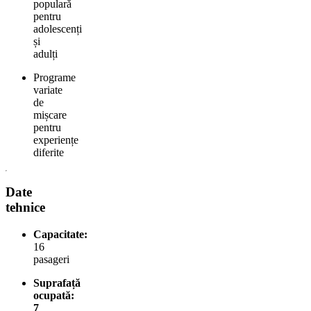
populară
pentru
adolescenți
și
adulți
Programe
variate
de
mișcare
pentru
experiențe
diferite
Date
tehnice
Capacitate:
16
pasageri
Suprafață
ocupată:
7