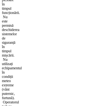
în
timpul
funcționării.
Nu
este
permisă
deschiderea
sistemelor
de
siguranță
în
timpul
mișcării.
Nu
utilizați
echipamentul
în
condiții
meteo
extreme
(vânt
puternic,
furtună).
Operatorul