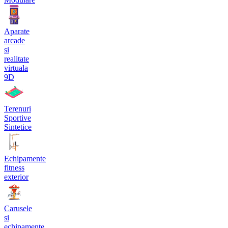
Aparate
arcade
si
realitate
virtuala
9D
Terenuri
Sportive
Sintetice
Echipamente
fitness
exterior
Carusele
si
echipamente