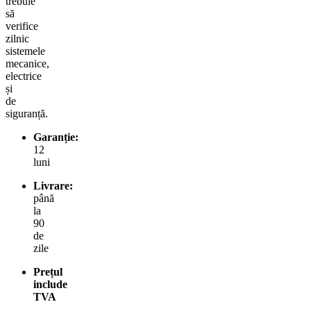
trebuie
să
verifice
zilnic
sistemele
mecanice,
electrice
și
de
siguranță.
Garanție:
12
luni
Livrare:
până
la
90
de
zile
Prețul
include
TVA