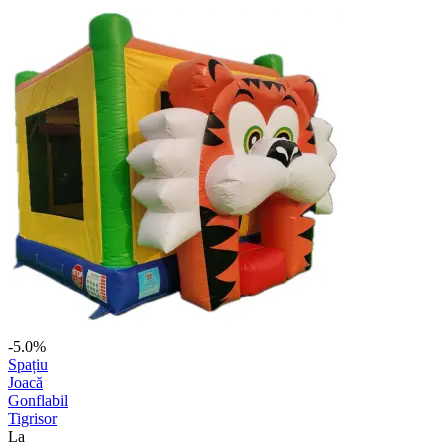
-5.0%
Spațiu
Joacă
Gonflabil
Tigrisor
La