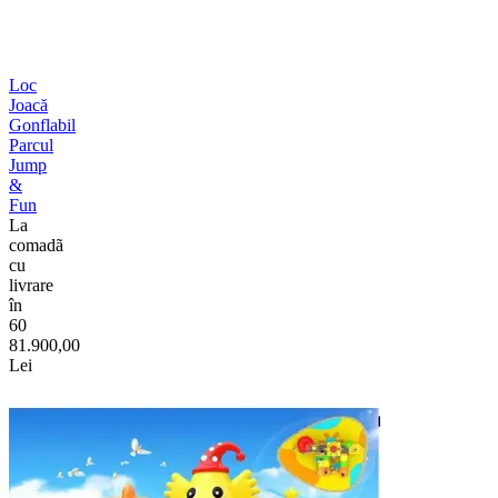
Loc
Joacă
Gonflabil
Parcul
Jump
&
Fun
La
comadã
cu
livrare
în
60
81.900,00
Lei