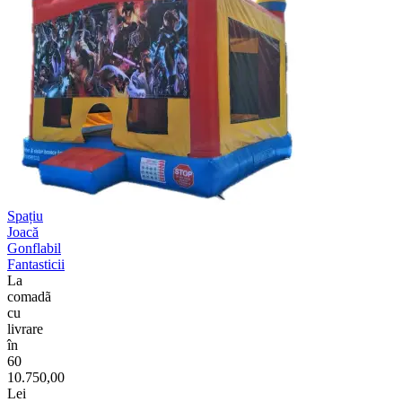
Spațiu
Joacă
Gonflabil
Fantasticii
La
comadã
cu
livrare
în
60
10.750,00
Lei