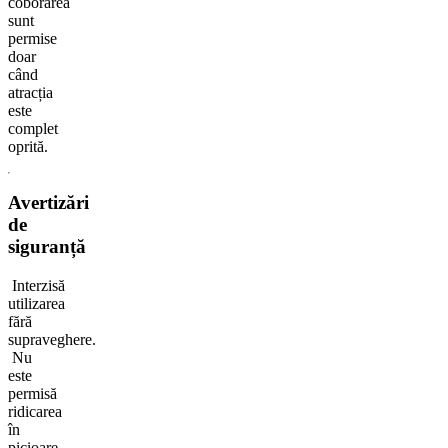
coborârea
sunt
permise
doar
când
atracția
este
complet
oprită.
Avertizări
de
siguranță
Interzisă
utilizarea
fără
supraveghere.
Nu
este
permisă
ridicarea
în
picioare