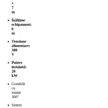
×
7
m
Înălțime
echipament:
6
m
Tensiune
alimentare:
380
V
Putere
instalată:
20
kW
Gondolă
cu
rotație
360°
Sistem