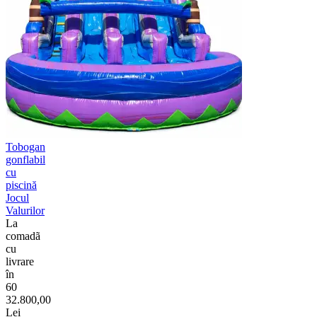
Tobogan
gonflabil
cu
piscină
Jocul
Valurilor
La
comadã
cu
livrare
în
60
32.800,00
Lei