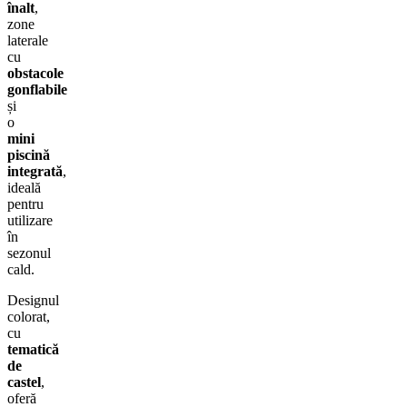
înalt
,
zone
laterale
cu
obstacole
gonflabile
și
o
mini
piscină
integrată
,
ideală
pentru
utilizare
în
sezonul
cald.
Designul
colorat,
cu
tematică
de
castel
,
oferă