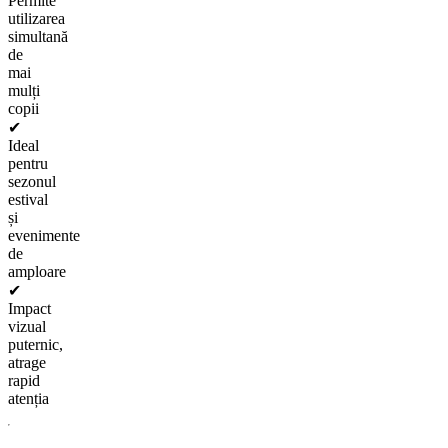
Permite
utilizarea
simultană
de
mai
mulți
copii
✔
Ideal
pentru
sezonul
estival
și
evenimente
de
amploare
✔
Impact
vizual
puternic,
atrage
rapid
atenția