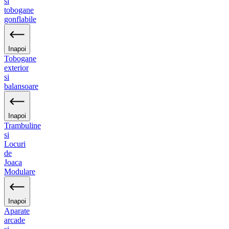
si
tobogane
gonflabile
Inapoi
Tobogane
exterior
si
balansoare
Inapoi
Trambuline
si
Locuri
de
Joaca
Modulare
Inapoi
Aparate
arcade