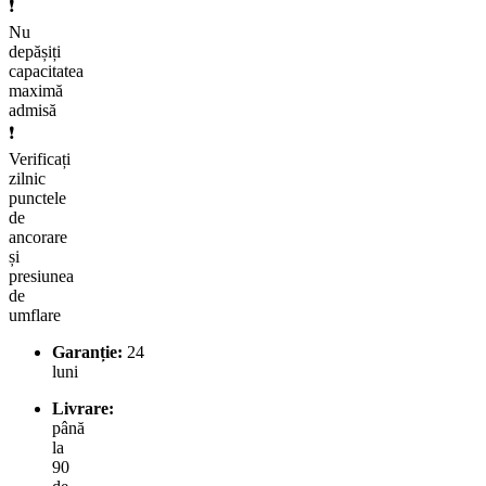
❗
Nu
depășiți
capacitatea
maximă
admisă
❗
Verificați
zilnic
punctele
de
ancorare
și
presiunea
de
umflare
Garanție:
24
luni
Livrare:
până
la
90