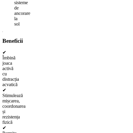
sisteme
de
ancorare
la
sol
Beneficii
✔
Îmbină
joaca
activă
cu
distracția
acvatică
✔
Stimulează
mișcarea,
coordonarea
și
rezistența
fizică
✔