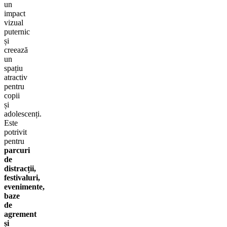
un
impact
vizual
puternic
și
creează
un
spațiu
atractiv
pentru
copii
și
adolescenți.
Este
potrivit
pentru
parcuri
de
distracții,
festivaluri,
evenimente,
baze
de
agrement
și