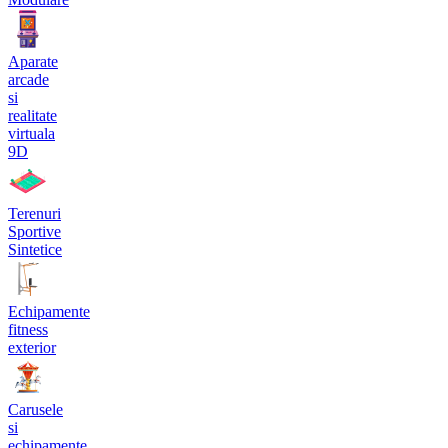
Aparate
arcade
si
realitate
virtuala
9D
Terenuri
Sportive
Sintetice
Echipamente
fitness
exterior
Carusele
si
echipamente