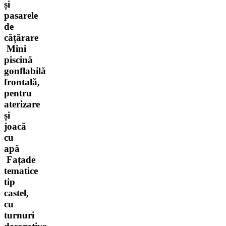
și
pasarele
de
cățărare
Mini
piscină
gonflabilă
frontală,
pentru
aterizare
și
joacă
cu
apă
Fațade
tematice
tip
castel,
cu
turnuri