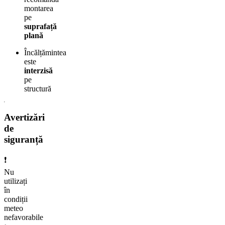
montarea
pe
suprafață
plană
Încălțămintea
este
interzisă
pe
structură
Avertizări
de
siguranță
❗
Nu
utilizați
în
condiții
meteo
nefavorabile