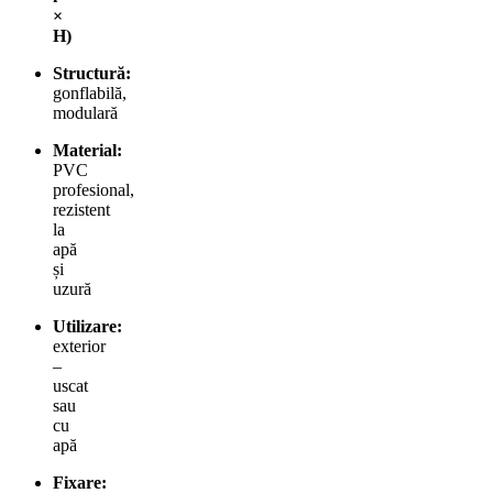
×
H)
Structură:
gonflabilă,
modulară
Material:
PVC
profesional,
rezistent
la
apă
și
uzură
Utilizare:
exterior
–
uscat
sau
cu
apă
Fixare: