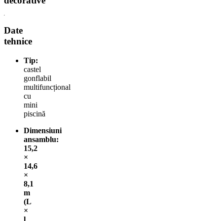
decorative
Date
tehnice
Tip:
castel
gonflabil
multifuncțional
cu
mini
piscină
Dimensiuni
ansamblu:
15,2
×
14,6
×
8,1
m
(L
×
l