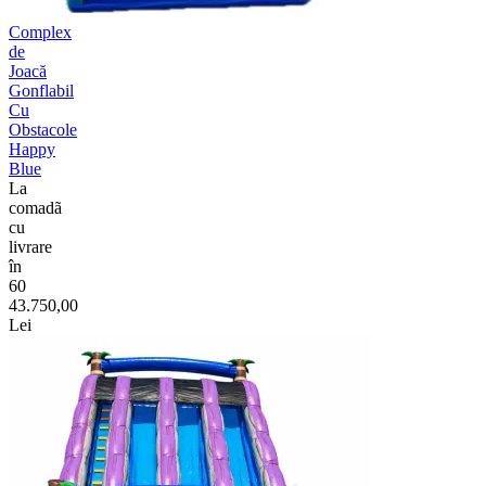
Complex
de
Joacă
Gonflabil
Cu
Obstacole
Happy
Blue
La
comadã
cu
livrare
în
60
43.750,00
Lei