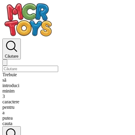
Căutare
Trebuie
să
introduci
minim
3
caractere
pentru
a
putea
cauta