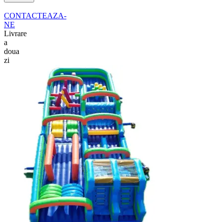
CONTACTEAZA-
NE
Livrare
a
doua
zi