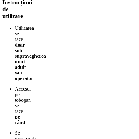
Instrucțiuni
de
utilizare
Utilizarea
se
face
doar
sub
supravegherea
unui
adult
sau
operator
Accesul
pe
tobogan
se
face
pe
rând
Se
recomandă