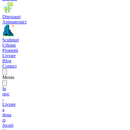
Dinozauri
Animatronici
Sculpturi
Urbane
Promotii
Livrare
Blog
Contact
Meniu
In
stoc
-
Livrare
a
doua
zi
Jocuri