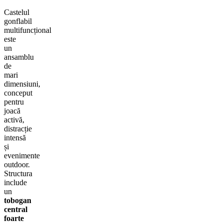
Castelul
gonflabil
multifuncțional
este
un
ansamblu
de
mari
dimensiuni,
conceput
pentru
joacă
activă,
distracție
intensă
și
evenimente
outdoor.
Structura
include
un
tobogan
central
foarte