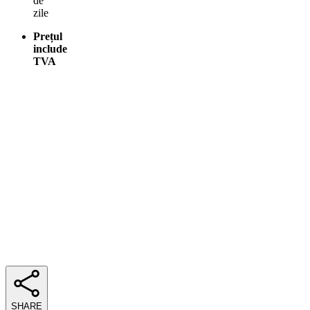
de
zile
Prețul
include
TVA
SHARE