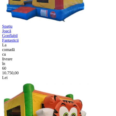
Spațiu
Joacă
Gonflabil
Fantasticii
La
comadã
cu
livrare
în
60
10.750,00
Lei