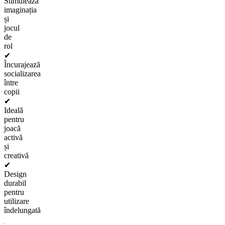
Stimulează
imaginația
și
jocul
de
rol
✔
Încurajează
socializarea
între
copii
✔
Ideală
pentru
joacă
activă
și
creativă
✔
Design
durabil
pentru
utilizare
îndelungată