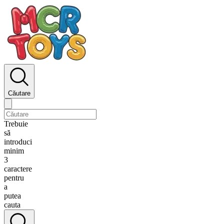
Căutare
Trebuie
să
introduci
minim
3
caractere
pentru
a
putea
cauta