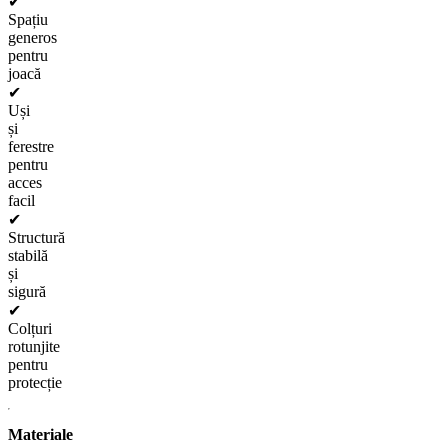
✔
Spațiu
generos
pentru
joacă
✔
Uși
și
ferestre
pentru
acces
facil
✔
Structură
stabilă
și
sigură
✔
Colțuri
rotunjite
pentru
protecție
Materiale