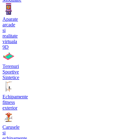
Aparate
arcade
si
realitate
virtuala
9D
Terenuri
Sportive
Sintetice
Echipamente
fitness
exterior
Carusele
si
echipamente