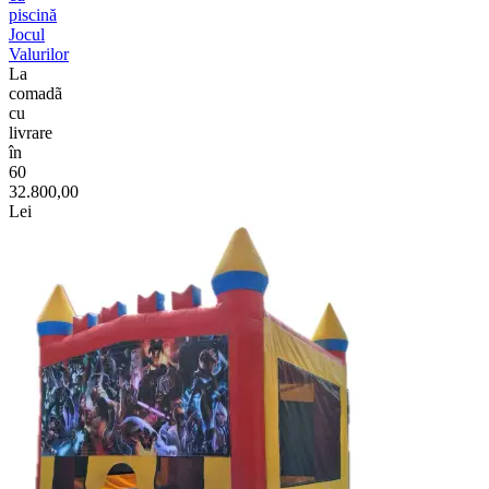
piscină
Jocul
Valurilor
La
comadã
cu
livrare
în
60
32.800,00
Lei