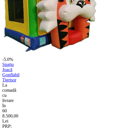
-5.0%
Spațiu
Joacă
Gonflabil
Tigrisor
La
comadã
cu
livrare
în
60
8.500,00
Lei
PRP: