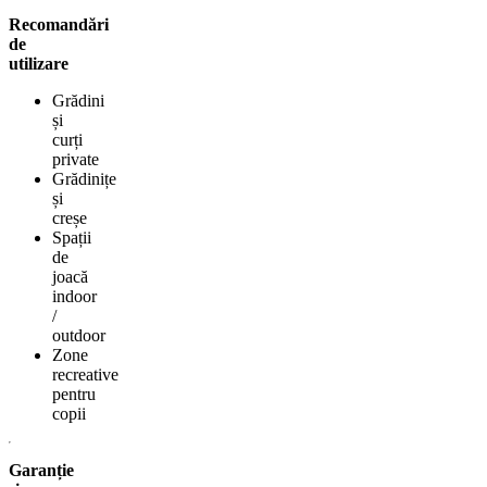
Recomandări
de
utilizare
Grădini
și
curți
private
Grădinițe
și
creșe
Spații
de
joacă
indoor
/
outdoor
Zone
recreative
pentru
copii
Garanție