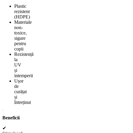
Plastic
rezistent
(HDPE)
Materiale
non-
toxice,
sigure
pentru
copii
Rezistență
la
UV
și
intemperii
Ușor
de
curățat
și
întreținut
Beneficii
✔