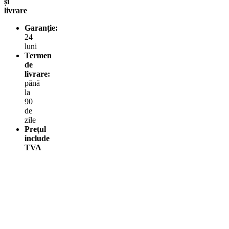
și
livrare
Garanție:
24
luni
Termen
de
livrare:
până
la
90
de
zile
Prețul
include
TVA