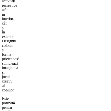
activități
recreative
atât
în
interior,
cât
și
în
exterior.
Designul
colorat
și
forma
prietenoasă
stimulează
imaginația
și
jocul
creativ
al
copiilor.
Este
potrivită
pentru