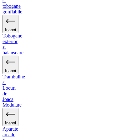
si
tobogane
gonflabile
Inapoi
Tobogane
exterior
si
balansoare
Inapoi
Trambuline
si
Locuri
de
Joaca
Modulare
Inapoi
Aparate
arcade