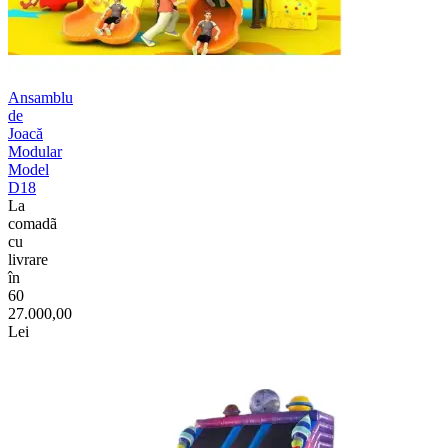
Ansamblu
de
Joacă
Modular
Model
D18
La
comadã
cu
livrare
în
60
27.000,00
Lei