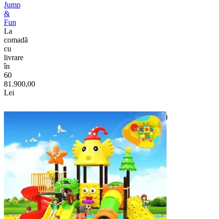
Jump
&
Fun
La
comadã
cu
livrare
în
60
81.900,00
Lei