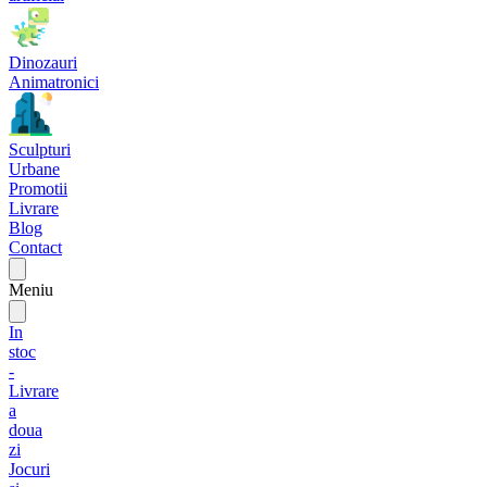
Dinozauri
Animatronici
Sculpturi
Urbane
Promotii
Livrare
Blog
Contact
Meniu
In
stoc
-
Livrare
a
doua
zi
Jocuri