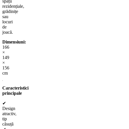
spații
rezidențiale,
grădinițe
sau
locuri
de
joacă.
Dimensiuni:
166
×
149
×
156
cm
Caracteristici
principale
✔
Design
atractiv,
tip
căsuță