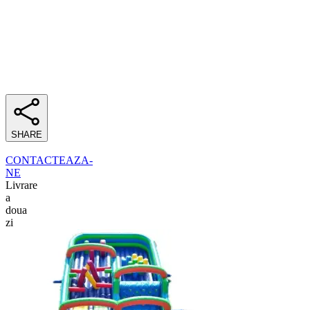
SHARE
CONTACTEAZA-
NE
Livrare
a
doua
zi