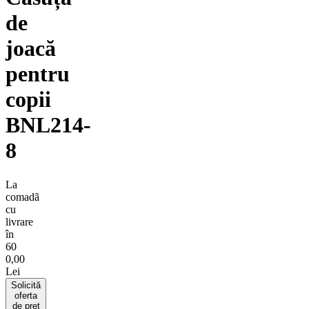
de
joacă
pentru
copii
BNL214-
8
La
comadã
cu
livrare
în
60
0,00
Lei
Solicită
oferta
de pret