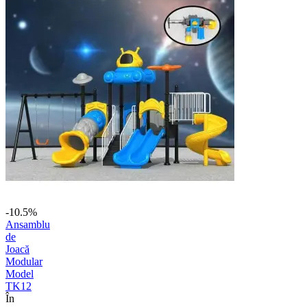
-10.5%
Ansamblu
de
Joacă
Modular
Model
TK12
În