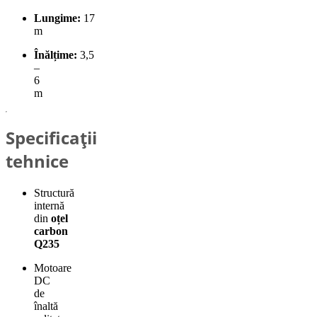
Lungime:
17
m
Înălțime:
3,5
–
6
m
Specificații
tehnice
Structură
internă
din
oțel
carbon
Q235
Motoare
DC
de
înaltă