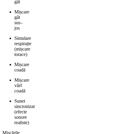
gât
Mișcare
gât
sus–
jos
Simulare
respirație
(mișcare
torace)
Mișcare
coadă
Mișcare
vârf
coadă
Sunet
sincronizat
(efecte
sonore
realiste)
Mișcările