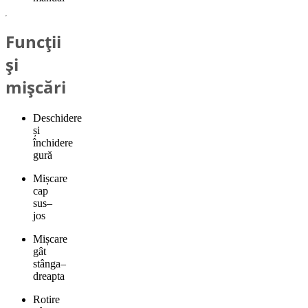
Funcții
și
mișcări
Deschidere
și
închidere
gură
Mișcare
cap
sus–
jos
Mișcare
gât
stânga–
dreapta
Rotire