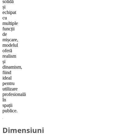
solidă
și
echipat
cu
multiple
funcții
de
mișcare,
modelul
oferă
realism
și
dinamism,
fiind
ideal
pentru
utilizare
profesională
în
spații
publice.
Dimensiuni