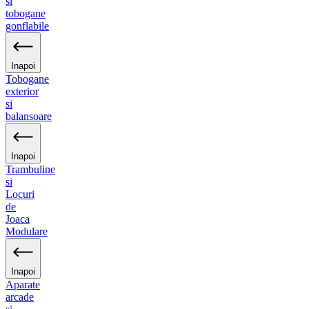
si
tobogane
gonflabile
Inapoi
Tobogane
exterior
si
balansoare
Inapoi
Trambuline
si
Locuri
de
Joaca
Modulare
Inapoi
Aparate
arcade