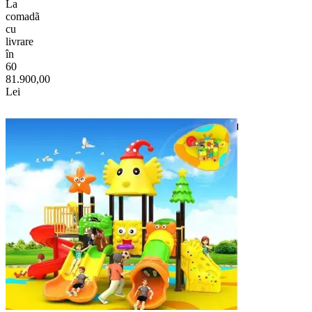
La
comadã
cu
livrare
în
60
81.900,00
Lei