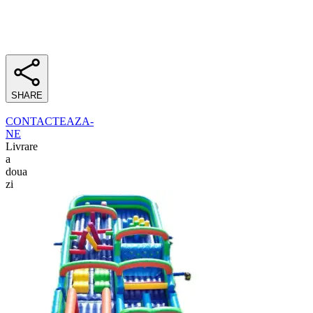
SHARE
CONTACTEAZA-
NE
Livrare
a
doua
zi