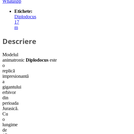
Whataspp
Etichete:
Diplodocus
17
m
Descriere
Modelul
animatronic
Diplodocus
este
o
replică
impresionantă
a
gigantului
erbivor
din
perioada
Jurasică.
Cu
o
lungime
de