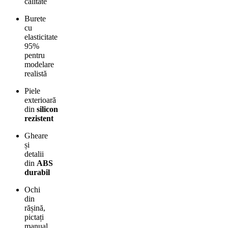
calitate
Burete
cu
elasticitate
95%
pentru
modelare
realistă
Piele
exterioară
din
silicon
rezistent
Gheare
și
detalii
din
ABS
durabil
Ochi
din
rășină,
pictați
manual