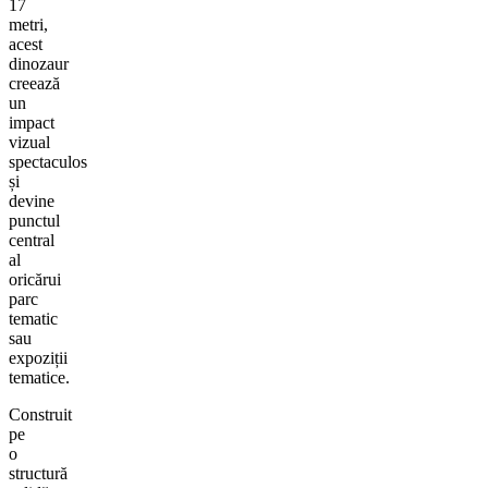
17
metri,
acest
dinozaur
creează
un
impact
vizual
spectaculos
și
devine
punctul
central
al
oricărui
parc
tematic
sau
expoziții
tematice.
Construit
pe
o
structură