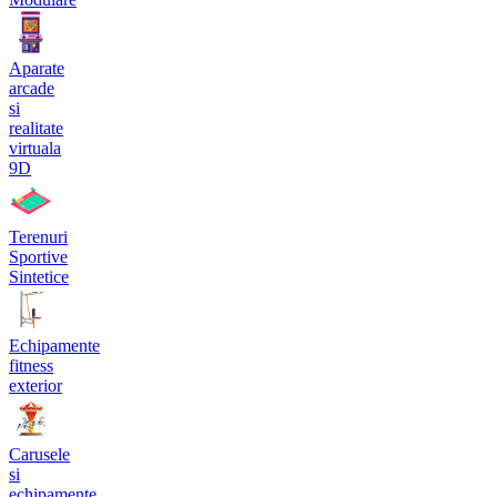
Aparate
arcade
si
realitate
virtuala
9D
Terenuri
Sportive
Sintetice
Echipamente
fitness
exterior
Carusele
si
echipamente