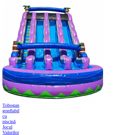
Tobogan
gonflabil
cu
piscină
Jocul
Valurilor