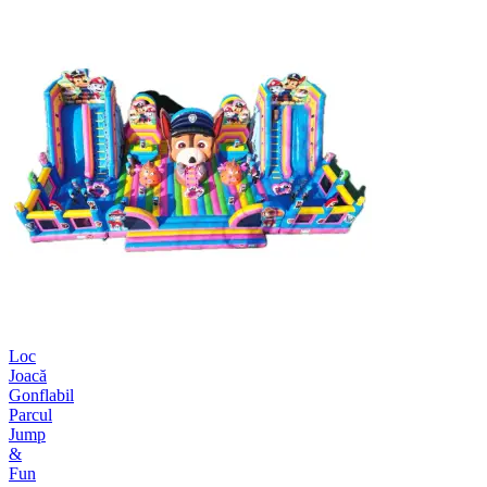
Loc
Joacă
Gonflabil
Parcul
Jump
&
Fun