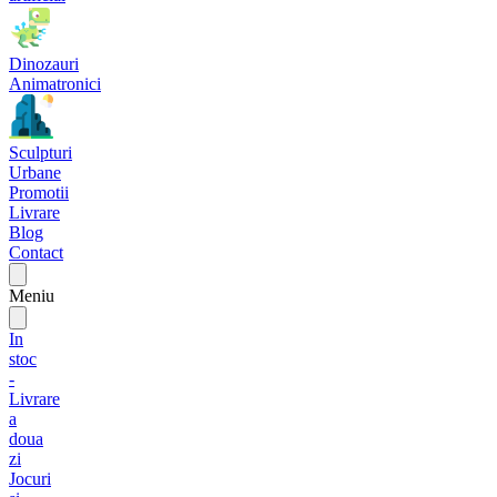
Dinozauri
Animatronici
Sculpturi
Urbane
Promotii
Livrare
Blog
Contact
Meniu
In
stoc
-
Livrare
a
doua
zi
Jocuri