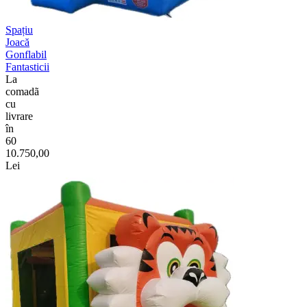
Spațiu
Joacă
Gonflabil
Fantasticii
La
comadã
cu
livrare
în
60
10.750,00
Lei