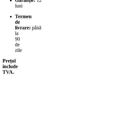
Garanție:
12
luni
Termen
de
livrare:
până
la
90
de
zile
Prețul
include
TVA.