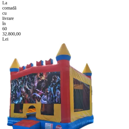
La
comadã
cu
livrare
în
60
32.800,00
Lei