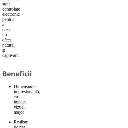
sunt
controlate
electronic
pentru
a
crea
un
efect
natural
și
captivant.
Beneficii
Dimensiune
impresionantă,
cu
impact
vizual
major
Realism
ridicat