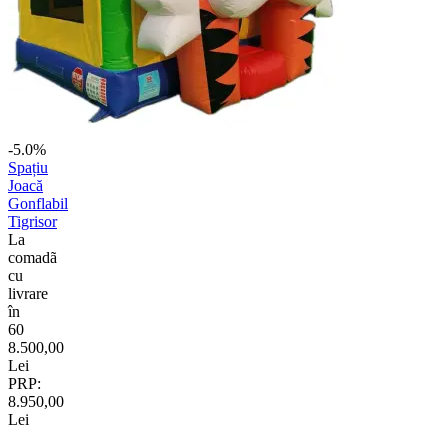
-5.0%
Spațiu
Joacă
Gonflabil
Tigrisor
La
comadã
cu
livrare
în
60
8.500,00
Lei
PRP:
8.950,00
Lei