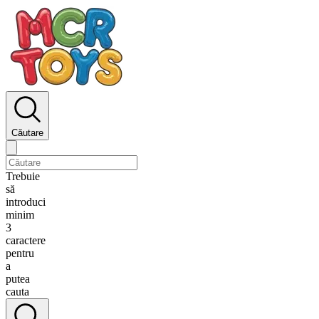
Căutare
Trebuie
să
introduci
minim
3
caractere
pentru
a
putea
cauta