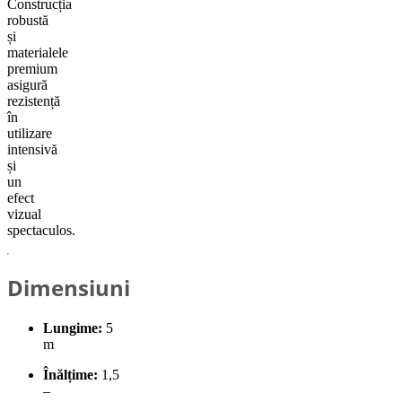
Construcția
robustă
și
materialele
premium
asigură
rezistență
în
utilizare
intensivă
și
un
efect
vizual
spectaculos.
Dimensiuni
Lungime:
5
m
Înălțime:
1,5
–