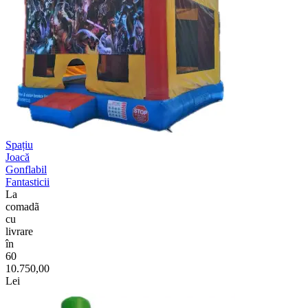
Spațiu
Joacă
Gonflabil
Fantasticii
La
comadã
cu
livrare
în
60
10.750,00
Lei