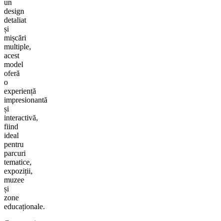
un
design
detaliat
și
mișcări
multiple,
acest
model
oferă
o
experiență
impresionantă
și
interactivă,
fiind
ideal
pentru
parcuri
tematice,
expoziții,
muzee
și
zone
educaționale.