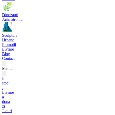
Dinozauri
Animatronici
Sculpturi
Urbane
Promotii
Livrare
Blog
Contact
Meniu
In
stoc
-
Livrare
a
doua
zi
Jocuri