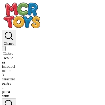
Căutare
Trebuie
să
introduci
minim
3
caractere
pentru
a
putea
cauta