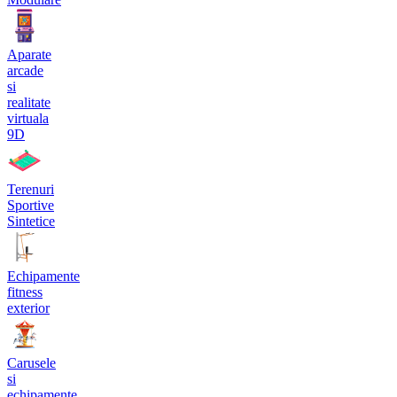
Aparate
arcade
si
realitate
virtuala
9D
Terenuri
Sportive
Sintetice
Echipamente
fitness
exterior
Carusele
si
echipamente