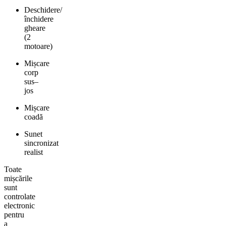
Deschidere/
închidere
gheare
(2
motoare)
Mișcare
corp
sus–
jos
Mișcare
coadă
Sunet
sincronizat
realist
Toate
mișcările
sunt
controlate
electronic
pentru
a