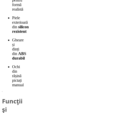
pentru
formă
realistă
Piele
exterioară
din
silicon
rezistent
Gheare
și
dinți
din
ABS
durabil
Ochi
din
rășină
pictați
manual
Funcții
și