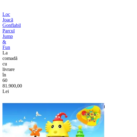
Loc
Joacă
Gonflabil
Parcul
Jump
&
Fun
La
comadã
cu
livrare
în
60
81.900,00
Lei