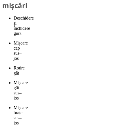
mișcări
Deschidere
și
închidere
gură
Mișcare
cap
sus–
jos
Rotire
gât
Mișcare
gât
sus–
jos
Mișcare
brațe
sus–
jos