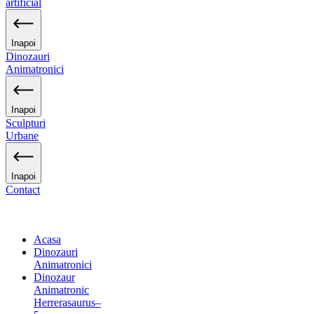
artificial
Inapoi
Dinozauri
Animatronici
Inapoi
Sculpturi
Urbane
Inapoi
Contact
Acasa
Dinozauri
Animatronici
Dinozaur
Animatronic
Herrerasaurus–