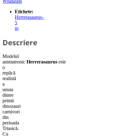
Whataspp
Etichete:
Herrerasaurus–
5
m
Descriere
Modelul
animatronic
Herrerasaurus
este
o
replică
realistă
a
unuia
dintre
primii
dinozauri
carnivori
din
perioada
Triasică.
Cu