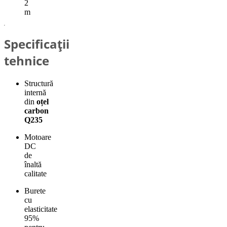
2
m
Specificații
tehnice
Structură
internă
din
oțel
carbon
Q235
Motoare
DC
de
înaltă
calitate
Burete
cu
elasticitate
95%