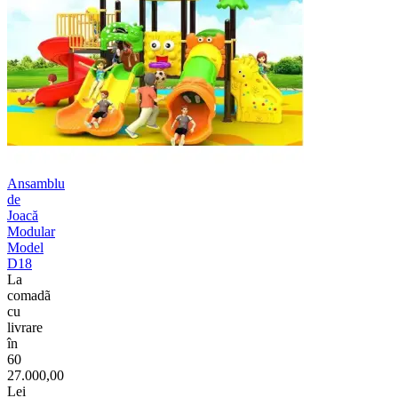
Ansamblu
de
Joacă
Modular
Model
D18
La
comadã
cu
livrare
în
60
27.000,00
Lei