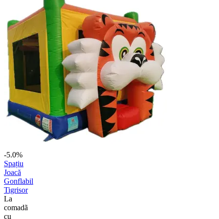
-5.0%
Spațiu
Joacă
Gonflabil
Tigrisor
La
comadã
cu