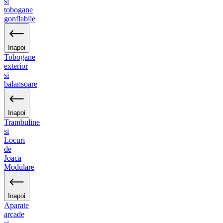
si
tobogane
gonflabile
Inapoi
Tobogane
exterior
si
balansoare
Inapoi
Trambuline
si
Locuri
de
Joaca
Modulare
Inapoi
Aparate
arcade