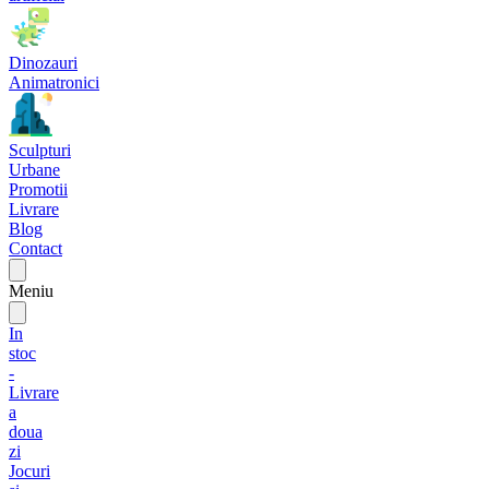
Dinozauri
Animatronici
Sculpturi
Urbane
Promotii
Livrare
Blog
Contact
Meniu
In
stoc
-
Livrare
a
doua
zi
Jocuri