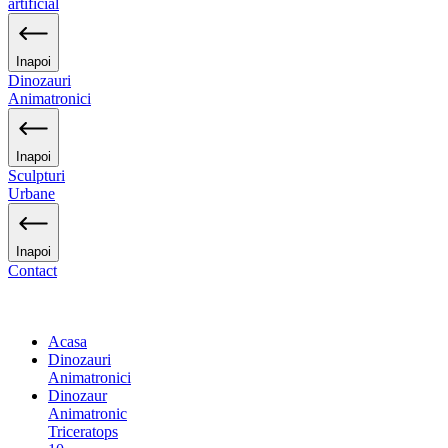
artificial
Inapoi
Dinozauri
Animatronici
Inapoi
Sculpturi
Urbane
Inapoi
Contact
Acasa
Dinozauri
Animatronici
Dinozaur
Animatronic
Triceratops