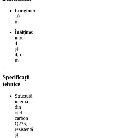
Lungime:
10
m
Înălțime:
între
4
și
4,5
m
Specificații
tehnice
Structură
internă
din
oțel
carbon
Q235,
rezistentă
și