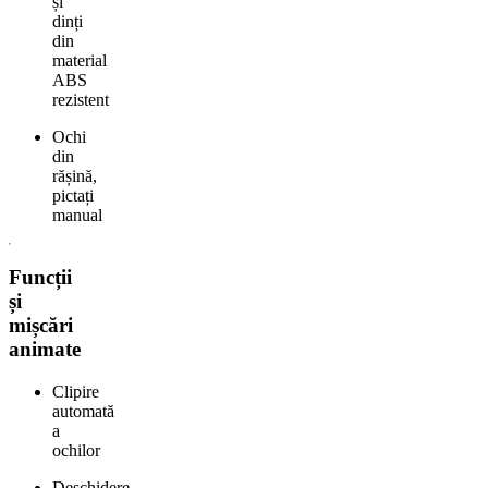
și
dinți
din
material
ABS
rezistent
Ochi
din
rășină,
pictați
manual
Funcții
și
mișcări
animate
Clipire
automată
a
ochilor
Deschidere