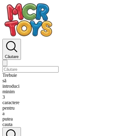
Căutare
Trebuie
să
introduci
minim
3
caractere
pentru
a
putea
cauta