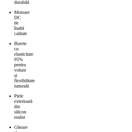
durabilă
Motoare
DC
de
înaltă
calitate
Burete
cu
elasticitate
95%
pentru
volum
și
flexibilitate
naturală
Piele
exterioară
din
silicon
realist
Gheare