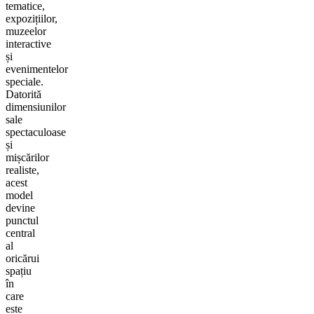
tematice,
expozițiilor,
muzeelor
interactive
și
evenimentelor
speciale.
Datorită
dimensiunilor
sale
spectaculoase
și
mișcărilor
realiste,
acest
model
devine
punctul
central
al
oricărui
spațiu
în
care
este