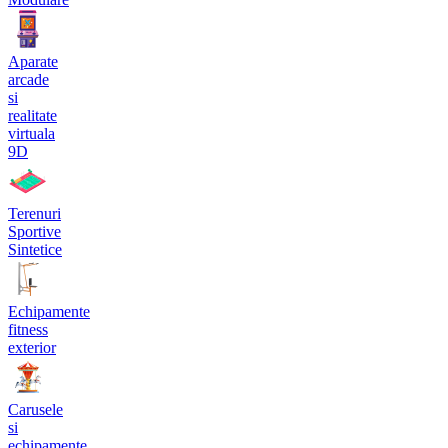
Aparate
arcade
si
realitate
virtuala
9D
Terenuri
Sportive
Sintetice
Echipamente
fitness
exterior
Carusele
si
echipamente