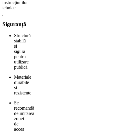
instrucțiunilor
tehnice.
Siguranță
Structură
stabilă
și
sigură
pentru
utilizare
publică
Materiale
durabile
și
rezistente
Se
recomandă
delimitarea
zonei
de
acces