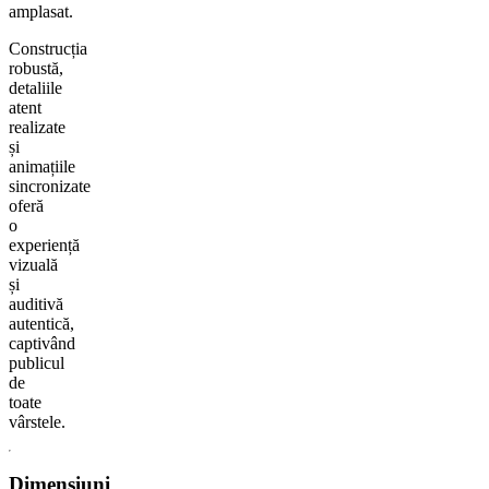
amplasat.
Construcția
robustă,
detaliile
atent
realizate
și
animațiile
sincronizate
oferă
o
experiență
vizuală
și
auditivă
autentică,
captivând
publicul
de
toate
vârstele.
Dimensiuni