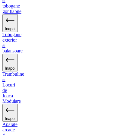
si
tobogane
gonflabile
Inapoi
Tobogane
exterior
si
balansoare
Inapoi
Trambuline
si
Locuri
de
Joaca
Modulare
Inapoi
Aparate
arcade