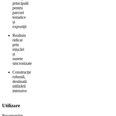
principală
pentru
parcuri
tematice
și
expoziții
Realism
ridicat
prin
mișcări
și
sunete
sincronizate
Construcție
robustă,
destinată
utilizării
intensive
Utilizare
Recomandat