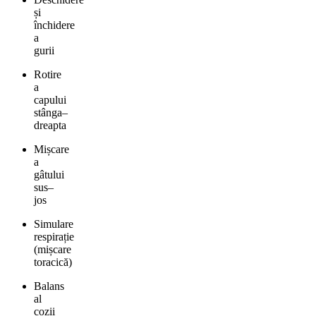
și
închidere
a
gurii
Rotire
a
capului
stânga–
dreapta
Mișcare
a
gâtului
sus–
jos
Simulare
respirație
(mișcare
toracică)
Balans
al
cozii