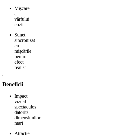
Mișcare
a
vârfului
cozii
Sunet
sincronizat
cu
mișcările
pentru
efect
realist
Beneficii
Impact
vizual
spectaculos
datorită
dimensiunilor
mari
Atracție