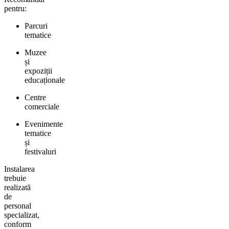
pentru:
Parcuri
tematice
Muzee
și
expoziții
educaționale
Centre
comerciale
Evenimente
tematice
și
festivaluri
Instalarea
trebuie
realizată
de
personal
specializat,
conform