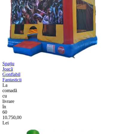
Spațiu
Joacă
Gonflabil
Fantasticii
La
comadã
cu
livrare
în
60
10.750,00
Lei