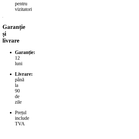
pentru
vizitatori
Garanție
și
livrare
Garanție:
12
luni
Livrare:
până
la
90
de
zile
Prețul
include
TVA