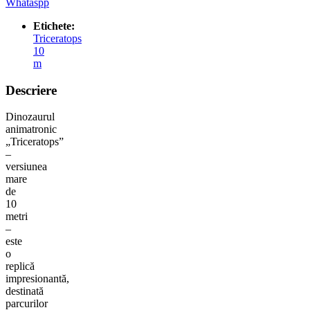
Whataspp
Etichete:
Triceratops
10
m
Descriere
Dinozaurul
animatronic
„Triceratops”
–
versiunea
mare
de
10
metri
–
este
o
replică
impresionantă,
destinată
parcurilor