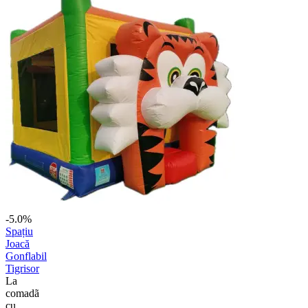
-5.0%
Spațiu
Joacă
Gonflabil
Tigrisor
La
comadã
cu