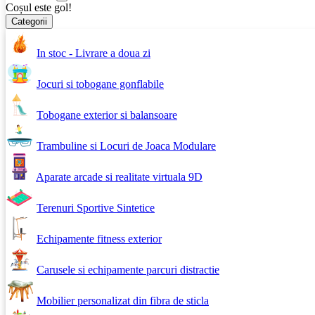
Coșul este gol!
Categorii
In stoc - Livrare a doua zi
Jocuri si tobogane gonflabile
Tobogane exterior si balansoare
Trambuline si Locuri de Joaca Modulare
Aparate arcade si realitate virtuala 9D
Terenuri Sportive Sintetice
Echipamente fitness exterior
Carusele si echipamente parcuri distractie
Mobilier personalizat din fibra de sticla