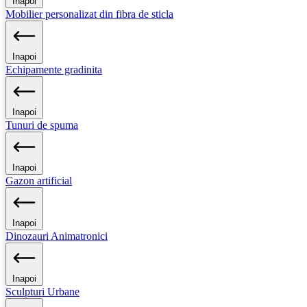
Inapoi
Mobilier personalizat din fibra de sticla
Inapoi
Echipamente gradinita
Inapoi
Tunuri de spuma
Inapoi
Gazon artificial
Inapoi
Dinozauri Animatronici
Inapoi
Sculpturi Urbane