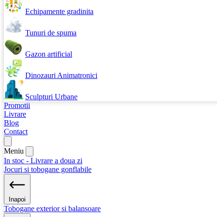
Echipamente gradinita
Tunuri de spuma
Gazon artificial
Dinozauri Animatronici
Sculpturi Urbane
Promotii
Livrare
Blog
Contact
Meniu
In stoc - Livrare a doua zi
Jocuri si tobogane gonflabile
Inapoi
Tobogane exterior si balansoare