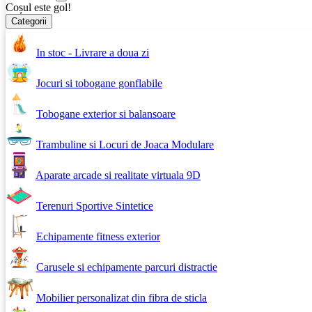
Coșul este gol!
Categorii
In stoc - Livrare a doua zi
Jocuri si tobogane gonflabile
Tobogane exterior si balansoare
Trambuline si Locuri de Joaca Modulare
Aparate arcade si realitate virtuala 9D
Terenuri Sportive Sintetice
Echipamente fitness exterior
Carusele si echipamente parcuri distractie
Mobilier personalizat din fibra de sticla