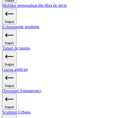
Inapoi
Mobilier personalizat din fibra de sticla
Inapoi
Echipamente gradinita
Inapoi
Tunuri de spuma
Inapoi
Gazon artificial
Inapoi
Dinozauri Animatronici
Inapoi
Sculpturi Urbane