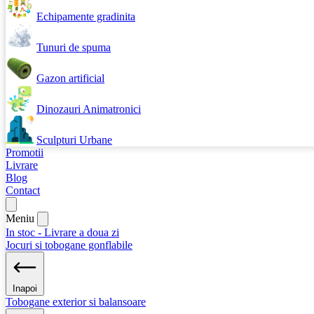
Echipamente gradinita
Tunuri de spuma
Gazon artificial
Dinozauri Animatronici
Sculpturi Urbane
Promotii
Livrare
Blog
Contact
Meniu
In stoc - Livrare a doua zi
Jocuri si tobogane gonflabile
Inapoi
Tobogane exterior si balansoare