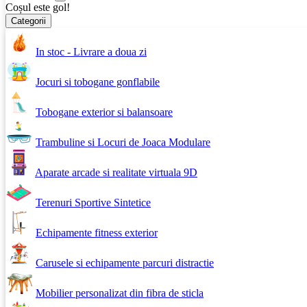
Coșul este gol!
Categorii
In stoc - Livrare a doua zi
Jocuri si tobogane gonflabile
Tobogane exterior si balansoare
Trambuline si Locuri de Joaca Modulare
Aparate arcade si realitate virtuala 9D
Terenuri Sportive Sintetice
Echipamente fitness exterior
Carusele si echipamente parcuri distractie
Mobilier personalizat din fibra de sticla