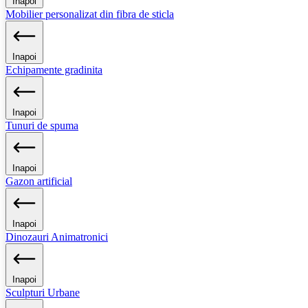
Inapoi
Mobilier personalizat din fibra de sticla
Inapoi
Echipamente gradinita
Inapoi
Tunuri de spuma
Inapoi
Gazon artificial
Inapoi
Dinozauri Animatronici
Inapoi
Sculpturi Urbane