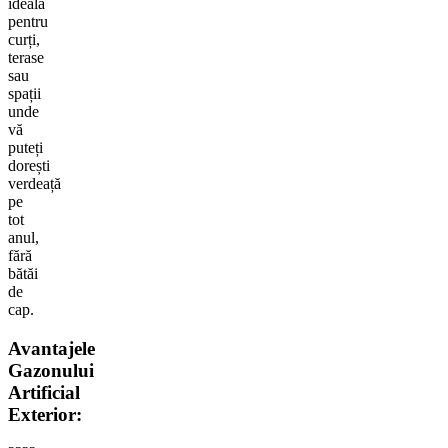
ideală
pentru
curți,
terase
sau
spații
unde
vă
puteți
dorești
verdeață
pe
tot
anul,
fără
bătăi
de
cap.
Avantajele
Gazonului
Artificial
Exterior: