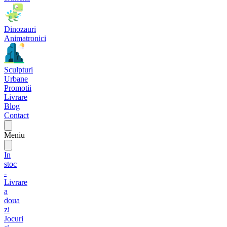
Dinozauri
Animatronici
Sculpturi
Urbane
Promotii
Livrare
Blog
Contact
Meniu
In
stoc
-
Livrare
a
doua
zi
Jocuri