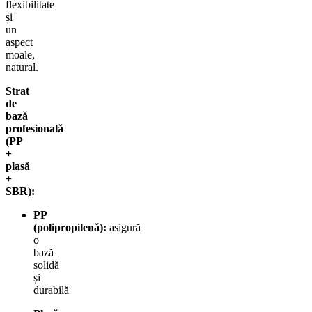
flexibilitate
și
un
aspect
moale,
natural.
Strat
de
bază
profesională
(PP
+
plasă
+
SBR):
PP
(polipropilenă):
asigură
o
bază
solidă
și
durabilă