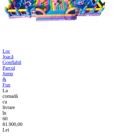
Loc
Joacă
Gonflabil
Parcul
Jump
&
Fun
La
comadã
cu
livrare
în
60
81.900,00
Lei