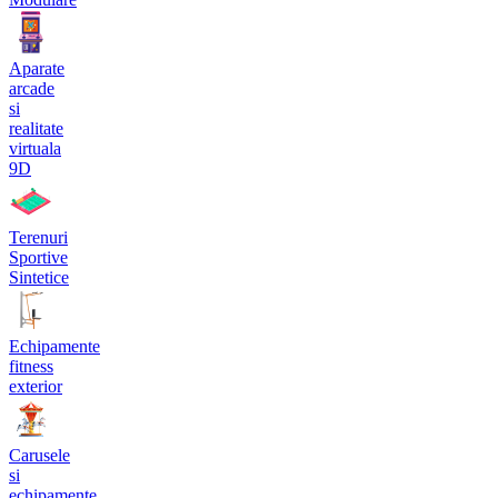
Aparate
arcade
si
realitate
virtuala
9D
Terenuri
Sportive
Sintetice
Echipamente
fitness
exterior
Carusele
si
echipamente