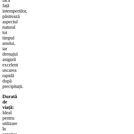
facă
față
intemperiilor,
păstrează
aspectul
natural
tot
timpul
anului,
iar
drenajul
asigură
excelent
uscarea
rapidă
după
precipitații.
Durată
de
viață:
Ideal
pentru
utilizare
în