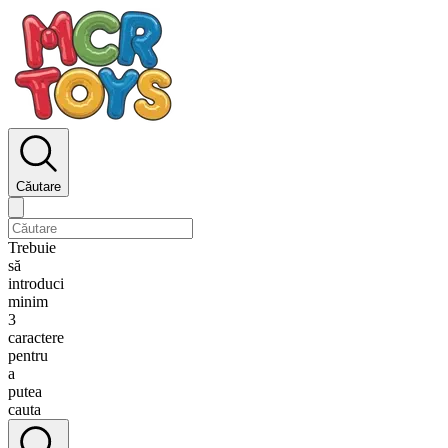
Căutare
Trebuie
să
introduci
minim
3
caractere
pentru
a
putea
cauta