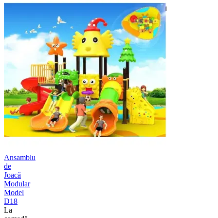
Ansamblu
de
Joacă
Modular
Model
D18
La