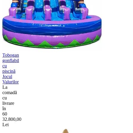
Tobogan
gonflabil
cu
piscină
Jocul
Valurilor
La
comadã
cu
livrare
în
60
32.800,00
Lei