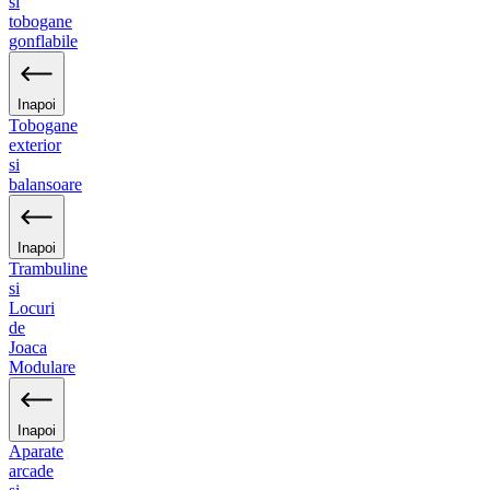
si
tobogane
gonflabile
Inapoi
Tobogane
exterior
si
balansoare
Inapoi
Trambuline
si
Locuri
de
Joaca
Modulare
Inapoi
Aparate
arcade