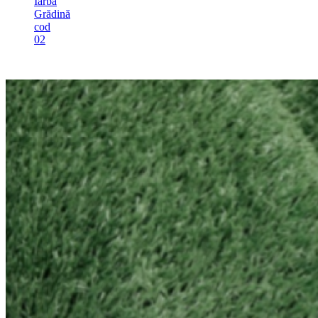
Iarbă
Grădină
cod
02