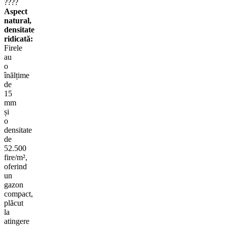
????
Aspect
natural,
densitate
ridicată:
Firele
au
o
înălțime
de
15
mm
și
o
densitate
de
52.500
fire/m²,
oferind
un
gazon
compact,
plăcut
la
atingere