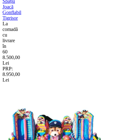
Spațiu
Joacă
Gonflabil
Tigrisor
La
comadã
cu
livrare
în
60
8.500,00
Lei
PRP:
8.950,00
Lei