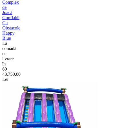
Complex
de
Joacă
Gonflabil
Cu
Obstacole
Happy
Blue
La
comadã
cu
livrare
în
60
43.750,00
Lei