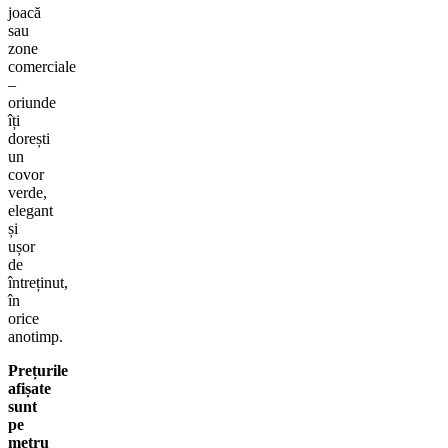
joacă
sau
zone
comerciale
–
oriunde
îți
dorești
un
covor
verde,
elegant
și
ușor
de
întreținut,
în
orice
anotimp.
Prețurile
afișate
sunt
pe
metru