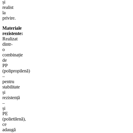
și
realist
la
privire.
Materiale
rezistente:
Realizat
dintr-
o
combinație
de
PP
(polipropilenă)
–
pentru
stabilitate
și
rezistență
–
și
PE
(polietilenă),
ce
adaugă