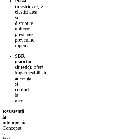
Plasă
(mesh):
crește
elasticitatea
și
distribuie
uniform
presiunea,
prevenind
ruperea
SBR
(cauciuc
sintetic):
oferă
impermeabilitate,
aderență
și
confort
la
mers
Rezistență
la
intemperii:
Conceput
să