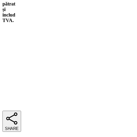
pătrat
și
includ
TVA.
SHARE