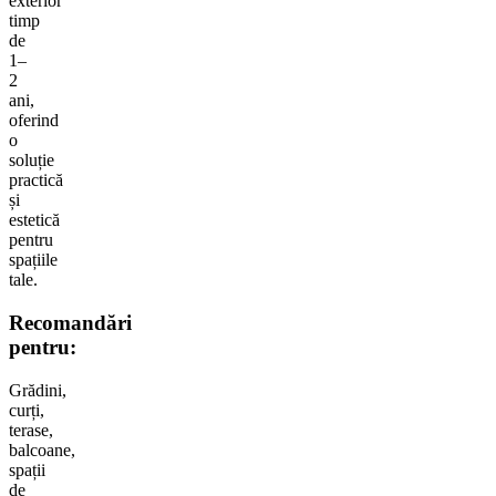
exterior
timp
de
1–
2
ani,
oferind
o
soluție
practică
și
estetică
pentru
spațiile
tale.
Recomandări
pentru:
Grădini,
curți,
terase,
balcoane,
spații
de