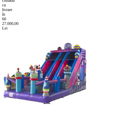
comadã
cu
livrare
în
60
27.000,00
Lei