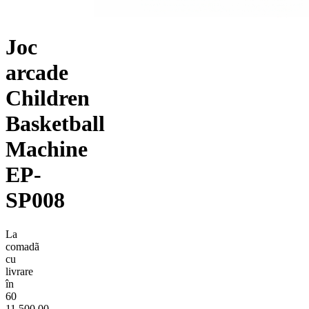
Joc
arcade
Children
Basketball
Machine
EP-
SP008
La
comadã
cu
livrare
în
60
11.500,00