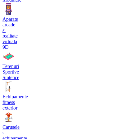
Aparate
arcade
si
realitate
virtuala
9D
Terenuri
Sportive
Sintetice
Echipamente
fitness
exterior
Carusele
si
echipamente