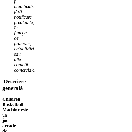
fi
modificate
fără
notificare
prealabilă,
în
funcție
de
promoții,
actualizări
sau
alte
condiții
comerciale.
Descriere
generală
Children
Basketball
Machine
este
un
joc
arcade
de