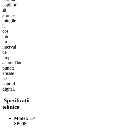
copiilor
să
arunce
mingile
la
coș
într-
un
interval
de
timp,
acumulând
puncte
afișate
pe
panoul
digital.
Specificații
tehnice
Model:
EP-
SP008