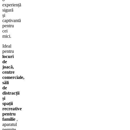
experiență
sigură
și
captivantă
pentru
cei
mici.
Ideal
pentru
locuri
de
joacă,
centre
comerciale,
săli
de
distracții
și
spații
recreative
pentru
familie
,
aparatul
permite