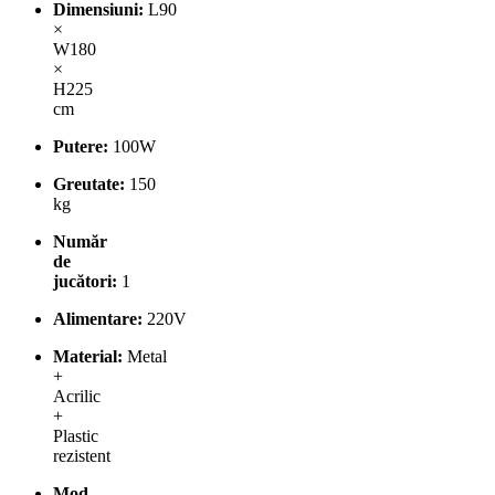
Dimensiuni:
L90
×
W180
×
H225
cm
Putere:
100W
Greutate:
150
kg
Număr
de
jucători:
1
Alimentare:
220V
Material:
Metal
+
Acrilic
+
Plastic
rezistent
Mod