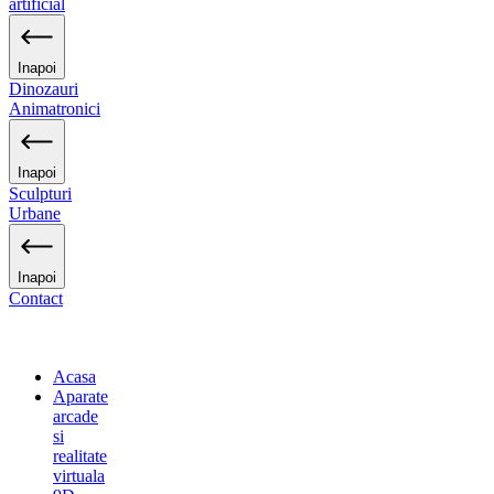
artificial
Inapoi
Dinozauri
Animatronici
Inapoi
Sculpturi
Urbane
Inapoi
Contact
Acasa
Aparate
arcade
si
realitate
virtuala