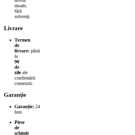
lavetă
moale,
fără
solvenți.
Livrare
Termen
de
livrare:
până
la
90
de
zile
ale
confirmării
comenzii.
Garanție
Garanție:
24
luni
Piese
de
schimb