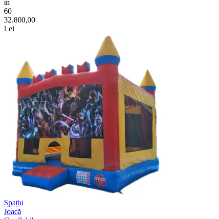
în
60
32.800,00
Lei
Spațiu
Joacă