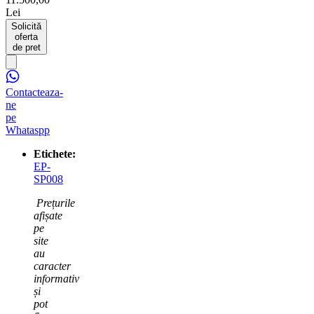
Lei
Solicită
oferta
de pret
Contacteaza-
ne
pe
Whataspp
Etichete:
EP-
SP008
Prețurile
afișate
pe
site
au
caracter
informativ
și
pot