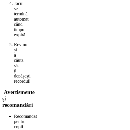
Jocul
se
termină
automat
când
timpul
expiră.
Revino
și
a
căuta
să-
ți
depășești
recordul!
Avertismente
și
recomandări
Recomandat
pentru
copii