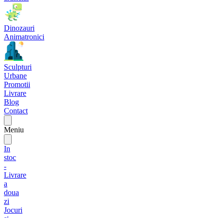
Dinozauri
Animatronici
Sculpturi
Urbane
Promotii
Livrare
Blog
Contact
Meniu
In
stoc
-
Livrare
a
doua
zi
Jocuri