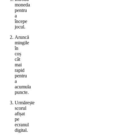
moneda
pentru
a
începe
jocul.
Aruncă
mingile
în
coș
cât
mai
rapid
pentru
a
acumula
puncte.
Urmărește
scorul
afișat
pe
ecranul
digital.