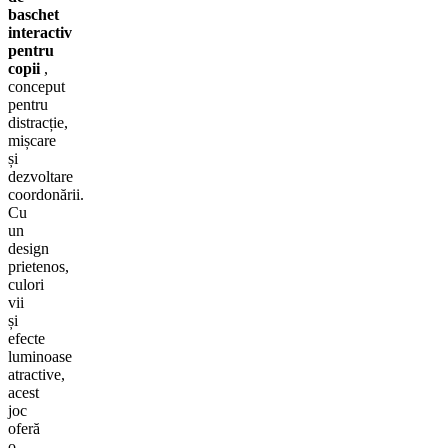
baschet
interactiv
pentru
copii
,
conceput
pentru
distracție,
mișcare
și
dezvoltare
coordonării.
Cu
un
design
prietenos,
culori
vii
și
efecte
luminoase
atractive,
acest
joc
oferă
o