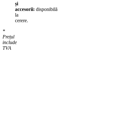
și
accesorii:
disponibilă
la
cerere.
*
Prețul
include
TVA