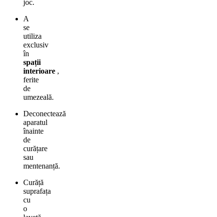
joc.
A
se
utiliza
exclusiv
în
spații
interioare
,
ferite
de
umezeală.
Deconectează
aparatul
înainte
de
curățare
sau
mentenanță.
Curăță
suprafața
cu
o