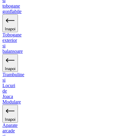
si
tobogane
gonflabile
Inapoi
Tobogane
exterior
si
balansoare
Inapoi
Trambuline
si
Locuri
de
Joaca
Modulare
Inapoi
Aparate
arcade