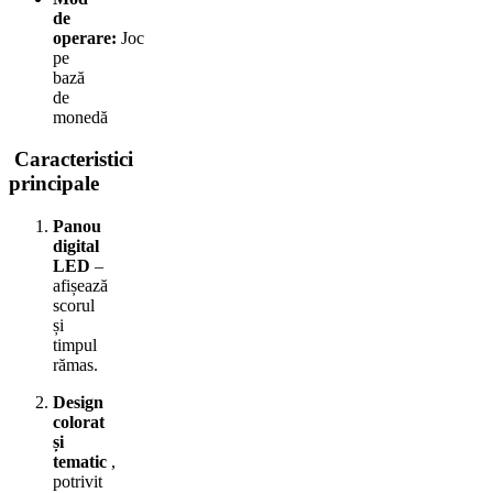
de
operare:
Joc
pe
bază
de
monedă
Caracteristici
principale
Panou
digital
LED
–
afișează
scorul
și
timpul
rămas.
Design
colorat
și
tematic
,
potrivit