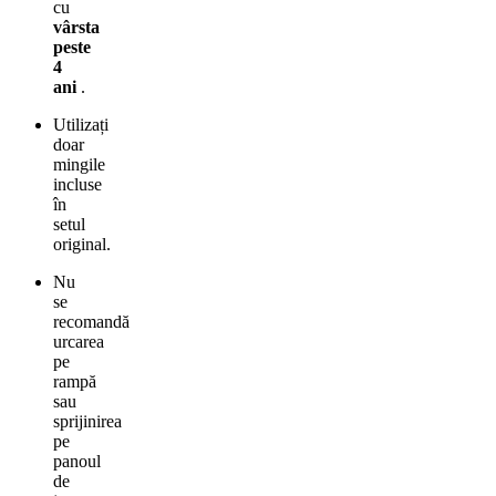
cu
vârsta
peste
4
ani
.
Utilizați
doar
mingile
incluse
în
setul
original.
Nu
se
recomandă
urcarea
pe
rampă
sau
sprijinirea
pe
panoul
de