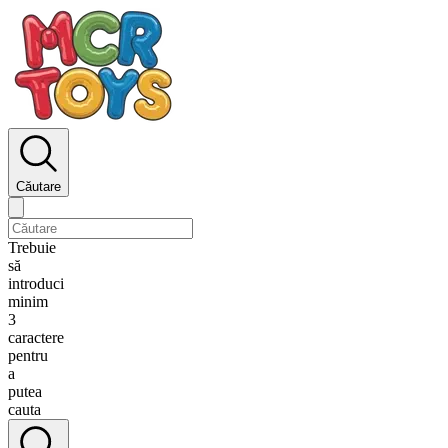
Căutare
Trebuie
să
introduci
minim
3
caractere
pentru
a
putea
cauta