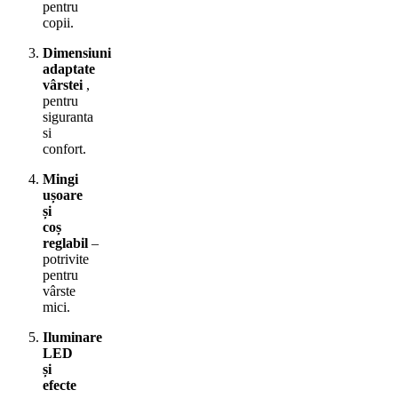
pentru
copii.
Dimensiuni
adaptate
vârstei
,
pentru
siguranta
si
confort.
Mingi
ușoare
și
coș
reglabil
–
potrivite
pentru
vârste
mici.
Iluminare
LED
și
efecte