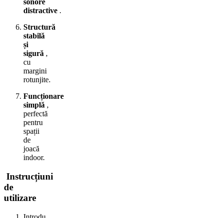
sonore
distractive
.
Structură
stabilă
și
sigură
,
cu
margini
rotunjite.
Funcționare
simplă
,
perfectă
pentru
spații
de
joacă
indoor.
Instrucțiuni
de
utilizare
Introdu