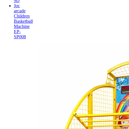
9D
Joc
arcade
Children
Basketball
Machine
EP-
SP008