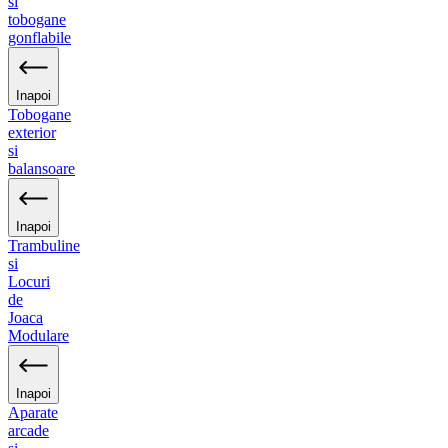
si
tobogane
gonflabile
Inapoi
Tobogane
exterior
si
balansoare
Inapoi
Trambuline
si
Locuri
de
Joaca
Modulare
Inapoi
Aparate
arcade