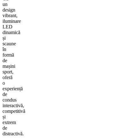
un
design
vibrant,
iluminare
LED
dinamică
și
scaune
în
formă
de
mașini
sport,
oferă
o
experiență
de
condus
interactivă,
competitivă
și
extrem
de
distractivă.