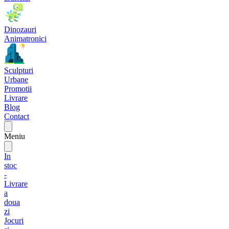
Dinozauri
Animatronici
Sculpturi
Urbane
Promotii
Livrare
Blog
Contact
Meniu
In
stoc
-
Livrare
a
doua
zi
Jocuri