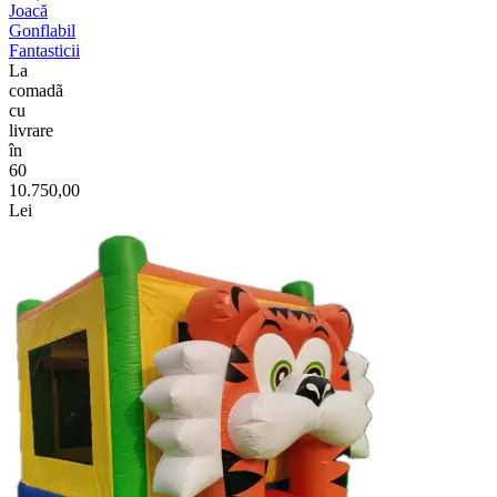
Joacă
Gonflabil
Fantasticii
La
comadã
cu
livrare
în
60
10.750,00
Lei