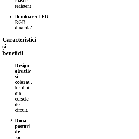
Plastic
rezistent
Iluminare:
LED
RGB
dinamică
Caracteristici
și
beneficii
Design
atractiv
și
colorat
,
inspirat
din
cursele
de
circuit.
Două
posturi
de
joc