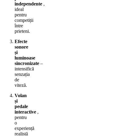
independente
,
ideal
pentru
competiții
între
prieteni.
Efecte
sonore
și
luminoase
sincronizate
–
intensifică
senzația
de
viteză.
Volan
și
pedale
interactive
,
pentru
o
experiență
realistă