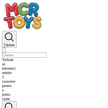
Căutare
Trebuie
să
introduci
minim
3
caractere
pentru
a
putea
cauta