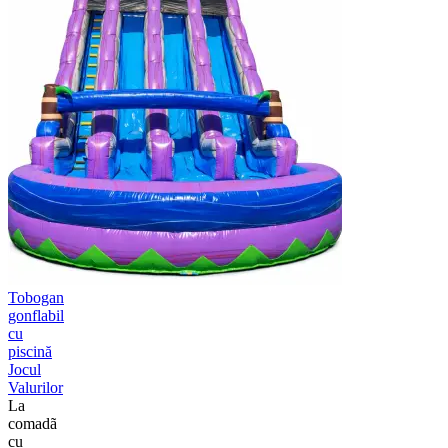
Tobogan
gonflabil
cu
piscină
Jocul
Valurilor
La
comadã
cu