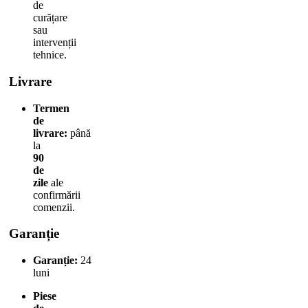
de
curățare
sau
intervenții
tehnice.
Livrare
Termen
de
livrare:
până
la
90
de
zile
ale
confirmării
comenzii.
Garanție
Garanție:
24
luni
Piese