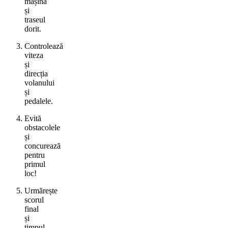
mașina
și
traseul
dorit.
Controlează
viteza
și
direcția
volanului
și
pedalele.
Evită
obstacolele
și
concurează
pentru
primul
loc!
Urmărește
scorul
final
și
timpul