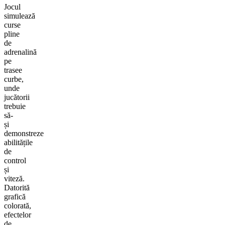
Jocul
simulează
curse
pline
de
adrenalină
pe
trasee
curbe,
unde
jucătorii
trebuie
să-
și
demonstreze
abilitățile
de
control
și
viteză.
Datorită
grafică
colorată,
efectelor
de