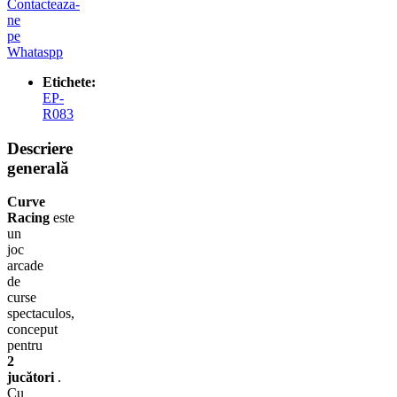
Contacteaza-
ne
pe
Whataspp
Etichete:
EP-
R083
Descriere
generală
Curve
Racing
este
un
joc
arcade
de
curse
spectaculos,
conceput
pentru
2
jucători
.
Cu