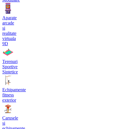
Aparate
arcade
si
realitate
virtuala
9D
Terenuri
Sportive
Sintetice
Echipamente
fitness
exterior
Carusele
si
echipamente