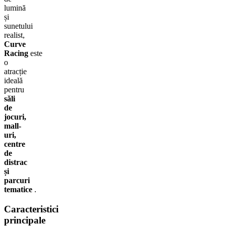
lumină
și
sunetului
realist,
Curve
Racing
este
o
atracție
ideală
pentru
săli
de
jocuri,
mall-
uri,
centre
de
distrac
și
parcuri
tematice
.
Caracteristici
principale