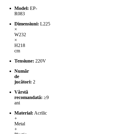
Model:
EP-
R083
Dimensiuni:
L225
×
W232
×
H218
cm
Tensiune:
220V
Număr
de
jucători:
2
Vârstă
recomandată:
≥9
ani
Material:
Acrilic
+
Metal
+