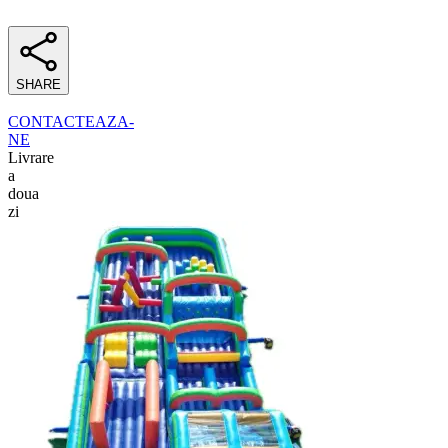
SHARE
CONTACTEAZA-
NE
Livrare
a
doua
zi