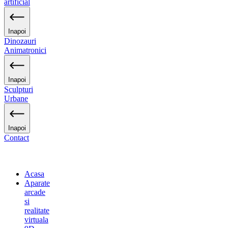
artificial
Inapoi
Dinozauri
Animatronici
Inapoi
Sculpturi
Urbane
Inapoi
Contact
Acasa
Aparate
arcade
si
realitate
virtuala