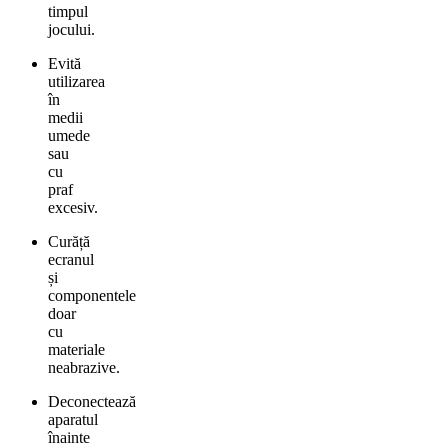
timpul
jocului.
Evită
utilizarea
în
medii
umede
sau
cu
praf
excesiv.
Curăță
ecranul
și
componentele
doar
cu
materiale
neabrazive.
Deconectează
aparatul
înainte