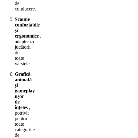
de
conducere.
Scaune
confortabile
și
ergonomice
,
adaptează
jucătorii
de
toate
vârstele.
Grafică
animată
și
gameplay
ușor
de
înțeles
,
potrivit
pentru
toate
categoriile
de