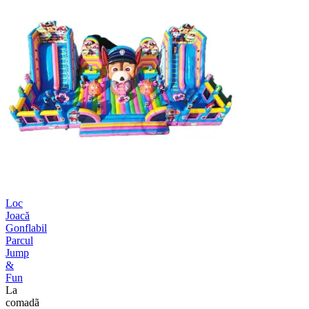
Loc
Joacă
Gonflabil
Parcul
Jump
&
Fun
La
comadã