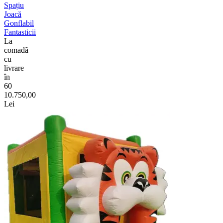
Spațiu
Joacă
Gonflabil
Fantasticii
La
comadã
cu
livrare
în
60
10.750,00
Lei