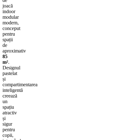
de
joacă
indoor
modular
modern,
conceput
pentru
spații
de
aproximativ
85
m²
.
Designul
pastelat
și
compartimentarea
inteligentă
creează
un
spațiu
atractiv
și
sigur
pentru
copii,