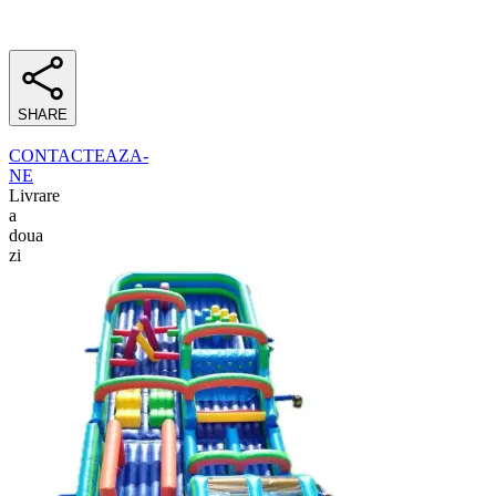
SHARE
CONTACTEAZA-
NE
Livrare
a
doua
zi