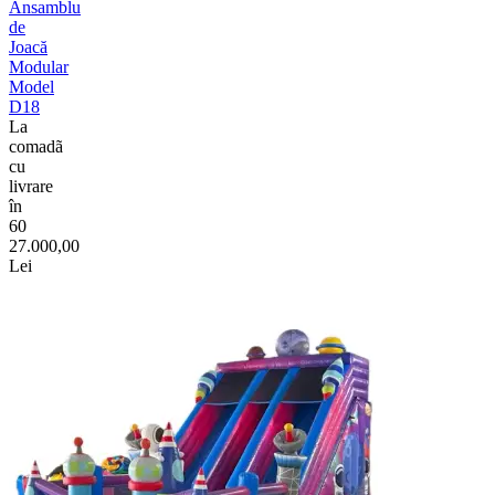
Ansamblu
de
Joacă
Modular
Model
D18
La
comadã
cu
livrare
în
60
27.000,00
Lei