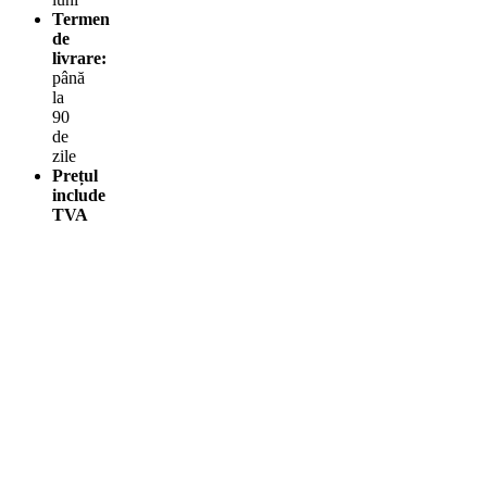
Termen
de
livrare:
până
la
90
de
zile
Prețul
include
TVA