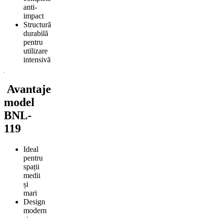
anti-
impact
Structură
durabilă
pentru
utilizare
intensivă
Avantaje
model
BNL-
119
Ideal
pentru
spații
medii
și
mari
Design
modern