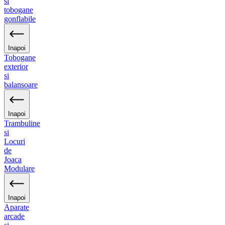
si
tobogane
gonflabile
Inapoi
Tobogane
exterior
si
balansoare
Inapoi
Trambuline
si
Locuri
de
Joaca
Modulare
Inapoi
Aparate
arcade