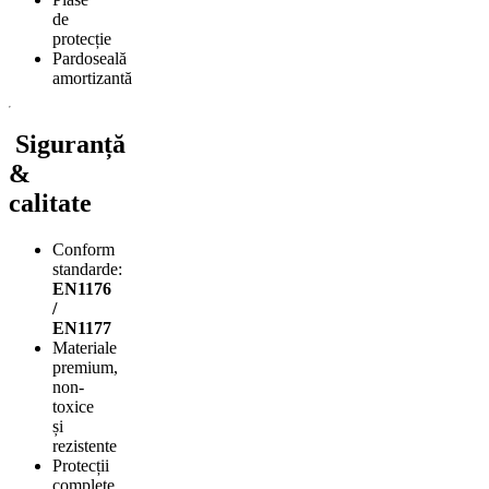
de
protecție
Pardoseală
amortizantă
Siguranță
&
calitate
Conform
standarde:
EN1176
/
EN1177
Materiale
premium,
non-
toxice
și
rezistente
Protecții
complete