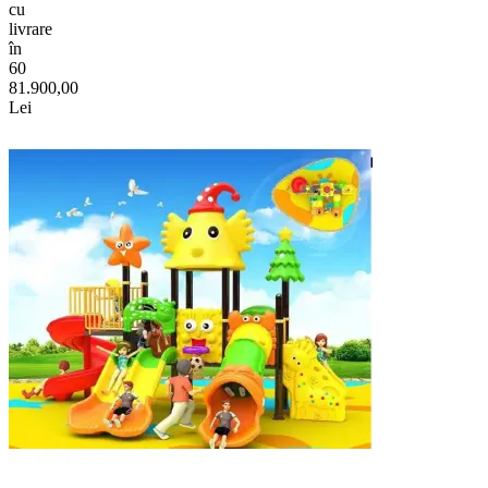
cu
livrare
în
60
81.900,00
Lei