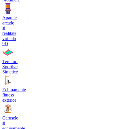
Aparate
arcade
si
realitate
virtuala
9D
Terenuri
Sportive
Sintetice
Echipamente
fitness
exterior
Carusele
si
echipamente