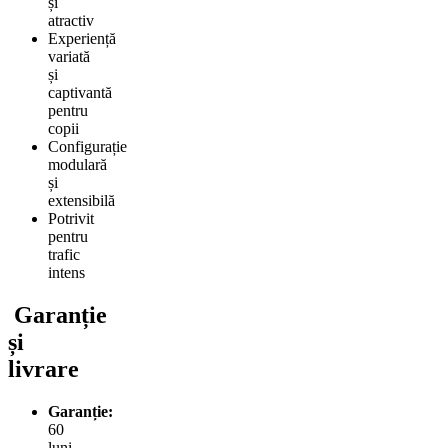
și
atractiv
Experiență
variată
și
captivantă
pentru
copii
Configurație
modulară
și
extensibilă
Potrivit
pentru
trafic
intens
Garanție
și
livrare
Garanție:
60
luni