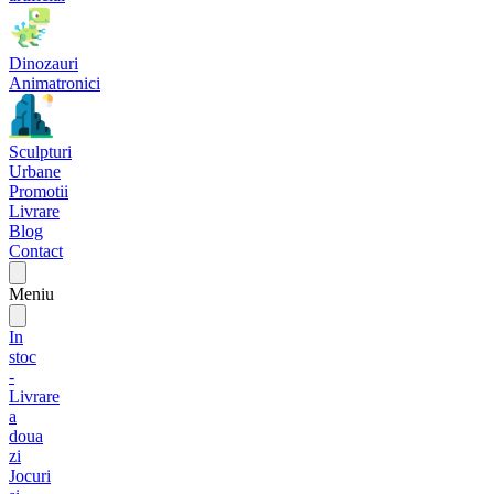
Dinozauri
Animatronici
Sculpturi
Urbane
Promotii
Livrare
Blog
Contact
Meniu
In
stoc
-
Livrare
a
doua
zi
Jocuri