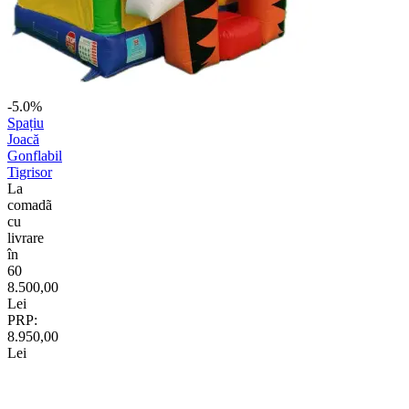
-5.0%
Spațiu
Joacă
Gonflabil
Tigrisor
La
comadã
cu
livrare
în
60
8.500,00
Lei
PRP:
8.950,00
Lei