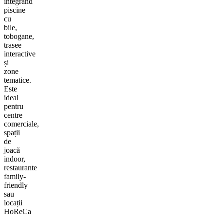
integrând
piscine
cu
bile,
tobogane,
trasee
interactive
și
zone
tematice.
Este
ideal
pentru
centre
comerciale,
spații
de
joacă
indoor,
restaurante
family-
friendly
sau
locații
HoReCa