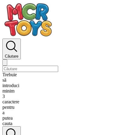
Căutare
Trebuie
să
introduci
minim
3
caractere
pentru
a
putea
cauta