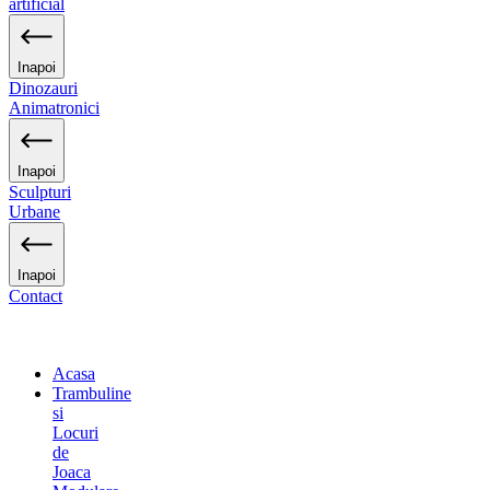
artificial
Inapoi
Dinozauri
Animatronici
Inapoi
Sculpturi
Urbane
Inapoi
Contact
Acasa
Trambuline
si
Locuri
de
Joaca