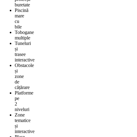
buretate
Piscină
mare
cu
bile
Tobogane
multiple
Tuneluri
și
trasee
interactive
Obstacole
și
zone
de
cățărare
Platforme
pe
2
niveluri
Zone
tematice
și
interactive
Plase