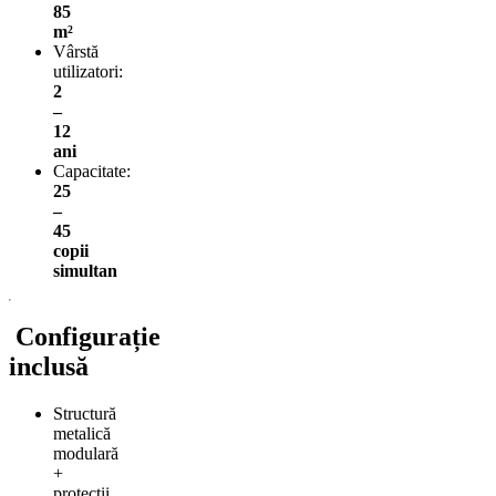
85
m²
Vârstă
utilizatori:
2
–
12
ani
Capacitate:
25
–
45
copii
simultan
Configurație
inclusă
Structură
metalică
modulară
+
protecții