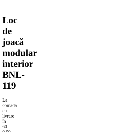
Loc
de
joacă
modular
interior
BNL-
119
La
comadã
cu
livrare
în
60
0,00