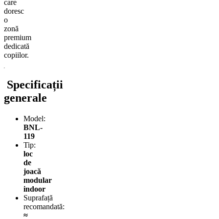
care
doresc
o
zonă
premium
dedicată
copiilor.
Specificații
generale
Model:
BNL-
119
Tip:
loc
de
joacă
modular
indoor
Suprafață
recomandată:
≈