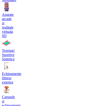
Aparate
arcade
si
realitate
virtuala
9D
Terenuri
Sportive
Sintetice
Echipamente
fitness
exterior
Carusele
si
echipamente