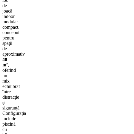
loc
de
joacă
indoor
modular
compact,
conceput
pentru
spații
de
aproximativ
40
m²
,
oferind
un
mix
echilibrat
între
distracție
și
siguranță.
Configurația
include
piscină
cu