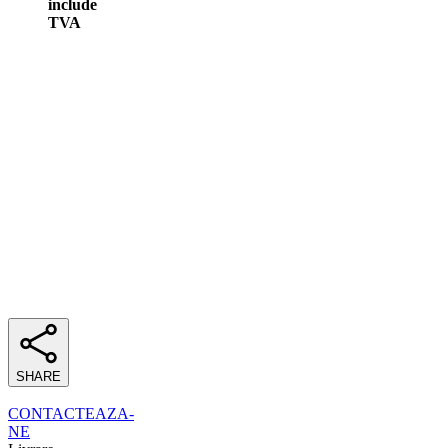
include
TVA
SHARE
CONTACTEAZA-
NE