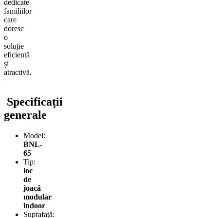
dedicate
familiilor
care
doresc
o
soluție
eficientă
și
atractivă.
Specificații
generale
Model:
BNL-
65
Tip:
loc
de
joacă
modular
indoor
Suprafață: