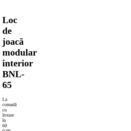
Loc
de
joacă
modular
interior
BNL-
65
La
comadã
cu
livrare
în
60
0,00