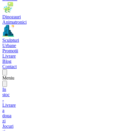
Dinozauri
Animatronici
Sculpturi
Urbane
Promotii
Livrare
Blog
Contact
Meniu
In
stoc
-
Livrare
a
doua
zi
Jocuri