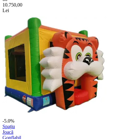
10.750,00
Lei
-5.0%
Spațiu
Joacă
Gonflabil