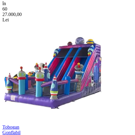
în
60
27.000,00
Lei
Tobogan
Gonflabil