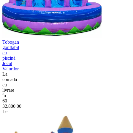
Tobogan
gonflabil
cu
piscină
Jocul
Valurilor
La
comadã
cu
livrare
în
60
32.800,00
Lei