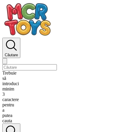
Căutare
Trebuie
să
introduci
minim
3
caractere
pentru
a
putea
cauta