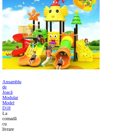
Ansamblu
de
Joacă
Modular
Model
D18
La
comadã
cu
livrare