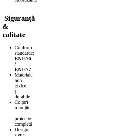
Siguranță
&
calitate
Conform
standarde:
EN1176
/
EN1177
Materiale
non-
toxice
și
durabile
Colțuri
rotunjite
+
protecție
completă
Design
sigur