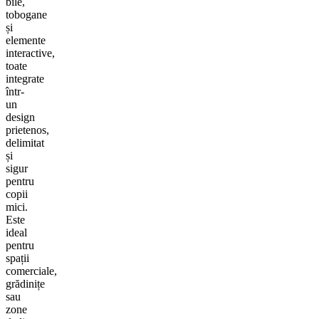
bile,
tobogane
și
elemente
interactive,
toate
integrate
într-
un
design
prietenos,
delimitat
și
sigur
pentru
copii
mici.
Este
ideal
pentru
spații
comerciale,
grădinițe
sau
zone