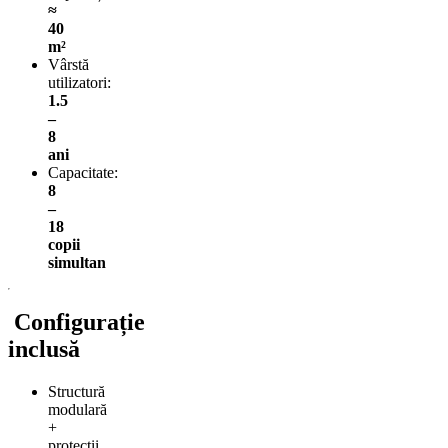
≈
40
m²
Vârstă
utilizatori:
1.5
–
8
ani
Capacitate:
8
–
18
copii
simultan
Configurație
inclusă
Structură
modulară
+
protecții