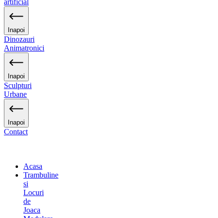
artificial
Inapoi
Dinozauri
Animatronici
Inapoi
Sculpturi
Urbane
Inapoi
Contact
Acasa
Trambuline
si
Locuri
de
Joaca