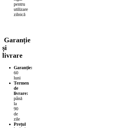
pentru
utilizare
zilnică
Garanție
și
livrare
Garanție:
60
luni
Termen
de
livrare:
până
la
90
de
zile
Prețul