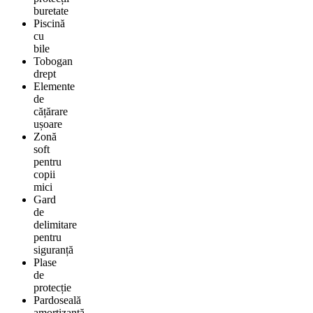
buretate
Piscină
cu
bile
Tobogan
drept
Elemente
de
cățărare
ușoare
Zonă
soft
pentru
copii
mici
Gard
de
delimitare
pentru
siguranță
Plase
de
protecție
Pardoseală
amortizantă