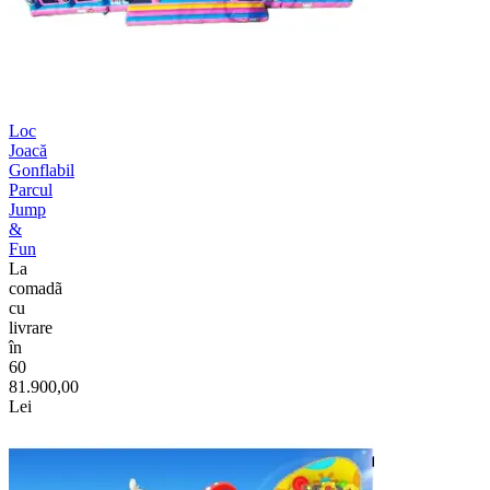
Loc
Joacă
Gonflabil
Parcul
Jump
&
Fun
La
comadã
cu
livrare
în
60
81.900,00
Lei