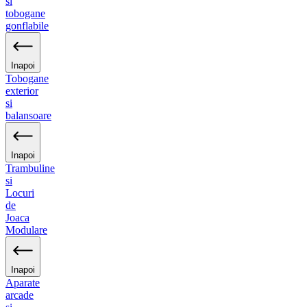
si
tobogane
gonflabile
Inapoi
Tobogane
exterior
si
balansoare
Inapoi
Trambuline
si
Locuri
de
Joaca
Modulare
Inapoi
Aparate
arcade