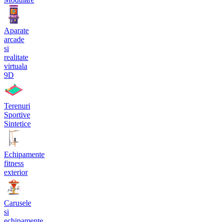
Aparate
arcade
si
realitate
virtuala
9D
Terenuri
Sportive
Sintetice
Echipamente
fitness
exterior
Carusele
si
echipamente