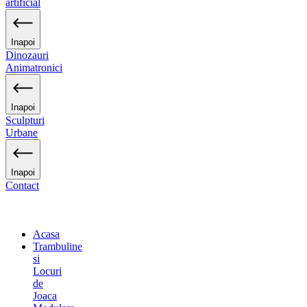
artificial
Inapoi
Dinozauri
Animatronici
Inapoi
Sculpturi
Urbane
Inapoi
Contact
Acasa
Trambuline
si
Locuri
de
Joaca