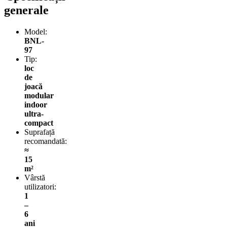
generale
Model:
BNL-
97
Tip:
loc
de
joacă
modular
indoor
ultra-
compact
Suprafață
recomandată:
≈
15
m²
Vârstă
utilizatori:
1
–
6
ani