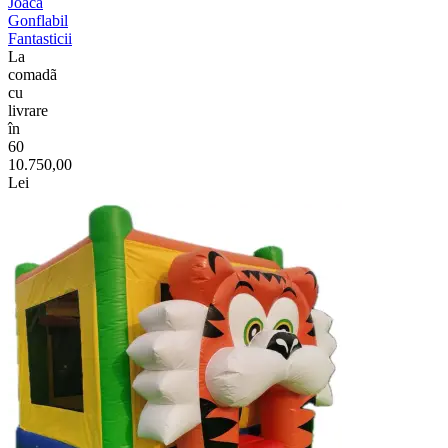
Joacă
Gonflabil
Fantasticii
La
comadã
cu
livrare
în
60
10.750,00
Lei