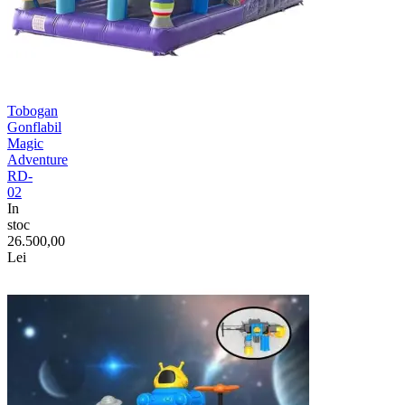
Tobogan
Gonflabil
Magic
Adventure
RD-
02
In
stoc
26.500,00
Lei