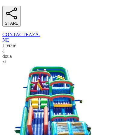
SHARE
CONTACTEAZA-
NE
Livrare
a
doua
zi