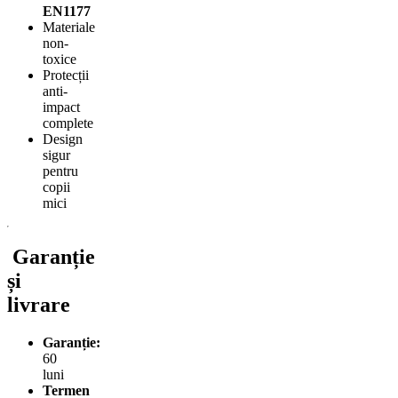
EN1177
Materiale
non-
toxice
Protecții
anti-
impact
complete
Design
sigur
pentru
copii
mici
Garanție
și
livrare
Garanție:
60
luni
Termen