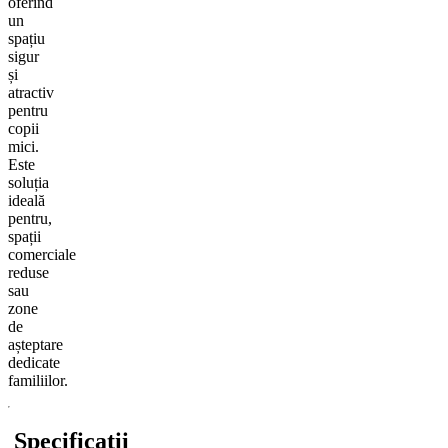
oferind
un
spațiu
sigur
și
atractiv
pentru
copii
mici.
Este
soluția
ideală
pentru,
spații
comerciale
reduse
sau
zone
de
așteptare
dedicate
familiilor.
Specificații