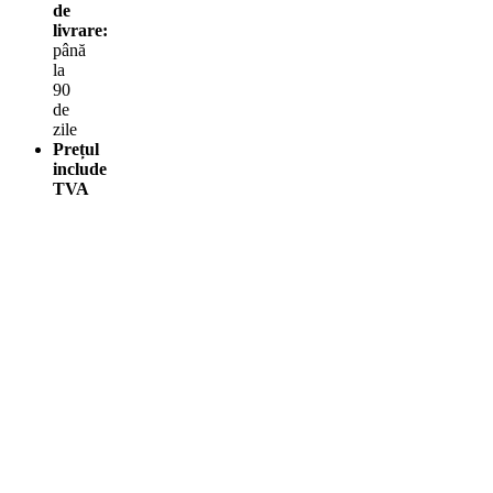
de
livrare:
până
la
90
de
zile
Prețul
include
TVA