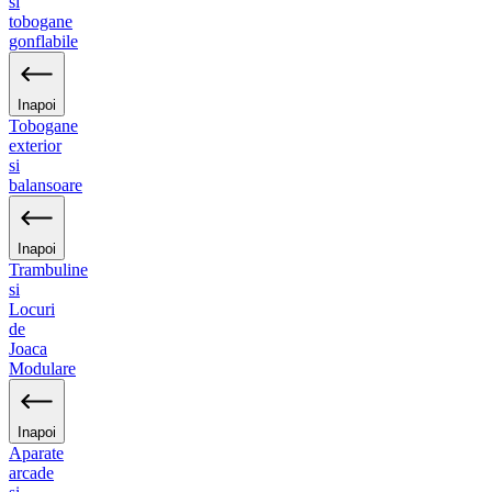
si
tobogane
gonflabile
Inapoi
Tobogane
exterior
si
balansoare
Inapoi
Trambuline
si
Locuri
de
Joaca
Modulare
Inapoi
Aparate
arcade