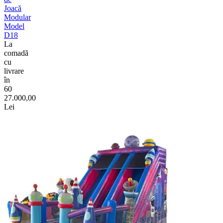
Joacă
Modular
Model
D18
La
comadã
cu
livrare
în
60
27.000,00
Lei