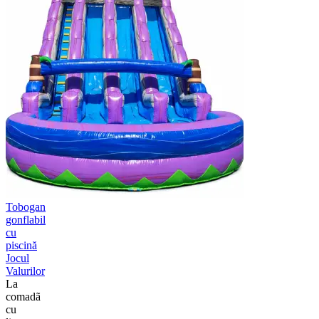
Tobogan
gonflabil
cu
piscină
Jocul
Valurilor
La
comadã
cu