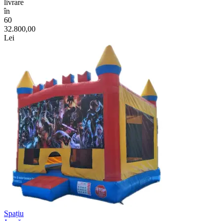
livrare
în
60
32.800,00
Lei
Spațiu