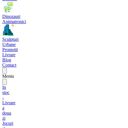
Dinozauri
Animatronici
Sculpturi
Urbane
Promotii
Livrare
Blog
Contact
Meniu
In
stoc
-
Livrare
a
doua
zi
Jocuri