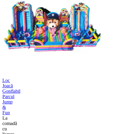
Loc
Joacă
Gonflabil
Parcul
Jump
&
Fun
La
comadã
cu