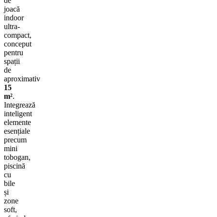
de
joacă
indoor
ultra-
compact,
conceput
pentru
spații
de
aproximativ
15
m²
.
Integrează
inteligent
elemente
esențiale
precum
mini
tobogan,
piscină
cu
bile
și
zone
soft,