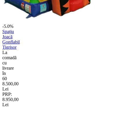
-5.0%
Spațiu
Joacă
Gonflabil
Tigrisor
La
comadã
cu
livrare
în
60
8.500,00
Lei
PRP:
8.950,00
Lei