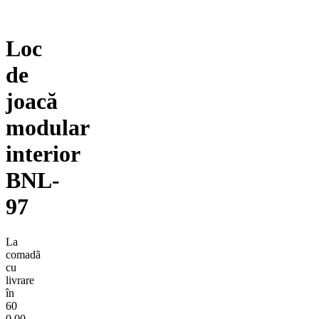
Loc
de
joacă
modular
interior
BNL-
97
La
comadã
cu
livrare
în
60
0,00