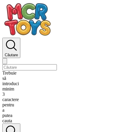
Căutare
Trebuie
să
introduci
minim
3
caractere
pentru
a
putea
cauta