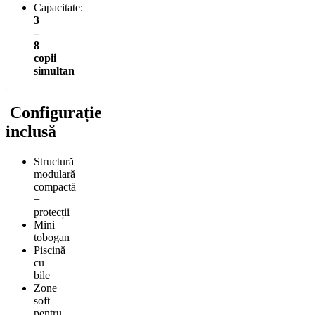
Capacitate:
3
–
8
copii
simultan
Configurație
inclusă
Structură
modulară
compactă
+
protecții
Mini
tobogan
Piscină
cu
bile
Zone
soft
pentru