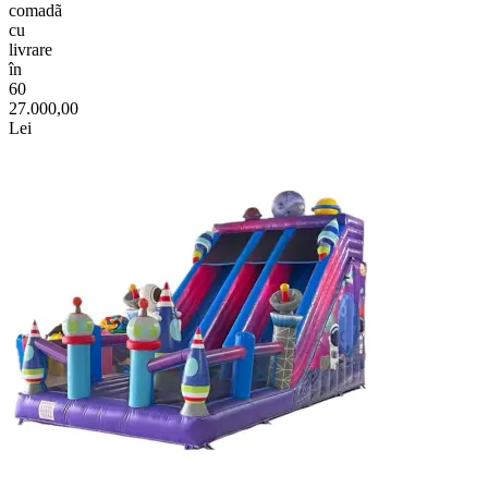
comadã
cu
livrare
în
60
27.000,00
Lei