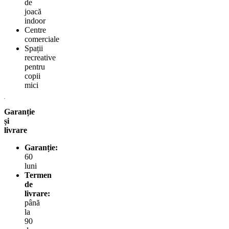
de
joacă
indoor
Centre
comerciale
Spații
recreative
pentru
copii
mici
Garanție
și
livrare
Garanție:
60
luni
Termen
de
livrare:
până
la
90