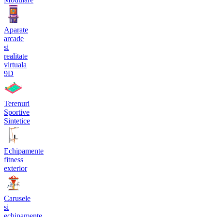
Aparate
arcade
si
realitate
virtuala
9D
Terenuri
Sportive
Sintetice
Echipamente
fitness
exterior
Carusele
si
echipamente