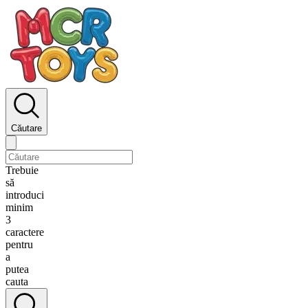
Căutare
Trebuie
să
introduci
minim
3
caractere
pentru
a
putea
cauta