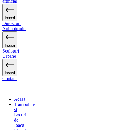
artificial
Inapoi
Dinozauri
Animatronici
Inapoi
Sculpturi
Urbane
Inapoi
Contact
Acasa
Trambuline
si
Locuri
de
Joaca