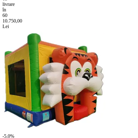
livrare
în
60
10.750,00
Lei
-5.0%