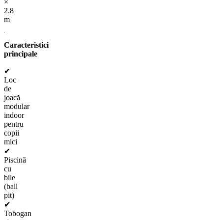
×
2.8
m
Caracteristici
principale
✔
Loc
de
joacă
modular
indoor
pentru
copii
mici
✔
Piscină
cu
bile
(ball
pit)
✔
Tobogan