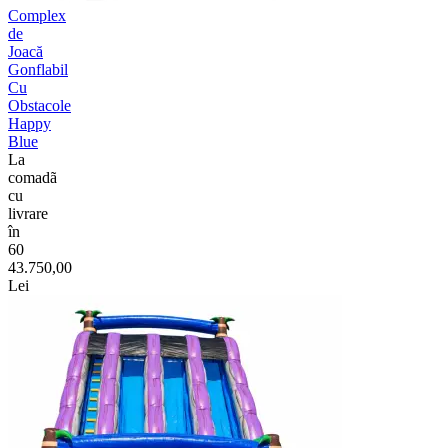
Complex
de
Joacă
Gonflabil
Cu
Obstacole
Happy
Blue
La
comadã
cu
livrare
în
60
43.750,00
Lei