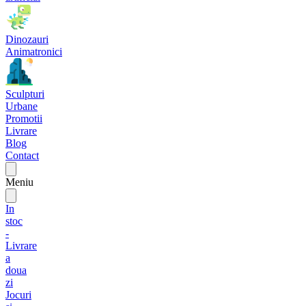
Dinozauri
Animatronici
Sculpturi
Urbane
Promotii
Livrare
Blog
Contact
Meniu
In
stoc
-
Livrare
a
doua
zi
Jocuri