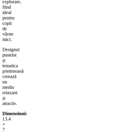
explorare,
fiind
ideal
pentru
copii
de
vârste
mici.
Designul
pastelat
și
tematica
prietenoasă
creează
un
mediu
relaxant
și
atractiv.
Dimensiuni:
13.4
×
7