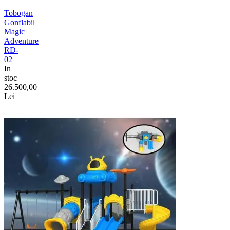
Tobogan
Gonflabil
Magic
Adventure
RD-
02
In
stoc
26.500,00
Lei