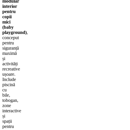
modular
interior
pentru
copii
mici
(baby
playground)
,
conceput
pentru
siguranță
maximă
și
activități
recreative
ușoare.
Include
piscină
cu
bile,
tobogan,
zone
interactive
și
spații
pentru