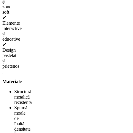
și
zone
soft
✔
Elemente
interactive
și
educative
✔
Design
pastelat
și
prietenos
Materiale
Structură
metalică
rezistentă
Spumă
moale
de
înaltă
densitate