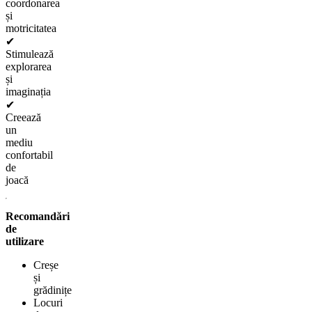
coordonarea
și
motricitatea
✔
Stimulează
explorarea
și
imaginația
✔
Creează
un
mediu
confortabil
de
joacă
Recomandări
de
utilizare
Creșe
și
grădinițe
Locuri