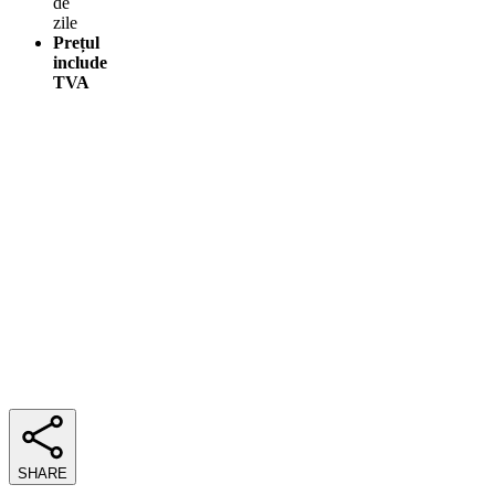
de
zile
Prețul
include
TVA
SHARE