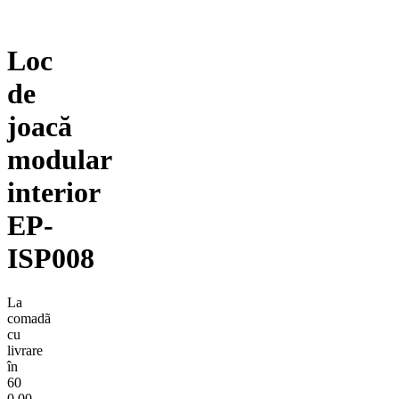
Loc
de
joacă
modular
interior
EP-
ISP008
La
comadã
cu
livrare
în
60
0,00