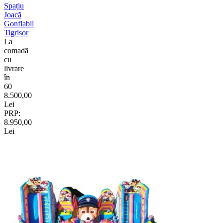
Spațiu
Joacă
Gonflabil
Tigrisor
La
comadã
cu
livrare
în
60
8.500,00
Lei
PRP:
8.950,00
Lei