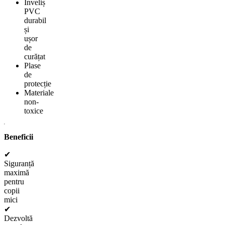
Înveliș
PVC
durabil
și
ușor
de
curățat
Plase
de
protecție
Materiale
non-
toxice
Beneficii
✔
Siguranță
maximă
pentru
copii
mici
✔
Dezvoltă