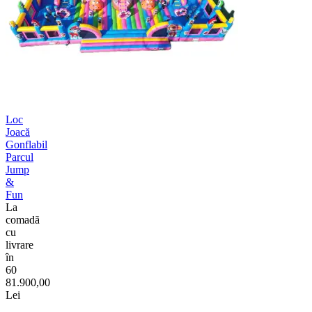
Loc
Joacă
Gonflabil
Parcul
Jump
&
Fun
La
comadã
cu
livrare
în
60
81.900,00
Lei