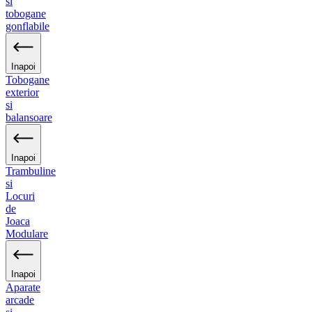
si
tobogane
gonflabile
Inapoi
Tobogane
exterior
si
balansoare
Inapoi
Trambuline
si
Locuri
de
Joaca
Modulare
Inapoi
Aparate
arcade