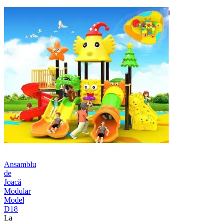
Ansamblu
de
Joacă
Modular
Model
D18
La