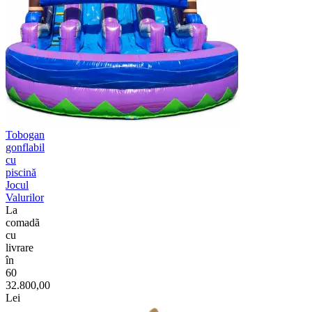
Tobogan
gonflabil
cu
piscină
Jocul
Valurilor
La
comadã
cu
livrare
în
60
32.800,00
Lei