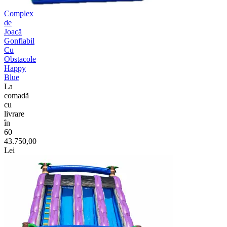
Complex
de
Joacă
Gonflabil
Cu
Obstacole
Happy
Blue
La
comadã
cu
livrare
în
60
43.750,00
Lei