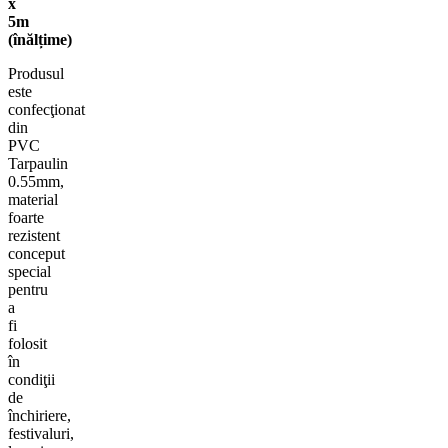
x
5m
(înălțime)
Produsul
este
confecţionat
din
PVC
Tarpaulin
0.55mm
,
material
foarte
rezistent
conceput
special
pentru
a
fi
folosit
în
condiţii
de
închiriere,
festivaluri,