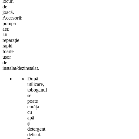
locuri
de
joacă.
Accesorii:
pompa
aer,
kit
reparație
rapid,
foarte
ușor
de
instalat/dezinstalat.
După
utilizare,
toboganul
se
poate
curăța
cu
apă
și
detergent
delicat.