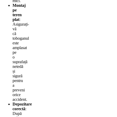
mici.
Montaj
pe
teren
plat
:
Asigurați-
vă
că
toboganul
este
amplasat
pe
o
suprafață
netedă
și
sigură
pentru
a
preveni
orice
accident.
Depozitare
corectă
:
După