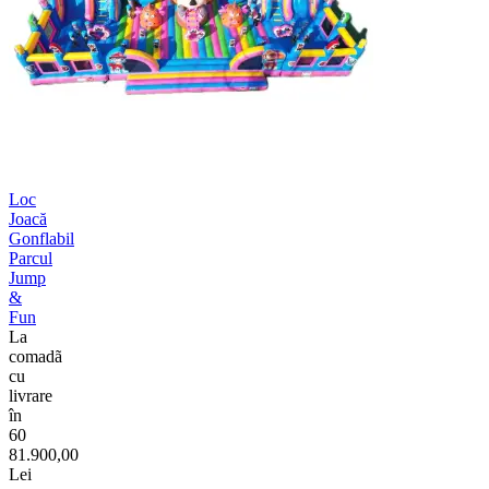
Loc
Joacă
Gonflabil
Parcul
Jump
&
Fun
La
comadã
cu
livrare
în
60
81.900,00
Lei