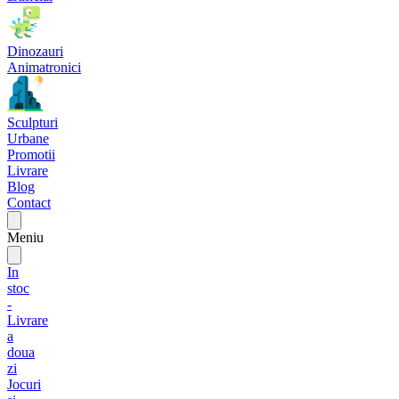
Dinozauri
Animatronici
Sculpturi
Urbane
Promotii
Livrare
Blog
Contact
Meniu
In
stoc
-
Livrare
a
doua
zi
Jocuri