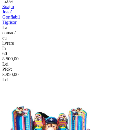
-5.0%
Spațiu
Joacă
Gonflabil
Tigrisor
La
comadã
cu
livrare
în
60
8.500,00
Lei
PRP:
8.950,00
Lei