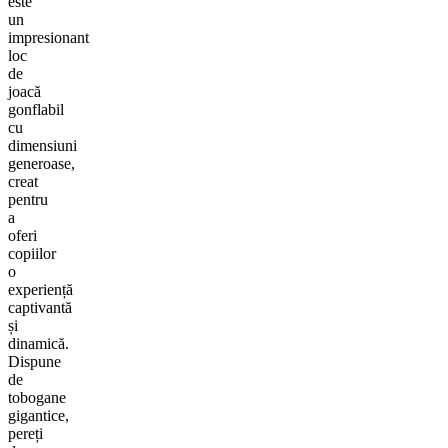
este
un
impresionant
loc
de
joacă
gonflabil
cu
dimensiuni
generoase,
creat
pentru
a
oferi
copiilor
o
experiență
captivantă
și
dinamică.
Dispune
de
tobogane
gigantice,
pereți