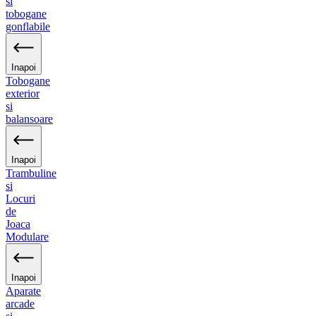
si
tobogane
gonflabile
Inapoi
Tobogane
exterior
si
balansoare
Inapoi
Trambuline
si
Locuri
de
Joaca
Modulare
Inapoi
Aparate
arcade