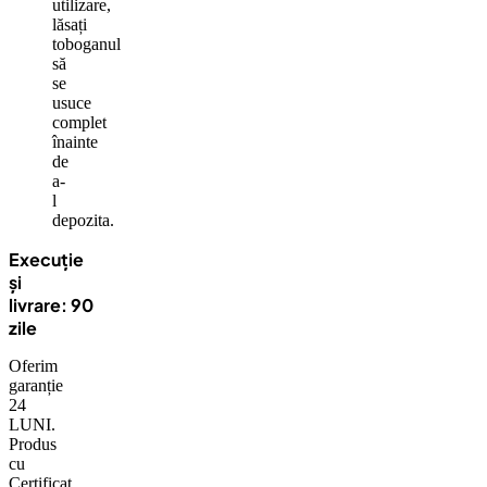
utilizare,
lăsați
toboganul
să
se
usuce
complet
înainte
de
a-
l
depozita.
Execuție
și
livrare:
9
0
zile
Oferim
garanție
24
LUNI.
Produs
cu
Certificat