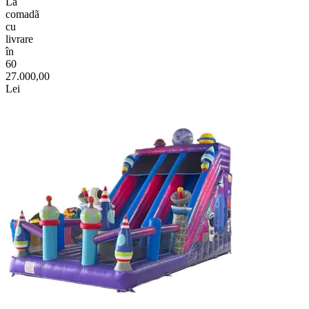
La
comadã
cu
livrare
în
60
27.000,00
Lei