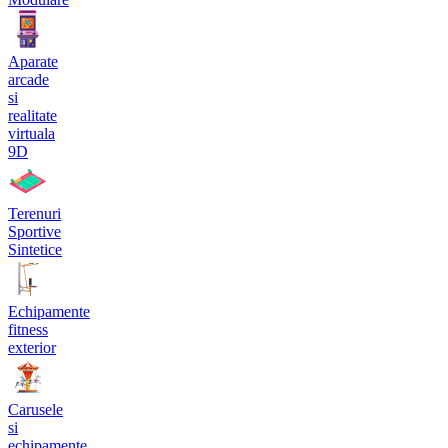
Aparate
arcade
si
realitate
virtuala
9D
Terenuri
Sportive
Sintetice
Echipamente
fitness
exterior
Carusele
si
echipamente