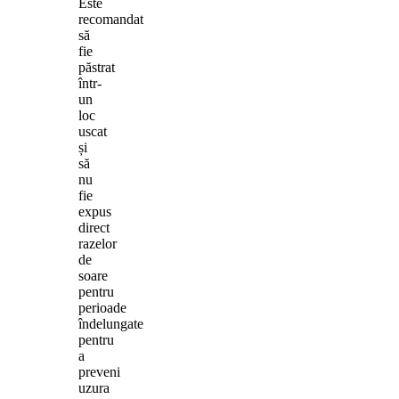
Este
recomandat
să
fie
păstrat
într-
un
loc
uscat
și
să
nu
fie
expus
direct
razelor
de
soare
pentru
perioade
îndelungate
pentru
a
preveni
uzura