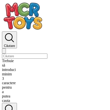
Căutare
Trebuie
să
introduci
minim
3
caractere
pentru
a
putea
cauta