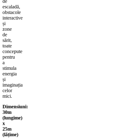
de
escaladă,
obstacole
interactive
și
zone
de
sărit,
toate
concepute
pentru
a
stimula
energia
și
imaginația
celor
mici.
Dimensiuni:
30
m
(lungime)
x
25m
(lățime)