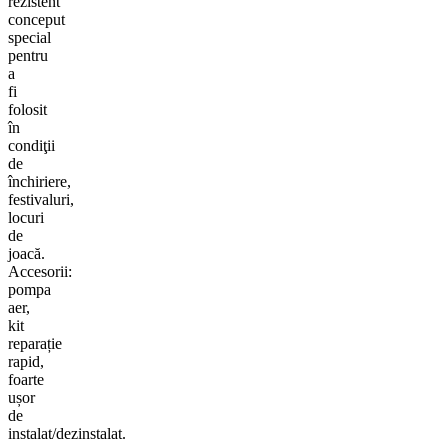
rezistent
conceput
special
pentru
a
fi
folosit
în
condiţii
de
închiriere,
festivaluri,
locuri
de
joacă.
Accesorii:
pompa
aer,
kit
reparație
rapid,
foarte
ușor
de
instalat/dezinstalat.