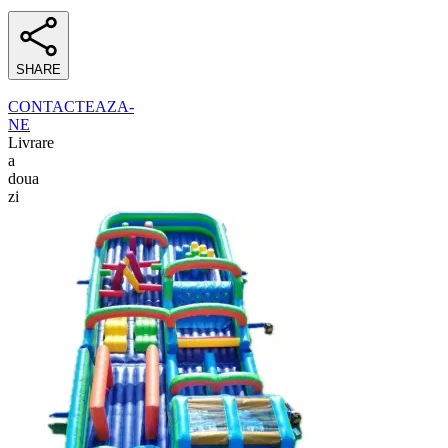
SHARE
CONTACTEAZA-
NE
Livrare
a
doua
zi