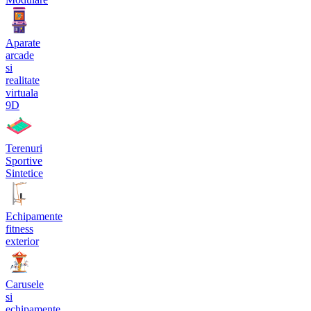
Aparate
arcade
si
realitate
virtuala
9D
Terenuri
Sportive
Sintetice
Echipamente
fitness
exterior
Carusele
si
echipamente