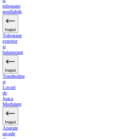
si
tobogane
gonflabile
Inapoi
Tobogane
exterior
si
balansoare
Inapoi
Trambuline
si
Locuri
de
Joaca
Modulare
Inapoi
Aparate
arcade