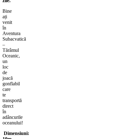
zile.
Bine
ați
venit
în
Aventura
Subacvatică
–
Tărâmul
Oceanic,
un
loc
de
joacă
gonflabil
care
te
transportă
direct
în
adâncurile
oceanului!
Dimensiuni:
10m