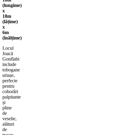
(lungime)
x
18m
(lățime)
x
6m
(înălțime)
Locul
Joacă
Gonflabi
include
tobogane
uriașe,
perfecte
pentru
coborâri
palpitante
și
pline
de
veselie,
alături
de
trasee