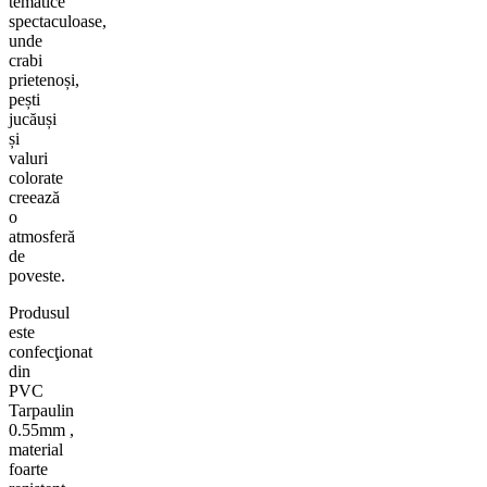
tematice
spectaculoase,
unde
crabi
prietenoși,
pești
jucăuși
și
valuri
colorate
creează
o
atmosferă
de
poveste.
Produsul
este
confecţionat
din
PVC
Tarpaulin
0.55mm
,
material
foarte