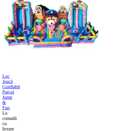
Loc
Joacă
Gonflabil
Parcul
Jump
&
Fun
La
comadã
cu
livrare