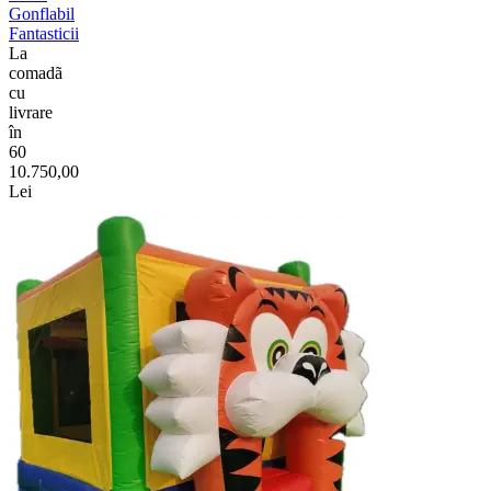
Gonflabil
Fantasticii
La
comadã
cu
livrare
în
60
10.750,00
Lei