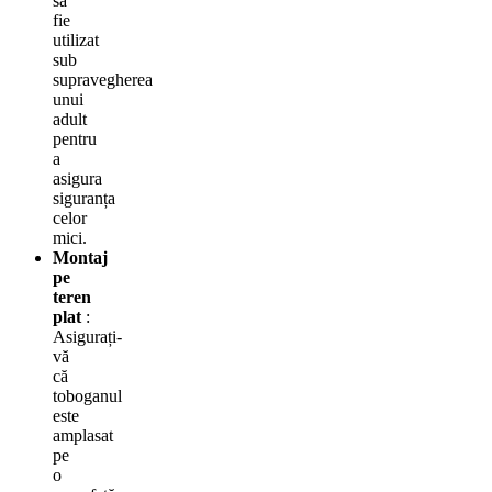
să
fie
utilizat
sub
supravegherea
unui
adult
pentru
a
asigura
siguranța
celor
mici.
Montaj
pe
teren
plat
:
Asigurați-
vă
că
toboganul
este
amplasat
pe
o