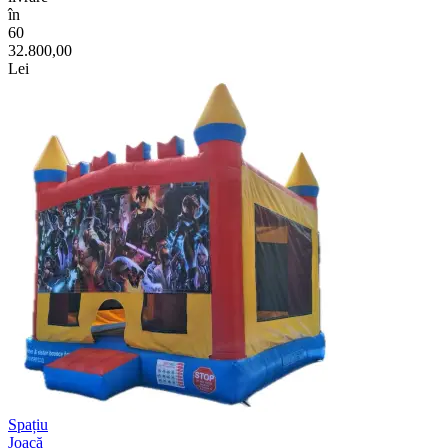
în
60
32.800,00
Lei
Spațiu
Joacă