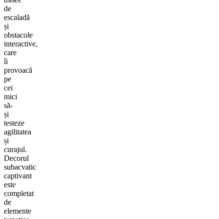
de
escaladă
și
obstacole
interactive,
care
îi
provoacă
pe
cei
mici
să-
și
testeze
agilitatea
și
curajul.
Decorul
subacvatic
captivant
este
completat
de
elemente