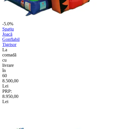
-5.0%
Spațiu
Joacă
Gonflabil
Tigrisor
La
comadã
cu
livrare
în
60
8.500,00
Lei
PRP:
8.950,00
Lei