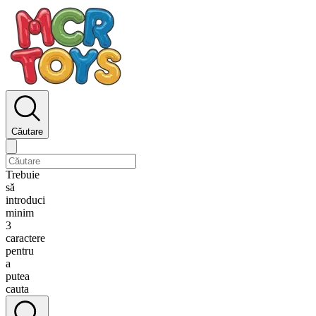
Căutare
Trebuie
să
introduci
minim
3
caractere
pentru
a
putea
cauta