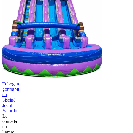
Tobogan
gonflabil
cu
piscină
Jocul
Valurilor
La
comadã
cu
livrare