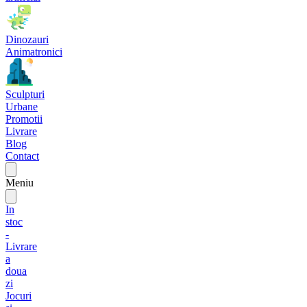
Dinozauri
Animatronici
Sculpturi
Urbane
Promotii
Livrare
Blog
Contact
Meniu
In
stoc
-
Livrare
a
doua
zi
Jocuri