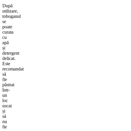
După
utilizare,
toboganul
se
poate
curata
cu
apă
și
detergent
delicat.
Este
recomandat
să
fie
păstrat
într-
un
loc
uscat
și
să
nu
fie