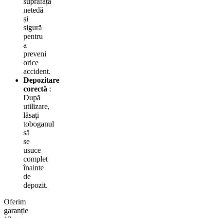
suprafață
netedă
și
sigură
pentru
a
preveni
orice
accident.
Depozitare
corectă
:
După
utilizare,
lăsați
toboganul
să
se
usuce
complet
înainte
de
depozit.
Oferim
garanție