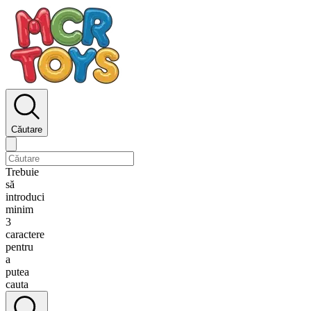
Căutare
Trebuie
să
introduci
minim
3
caractere
pentru
a
putea
cauta