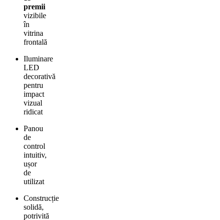
premii
vizibile
în
vitrina
frontală
Iluminare
LED
decorativă
pentru
impact
vizual
ridicat
Panou
de
control
intuitiv,
ușor
de
utilizat
Construcție
solidă,
potrivită