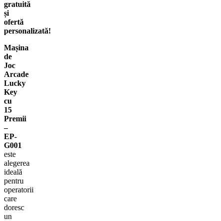
gratuită
și
ofertă
personalizată!
Mașina
de
Joc
Arcade
Lucky
Key
cu
15
Premii
–
EP-
G001
este
alegerea
ideală
pentru
operatorii
care
doresc
un