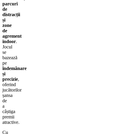
parcuri
de
distracții
și
zone
de
agrement
indoor
.
Jocul
se
bazează
pe
îndemânare
și
precizie
,
oferind
jucătorilor
șansa
de
a
câștiga
premii
atractive.
Cu