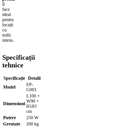
îl
face
ideal
pentru
locații
cu
trafic
intens.
Specificații
tehnice
Specificație
Detalii
EP-
Model
G001
L100 ×
W90 ×
Dimensiuni
H183
cm
Putere
250 W
Greutate
200 kg