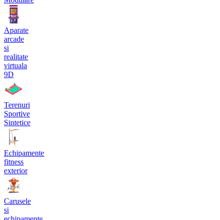
Aparate
arcade
si
realitate
virtuala
9D
Terenuri
Sportive
Sintetice
Echipamente
fitness
exterior
Carusele
si
echipamente