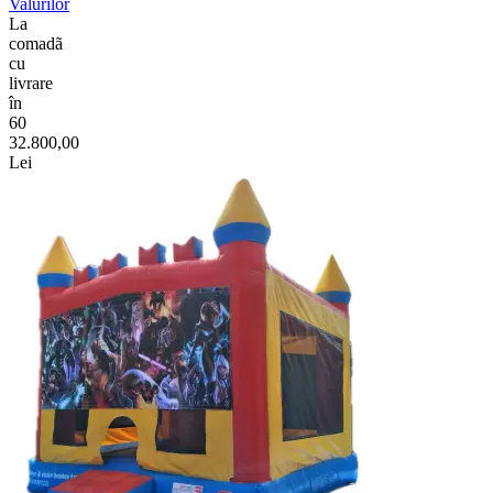
Valurilor
La
comadã
cu
livrare
în
60
32.800,00
Lei