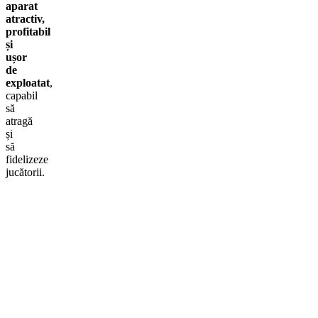
aparat
atractiv,
profitabil
și
ușor
de
exploatat
,
capabil
să
atragă
și
să
fidelizeze
jucătorii.