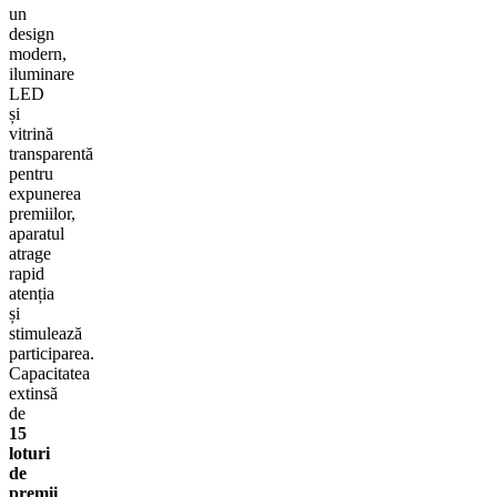
un
design
modern,
iluminare
LED
și
vitrină
transparentă
pentru
expunerea
premiilor,
aparatul
atrage
rapid
atenția
și
stimulează
participarea.
Capacitatea
extinsă
de
15
loturi
de
premii