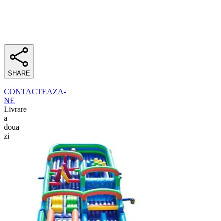
SHARE
CONTACTEAZA-
NE
Livrare
a
doua
zi