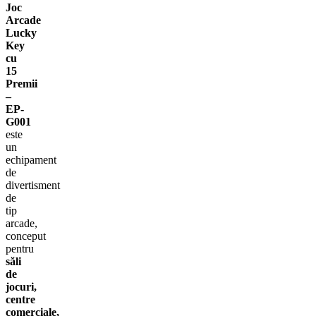
Joc
Arcade
Lucky
Key
cu
15
Premii
–
EP-
G001
este
un
echipament
de
divertisment
de
tip
arcade,
conceput
pentru
săli
de
jocuri,
centre
comerciale,