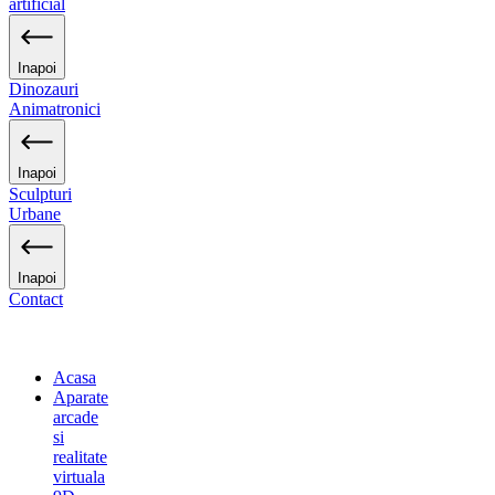
artificial
Inapoi
Dinozauri
Animatronici
Inapoi
Sculpturi
Urbane
Inapoi
Contact
Acasa
Aparate
arcade
si
realitate
virtuala