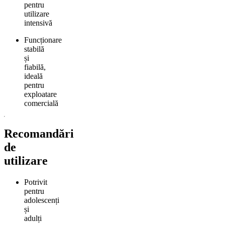
pentru
utilizare
intensivă
Funcționare
stabilă
și
fiabilă,
ideală
pentru
exploatare
comercială
Recomandări
de
utilizare
Potrivit
pentru
adolescenți
și
adulți