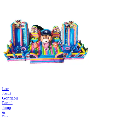
Loc
Joacă
Gonflabil
Parcul
Jump
&
Fun