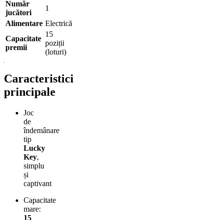
Număr
1
jucători
Alimentare
Electrică
15
Capacitate
poziții
premii
(loturi)
Caracteristici
principale
Joc
de
îndemânare
tip
Lucky
Key
,
simplu
și
captivant
Capacitate
mare:
15