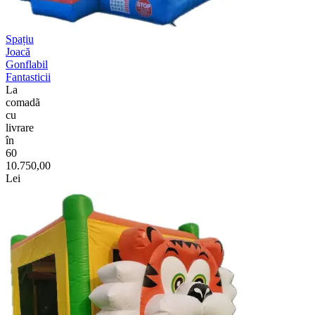
Spațiu
Joacă
Gonflabil
Fantasticii
La
comadã
cu
livrare
în
60
10.750,00
Lei