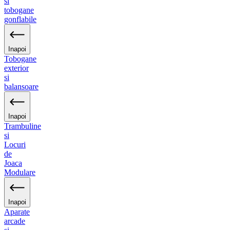
si
tobogane
gonflabile
Inapoi
Tobogane
exterior
si
balansoare
Inapoi
Trambuline
si
Locuri
de
Joaca
Modulare
Inapoi
Aparate
arcade