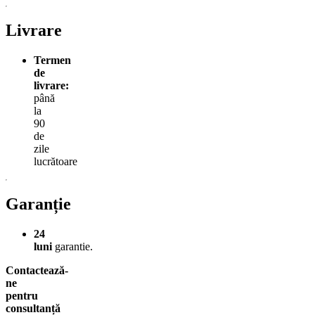
Livrare
Termen
de
livrare:
până
la
90
de
zile
lucrătoare
Garanție
24
luni
garantie.
Contactează-
ne
pentru
consultanță