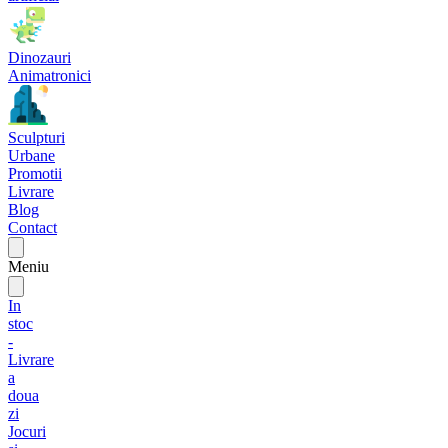
Dinozauri
Animatronici
Sculpturi
Urbane
Promotii
Livrare
Blog
Contact
Meniu
In
stoc
-
Livrare
a
doua
zi
Jocuri