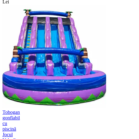
Lei
Tobogan
gonflabil
cu
piscină
Jocul