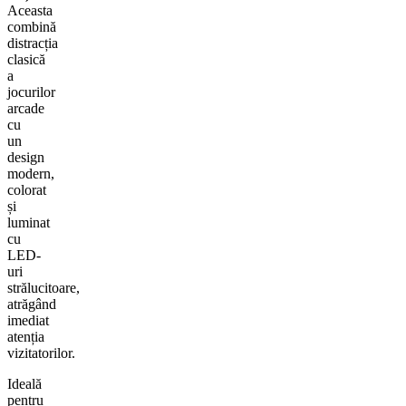
Aceasta
combină
distracția
clasică
a
jocurilor
arcade
cu
un
design
modern,
colorat
și
luminat
cu
LED-
uri
strălucitoare,
atrăgând
imediat
atenția
vizitatorilor.
Ideală
pentru