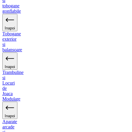
si
tobogane
gonflabile
Inapoi
Tobogane
exterior
si
balansoare
Inapoi
Trambuline
si
Locuri
de
Joaca
Modulare
Inapoi
Aparate
arcade