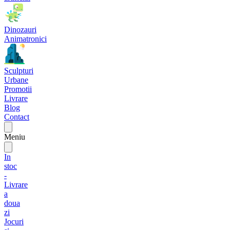
Dinozauri
Animatronici
Sculpturi
Urbane
Promotii
Livrare
Blog
Contact
Meniu
In
stoc
-
Livrare
a
doua
zi
Jocuri