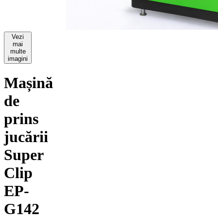
Vezi
mai
multe
imagini
Mașină
de
prins
jucării
Super
Clip
EP-
G142