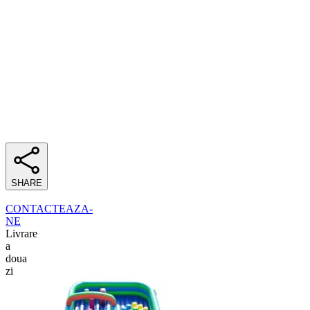
SHARE
CONTACTEAZA-
NE
Livrare
a
doua
zi