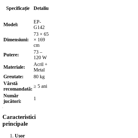
Specificație
Detaliu
EP-
Model:
G142
73 × 65
Dimensiuni:
× 169
cm
73 –
Putere:
120 W
Acril +
Materiale:
Metal
Greutate:
80 kg
Vârstă
≥ 5 ani
recomandată:
Număr
1
jucători:
Caracteristici
principale
Ușor