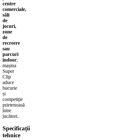
centre
comerciale,
săli
de
jocuri,
zone
de
recreere
sau
parcuri
indoor
,
mașina
Super
Clip
aduce
bucurie
și
competiție
prietenoasă
între
jucători.
Specificații
tehnice