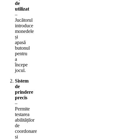
de
utilizat
–
Jucătorul
introduce
monedele
și
apasă
butonul
pentru
a
începe
jocul.
Sistem
de
prindere
precis
–
Permite
testarea
abilităților
de
coordonare
și