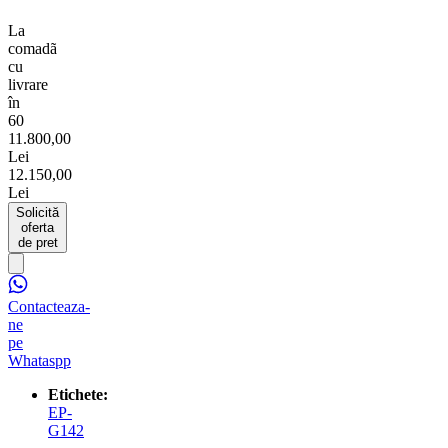
La
comadã
cu
livrare
în
60
11.800,00
Lei
12.150,00
Lei
Solicită
oferta
de pret
Contacteaza-
ne
pe
Whataspp
Etichete:
EP-
G142