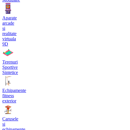
Aparate
arcade
si
realitate
virtuala
9D
Terenuri
Sportive
Sintetice
Echipamente
fitness
exterior
Carusele
si
echipamente