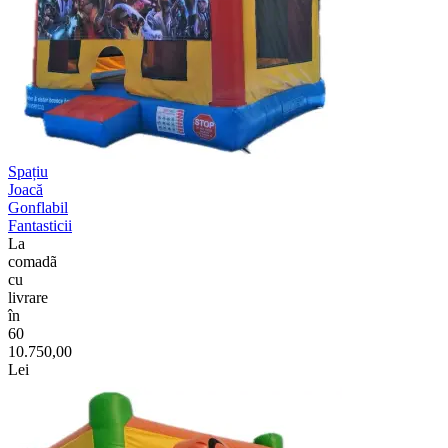
Spațiu
Joacă
Gonflabil
Fantasticii
La
comadã
cu
livrare
în
60
10.750,00
Lei