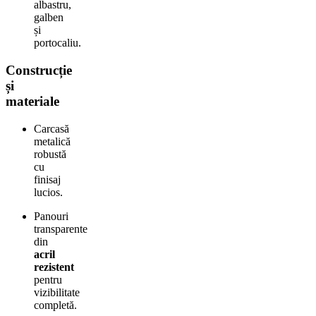
albastru,
galben
și
portocaliu.
Construcție
și
materiale
Carcasă
metalică
robustă
cu
finisaj
lucios.
Panouri
transparente
din
acril
rezistent
pentru
vizibilitate
completă.