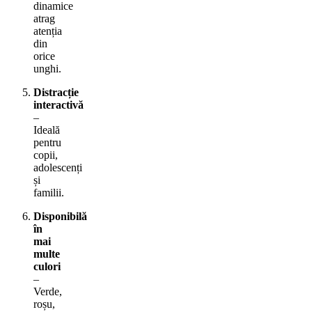
dinamice
atrag
atenția
din
orice
unghi.
Distracție
interactivă
–
Ideală
pentru
copii,
adolescenți
și
familii.
Disponibilă
în
mai
multe
culori
–
Verde,
roșu,