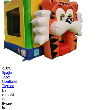
-5.0%
Spațiu
Joacă
Gonflabil
Tigrisor
La
comadã
cu
livrare
în