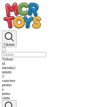
Căutare
Trebuie
să
introduci
minim
3
caractere
pentru
a
putea
cauta