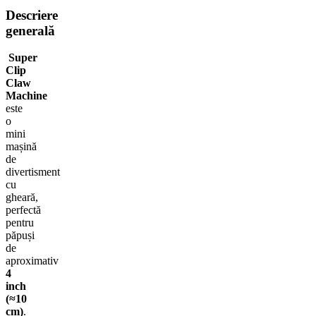
Descriere
generală
Super
Clip
Claw
Machine
este
o
mini
mașină
de
divertisment
cu
gheară,
perfectă
pentru
păpuși
de
aproximativ
4
inch
(≈10
cm)
.