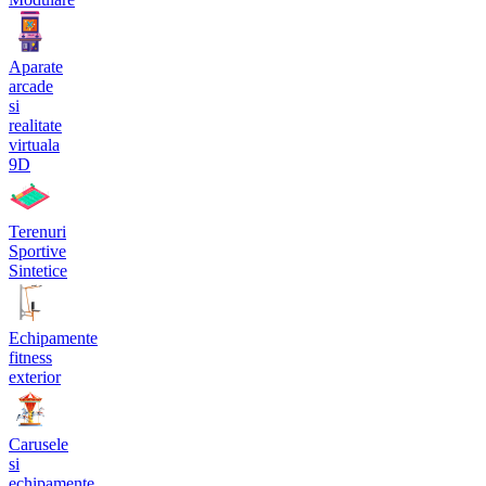
Aparate
arcade
si
realitate
virtuala
9D
Terenuri
Sportive
Sintetice
Echipamente
fitness
exterior
Carusele
si
echipamente