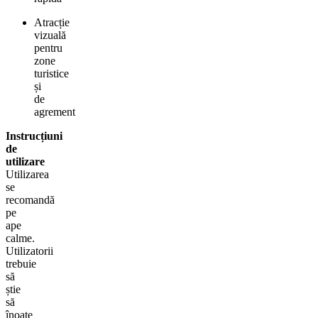
Atracție
vizuală
pentru
zone
turistice
și
de
agrement
Instrucțiuni
de
utilizare
Utilizarea
se
recomandă
pe
ape
calme.
Utilizatorii
trebuie
să
știe
să
înoate