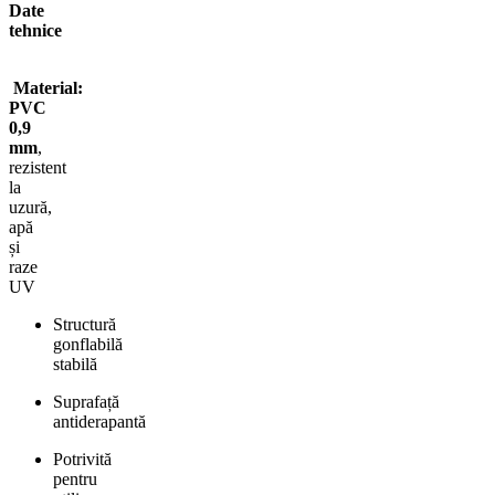
Date
tehnice
Material:
PVC
0,9
mm
,
rezistent
la
uzură,
apă
și
raze
UV
Structură
gonflabilă
stabilă
Suprafață
antiderapantă
Potrivită
pentru