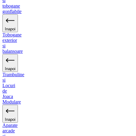
si
tobogane
gonflabile
Inapoi
Tobogane
exterior
si
balansoare
Inapoi
Trambuline
si
Locuri
de
Joaca
Modulare
Inapoi
Aparate
arcade