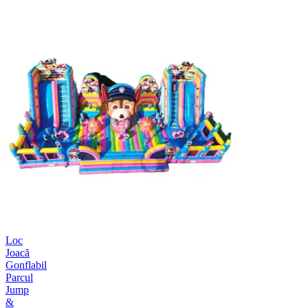
Loc
Joacă
Gonflabil
Parcul
Jump
&