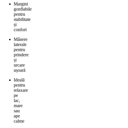
Margini
gonflabile
pentru
stabilitate
și
confort
Mânere
laterale
pentru
prindere
și
urcare
ușoară
Ideală
pentru
relaxare
pe
lac,
mare
sau
ape
calme