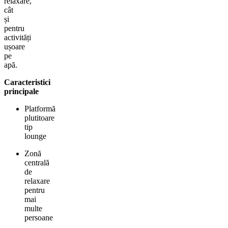
relaxare,
cât
și
pentru
activități
ușoare
pe
apă.
Caracteristici
principale
Platformă
plutitoare
tip
lounge
Zonă
centrală
de
relaxare
pentru
mai
multe
persoane