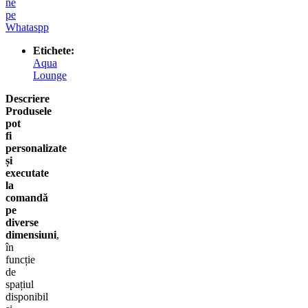
ne
pe
Whataspp
Etichete:
Aqua
Lounge
Descriere
Produsele
pot
fi
personalizate
și
executate
la
comandă
pe
diverse
dimensiuni
,
în
funcție
de
spațiul
disponibil