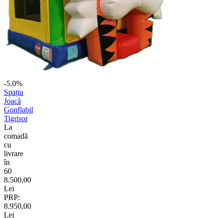
-5.0%
Spațiu
Joacă
Gonflabil
Tigrisor
La
comadã
cu
livrare
în
60
8.500,00
Lei
PRP:
8.950,00
Lei