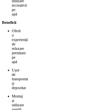
utilizare
recreativă
pe
apă
Beneficii
Oferă
o
experiență
de
relaxare
premium
pe
apă
Ușor
de
transportat
și
depozitat
Montaj
și
utilizare
rapidă