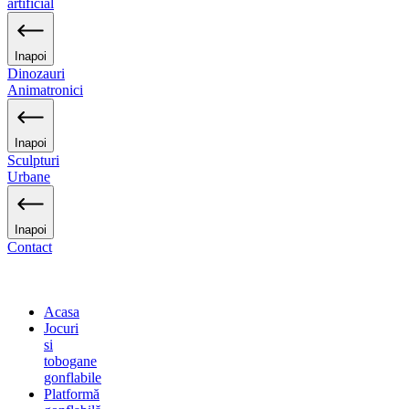
artificial
Inapoi
Dinozauri
Animatronici
Inapoi
Sculpturi
Urbane
Inapoi
Contact
Acasa
Jocuri
si
tobogane
gonflabile
Platformă