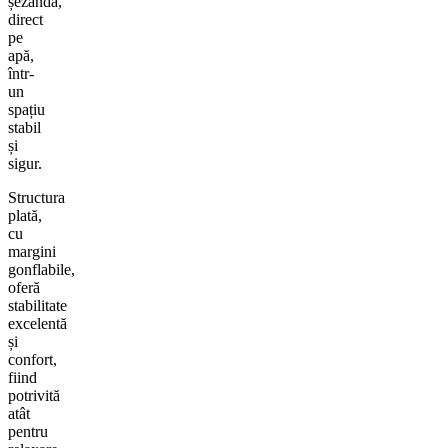
șezândă,
direct
pe
apă,
într-
un
spațiu
stabil
și
sigur.
Structura
plată,
cu
margini
gonflabile,
oferă
stabilitate
excelentă
și
confort,
fiind
potrivită
atât
pentru