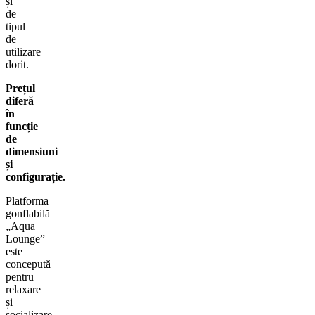
și
de
tipul
de
utilizare
dorit.
Prețul
diferă
în
funcție
de
dimensiuni
și
configurație.
Platforma
gonflabilă
„Aqua
Lounge”
este
concepută
pentru
relaxare
și
socializare