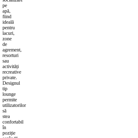
pe
apă,
fiind
ideală
pentru
lacuri,
zone
de
agrement,
resorturi
sau
activități
recreative
private.
Designul
tip
lounge
permite
utilizatorilor
să
stea
confortabil
în
poziție