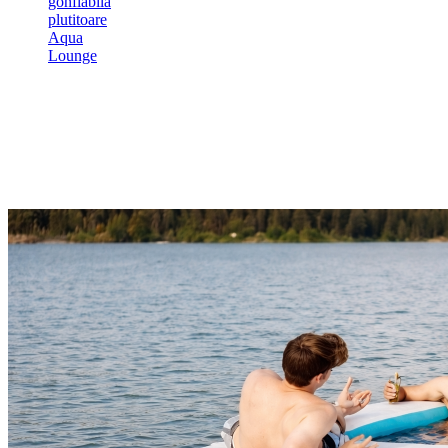
gonflabilă
plutitoare
Aqua
Lounge