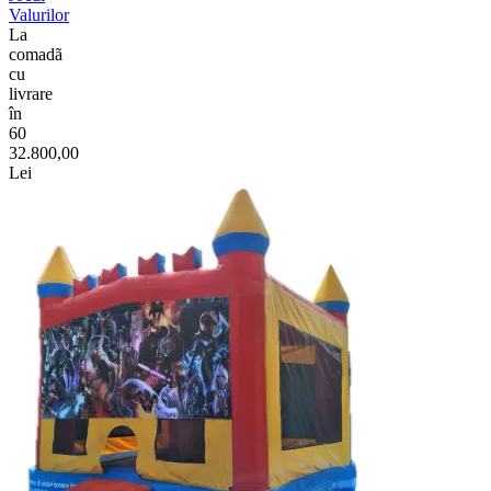
Valurilor
La
comadã
cu
livrare
în
60
32.800,00
Lei