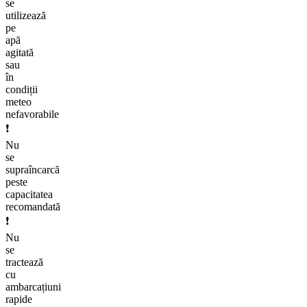
se
utilizează
pe
apă
agitată
sau
în
condiții
meteo
nefavorabile
❗
Nu
se
supraîncarcă
peste
capacitatea
recomandată
❗
Nu
se
tractează
cu
ambarcațiuni
rapide