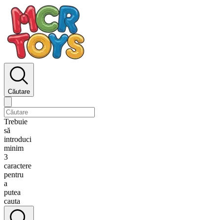
Căutare
Trebuie
să
introduci
minim
3
caractere
pentru
a
putea
cauta