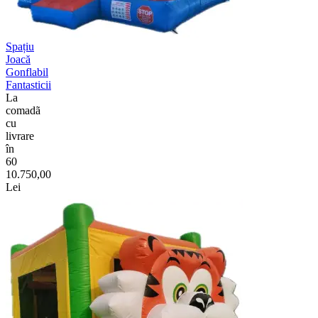
Spațiu
Joacă
Gonflabil
Fantasticii
La
comadã
cu
livrare
în
60
10.750,00
Lei