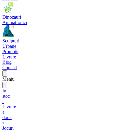
Dinozauri
Animatronici
Sculpturi
Urbane
Promotii
Livrare
Blog
Contact
Meniu
In
stoc
-
Livrare
a
doua
zi
Jocuri