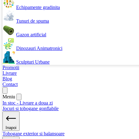
Echipamente gradinita
Tunuri de spuma
Gazon artificial
Dinozauri Animatronici
Sculpturi Urbane
Promotii
Livrare
Blog
Contact
Meniu
In stoc - Livrare a doua zi
Jocuri si tobogane gonflabile
Inapoi
Tobogane exterior si balansoare