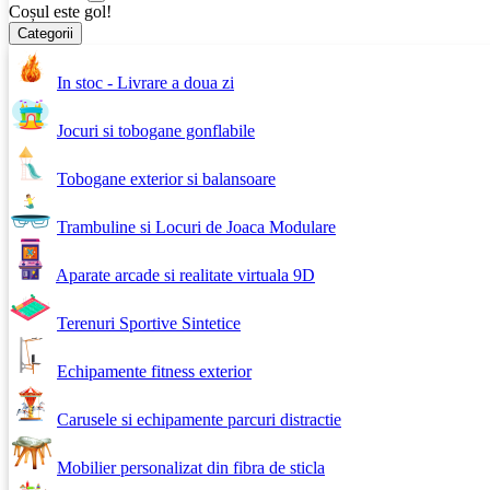
Coșul este gol!
Categorii
In stoc - Livrare a doua zi
Jocuri si tobogane gonflabile
Tobogane exterior si balansoare
Trambuline si Locuri de Joaca Modulare
Aparate arcade si realitate virtuala 9D
Terenuri Sportive Sintetice
Echipamente fitness exterior
Carusele si echipamente parcuri distractie
Mobilier personalizat din fibra de sticla