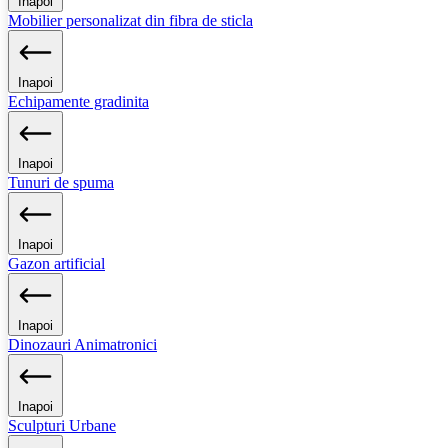
Inapoi
Mobilier personalizat din fibra de sticla
Inapoi
Echipamente gradinita
Inapoi
Tunuri de spuma
Inapoi
Gazon artificial
Inapoi
Dinozauri Animatronici
Inapoi
Sculpturi Urbane