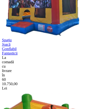
Spațiu
Joacă
Gonflabil
Fantasticii
La
comadã
cu
livrare
în
60
10.750,00
Lei