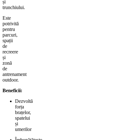
și
trunchiului.
Este
potrivită
pentru
parcuri,
spații
de
recreere
și
zonă
de
antrenament
outdoor.
Beneficii:
Dezvoltă
forța
brațelor,
spatelui
și
umerilor
Îmbunătățește