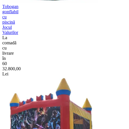
Tobogan
gonflabil
cu
piscină
Jocul
Valurilor
La
comadã
cu
livrare
în
60
32.800,00
Lei