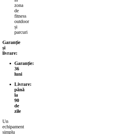
zona
de
fitness
outdoor
și
parcuri
Garanție
și
livrare:
Garanție:
36
luni
Livrare:
până
la
90
de
zile
Un
echipament
simplu