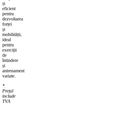
și
eficient
pentru
dezvoltarea
forței
și
mobilității,
ideal
pentru
exerciții
de
întindere
și
antrenament
variate.
*
Prețul
include
TVA