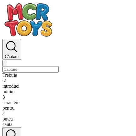
Căutare
Trebuie
să
introduci
minim
3
caractere
pentru
a
putea
cauta