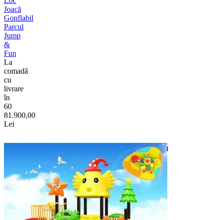
Loc
Joacă
Gonflabil
Parcul
Jump
&
Fun
La
comadã
cu
livrare
în
60
81.900,00
Lei