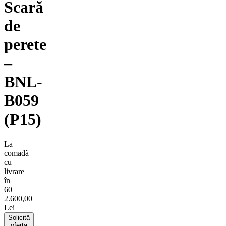
Scară
de
perete
–
BNL-
B059
(P15)
La
comadã
cu
livrare
în
60
2.600,00
Lei
Solicită
oferta