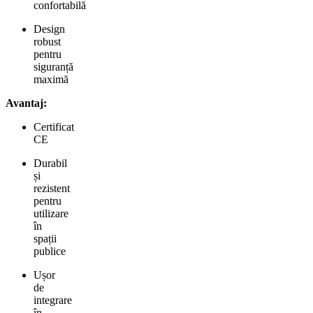
confortabilă
Design
robust
pentru
siguranță
maximă
Avantaj:
Certificat
CE
Durabil
și
rezistent
pentru
utilizare
în
spații
publice
Ușor
de
integrare
în