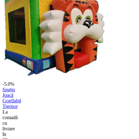
-5.0%
Spațiu
Joacă
Gonflabil
Tigrisor
La
comadã
cu
livrare
în