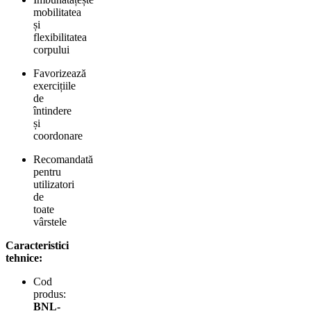
mobilitatea
și
flexibilitatea
corpului
Favorizează
exercițiile
de
întindere
și
coordonare
Recomandată
pentru
utilizatori
de
toate
vârstele
Caracteristici
tehnice:
Cod
produs:
BNL-