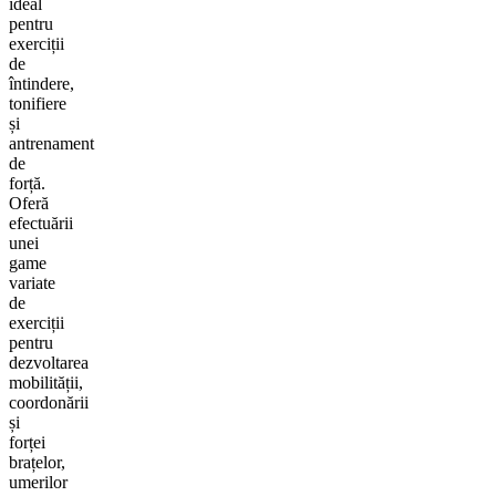
ideal
pentru
exerciții
de
întindere,
tonifiere
și
antrenament
de
forță.
Oferă
efectuării
unei
game
variate
de
exerciții
pentru
dezvoltarea
mobilității,
coordonării
și
forței
brațelor,
umerilor