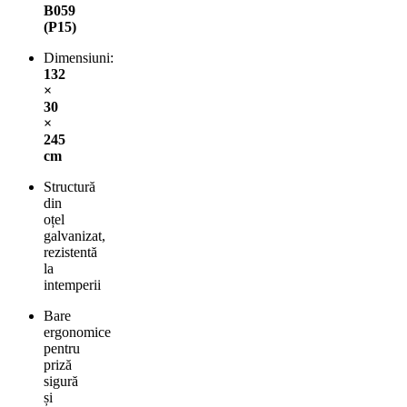
B059
(P15)
Dimensiuni:
132
×
30
×
245
cm
Structură
din
oțel
galvanizat,
rezistentă
la
intemperii
Bare
ergonomice
pentru
priză
sigură
și