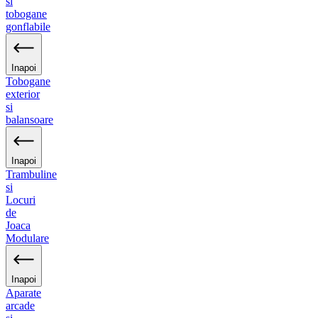
si
tobogane
gonflabile
Inapoi
Tobogane
exterior
si
balansoare
Inapoi
Trambuline
si
Locuri
de
Joaca
Modulare
Inapoi
Aparate
arcade