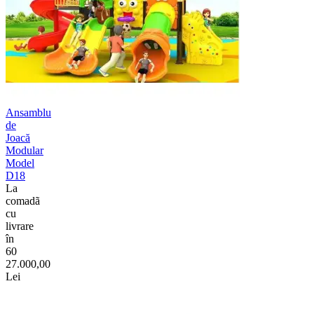
Ansamblu
de
Joacă
Modular
Model
D18
La
comadã
cu
livrare
în
60
27.000,00
Lei