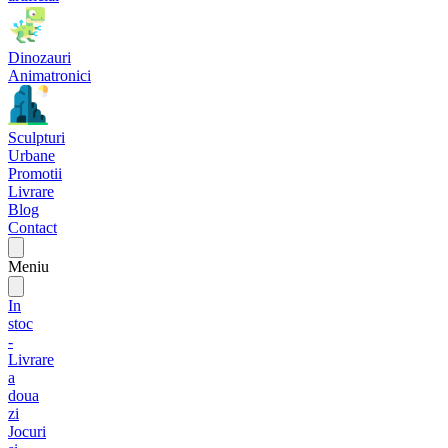
Dinozauri
Animatronici
Sculpturi
Urbane
Promotii
Livrare
Blog
Contact
Meniu
In
stoc
-
Livrare
a
doua
zi
Jocuri