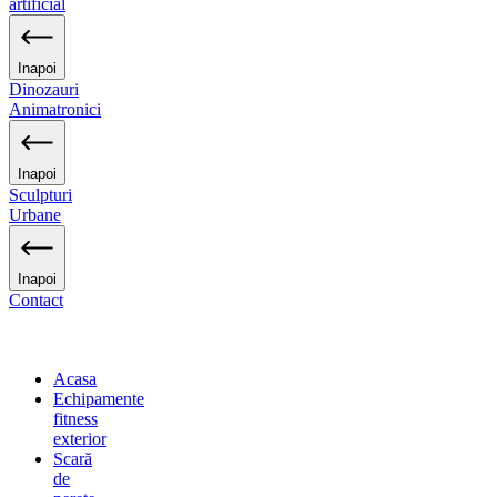
artificial
Inapoi
Dinozauri
Animatronici
Inapoi
Sculpturi
Urbane
Inapoi
Contact
Acasa
Echipamente
fitness
exterior
Scară
de