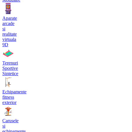
Aparate
arcade
si
realitate
virtuala
9D
Terenuri
Sportive
Sintetice
Echipamente
fitness
exterior
Carusele
si
echipamente