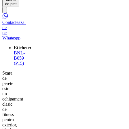
de pret
Contacteaza-
ne
pe
Whataspp
Etichete:
BNL-
B059
(P15)
Scara
de
perete
este
un
echipament
clasic
de
fitness
pentru
exterior,