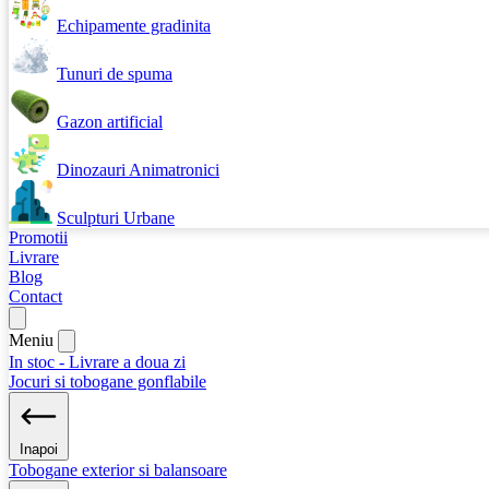
Echipamente gradinita
Tunuri de spuma
Gazon artificial
Dinozauri Animatronici
Sculpturi Urbane
Promotii
Livrare
Blog
Contact
Meniu
In stoc - Livrare a doua zi
Jocuri si tobogane gonflabile
Inapoi
Tobogane exterior si balansoare