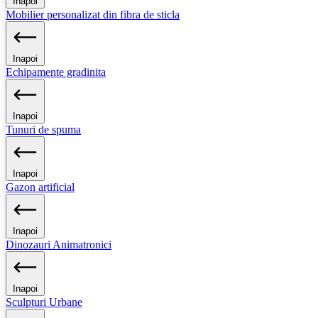
Inapoi
Mobilier personalizat din fibra de sticla
Inapoi
Echipamente gradinita
Inapoi
Tunuri de spuma
Inapoi
Gazon artificial
Inapoi
Dinozauri Animatronici
Inapoi
Sculpturi Urbane