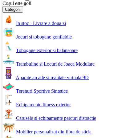
Coșul este gol!
Categorii
In stoc - Livrare a doua zi
Jocuri si tobogane gonflabile
Tobogane exterior si balansoare
Trambuline si Locuri de Joaca Modulare
Aparate arcade si realitate virtuala 9D
Terenuri Sportive Sintetice
Echipamente fitness exterior
Carusele si echipamente parcuri distractie
Mobilier personalizat din fibra de sticla