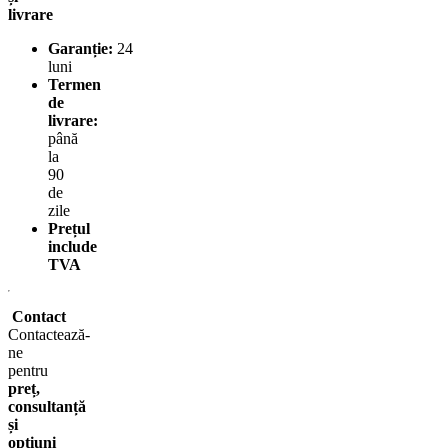
livrare
Garanție:
24
luni
Termen
de
livrare:
până
la
90
de
zile
Prețul
include
TVA
Contact
Contactează-
ne
pentru
preț,
consultanță
și
opțiuni