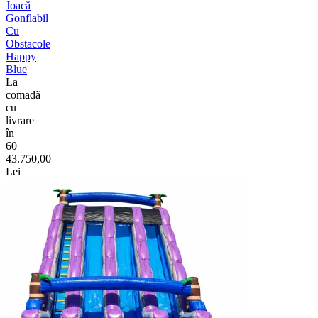
Joacă
Gonflabil
Cu
Obstacole
Happy
Blue
La
comadã
cu
livrare
în
60
43.750,00
Lei