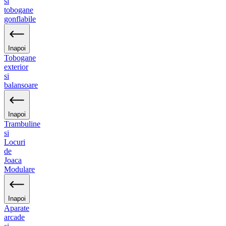
si
tobogane
gonflabile
Inapoi
Tobogane
exterior
si
balansoare
Inapoi
Trambuline
si
Locuri
de
Joaca
Modulare
Inapoi
Aparate
arcade