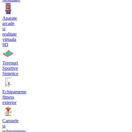
Aparate
arcade
si
realitate
virtuala
9D
Terenuri
Sportive
Sintetice
Echipamente
fitness
exterior
Carusele
si
echipamente