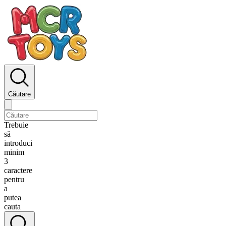
Căutare
Trebuie
să
introduci
minim
3
caractere
pentru
a
putea
cauta