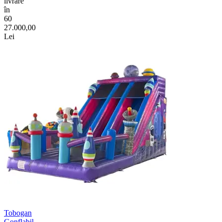
livrare
în
60
27.000,00
Lei
Tobogan
Gonflabil