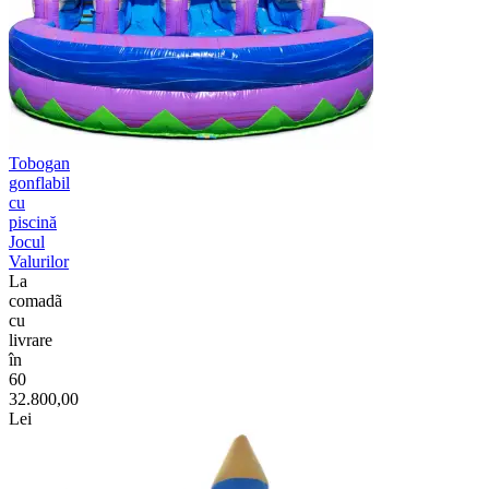
Tobogan
gonflabil
cu
piscină
Jocul
Valurilor
La
comadã
cu
livrare
în
60
32.800,00
Lei