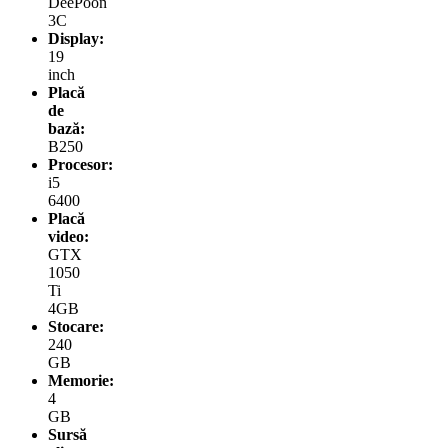
DeePoon
3C
Display:
19
inch
Placă
de
bază:
B250
Procesor:
i5
6400
Placă
video:
GTX
1050
Ti
4GB
Stocare:
240
GB
Memorie:
4
GB
Sursă