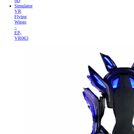
9D
Simulator
VR
Flying
Wings
–
EP-
VR063