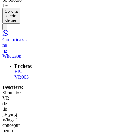
Lei
Solicită
oferta
de pret
Contacteaza-
ne
pe
Whataspp
Etichete:
EP-
VR063
Descriere:
Simulator
VR
de
tip
„Flying
Wings”,
conceput
pentru