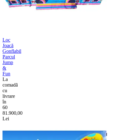
Loc
Joacă
Gonflabil
Parcul
Jump
&
Fun
La
comadã
cu
livrare
în
60
81.900,00
Lei