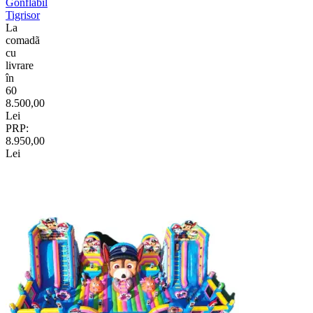
Gonflabil
Tigrisor
La
comadã
cu
livrare
în
60
8.500,00
Lei
PRP:
8.950,00
Lei