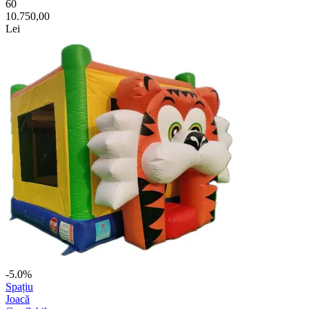
60
10.750,00
Lei
-5.0%
Spațiu
Joacă