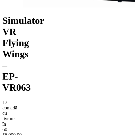
Simulator
VR
Flying
Wings
–
EP-
VR063
La
comadã
cu
livrare
în
60
56.900,00