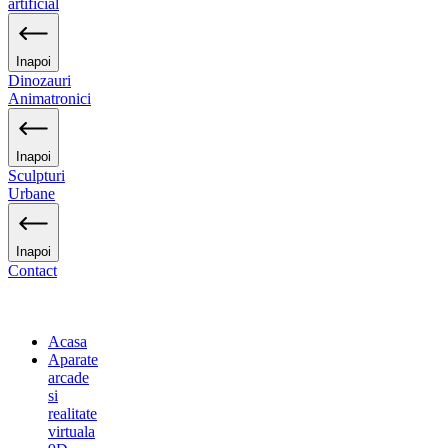
artificial
Inapoi
Dinozauri
Animatronici
Inapoi
Sculpturi
Urbane
Inapoi
Contact
Acasa
Aparate
arcade
si
realitate
virtuala