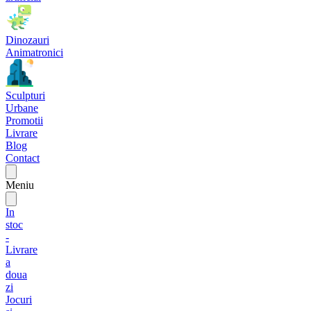
Dinozauri
Animatronici
Sculpturi
Urbane
Promotii
Livrare
Blog
Contact
Meniu
In
stoc
-
Livrare
a
doua
zi
Jocuri