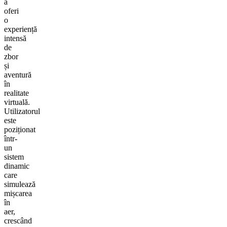
a
oferi
o
experiență
intensă
de
zbor
și
aventură
în
realitate
virtuală.
Utilizatorul
este
poziționat
într-
un
sistem
dinamic
care
simulează
mișcarea
în
aer,
crescând