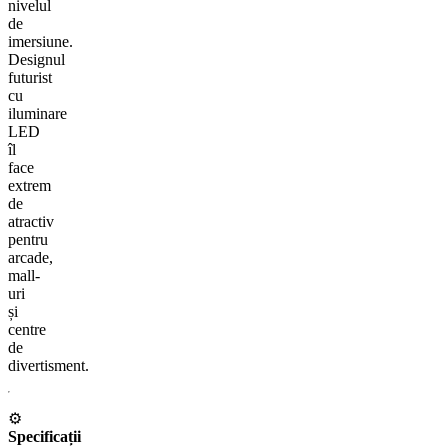
nivelul
de
imersiune.
Designul
futurist
cu
iluminare
LED
îl
face
extrem
de
atractiv
pentru
arcade,
mall-
uri
și
centre
de
divertisment.
⚙️
Specificații