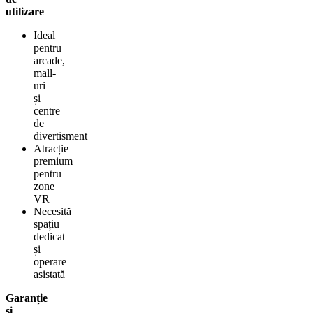
utilizare
Ideal
pentru
arcade,
mall-
uri
și
centre
de
divertisment
Atracție
premium
pentru
zone
VR
Necesită
spațiu
dedicat
și
operare
asistată
Garanție
și