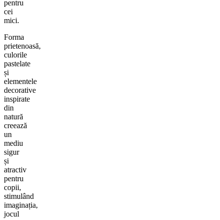
pentru
cei
mici.
Forma
prietenoasă,
culorile
pastelate
și
elementele
decorative
inspirate
din
natură
creează
un
mediu
sigur
și
atractiv
pentru
copii,
stimulând
imaginația,
jocul