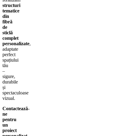
structuri
tematice
din
fibră
de
sticlă
complet
personalizate
,
adaptate
perfect
spațiului
tău
–
sigure,
durabile
și
spectaculoase
vizual.
Contactează-
ne
pentru
un
proiect
personalizat