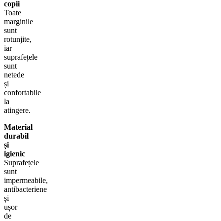
copii
Toate
marginile
sunt
rotunjite,
iar
suprafețele
sunt
netede
și
confortabile
la
atingere.
Material
durabil
și
igienic
Suprafețele
sunt
impermeabile,
antibacteriene
și
ușor
de