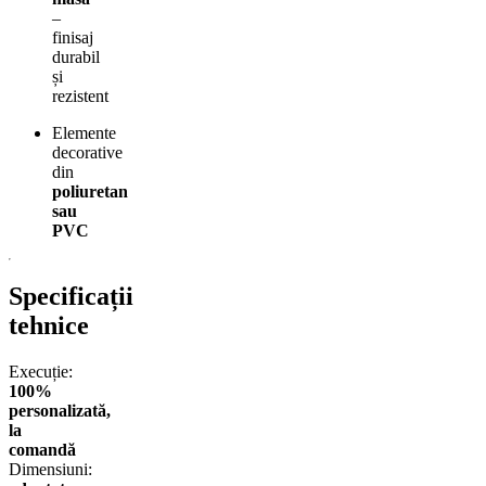
–
finisaj
durabil
și
rezistent
Elemente
decorative
din
poliuretan
sau
PVC
Specificații
tehnice
Execuție:
100%
personalizată,
la
comandă
Dimensiuni: