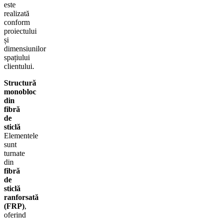
este
realizată
conform
proiectului
și
dimensiunilor
spațiului
clientului.
Structură
monobloc
din
fibră
de
sticlă
Elementele
sunt
turnate
din
fibră
de
sticlă
ranforsată
(FRP)
,
oferind