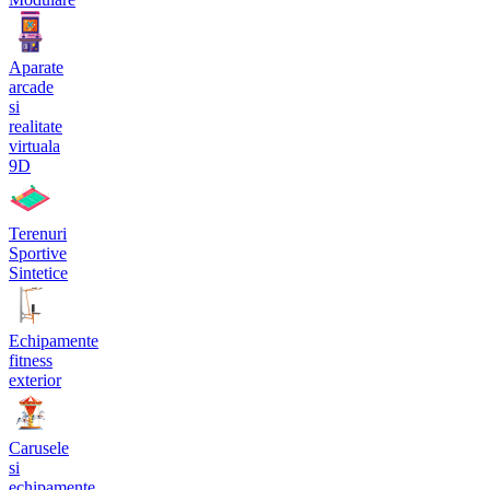
Aparate
arcade
si
realitate
virtuala
9D
Terenuri
Sportive
Sintetice
Echipamente
fitness
exterior
Carusele
si
echipamente