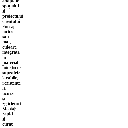
adaptate
spațiului
și
proiectului
clientului
Finisaj:
lucios
sau
mat,
culoare
integrată
în
material
Întreținere:
suprafețe
lavabile,
rezistente
la
uzură
și
zgârieturi
Montaj:
rapid
și
curat