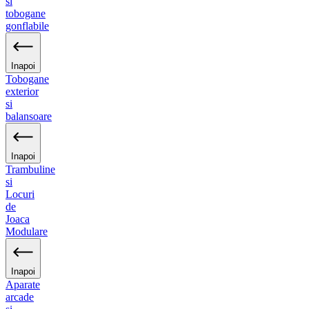
si
tobogane
gonflabile
Inapoi
Tobogane
exterior
si
balansoare
Inapoi
Trambuline
si
Locuri
de
Joaca
Modulare
Inapoi
Aparate
arcade