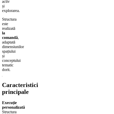
activ
și
explorarea.
Structura
este
realizată
la
comandă
,
adaptată
dimensiunilor
spațiului
și
conceptului
tematic
dorit.
Caracteristici
principale
Execuție
personalizată
Structura