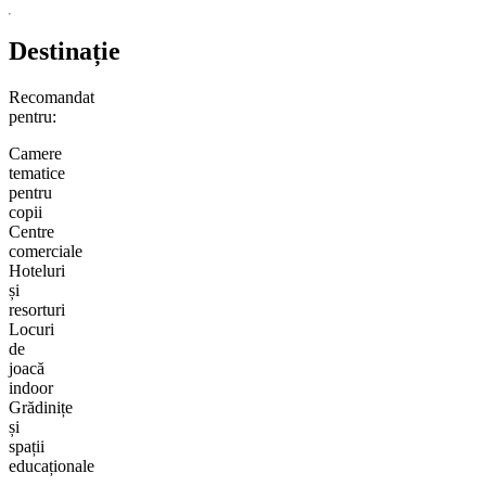
Destinație
Recomandat
pentru:
Camere
tematice
pentru
copii
Centre
comerciale
Hoteluri
și
resorturi
Locuri
de
joacă
indoor
Grădinițe
și
spații
educaționale