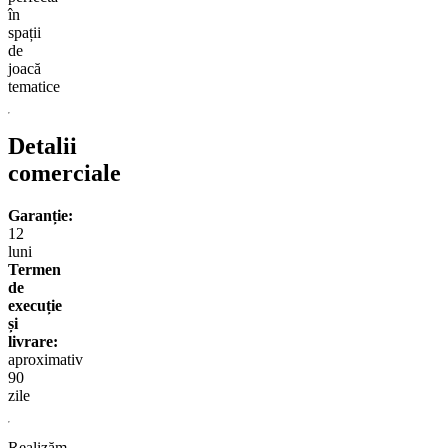
în
spații
de
joacă
tematice
Detalii
comerciale
Garanție:
12
luni
Termen
de
execuție
și
livrare:
aproximativ
90
zile
Realizăm