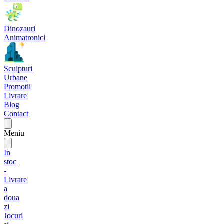
Dinozauri
Animatronici
Sculpturi
Urbane
Promotii
Livrare
Blog
Contact
Meniu
In
stoc
-
Livrare
a
doua
zi
Jocuri