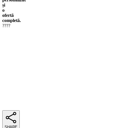
și
o
ofertă
completă.
????
SHARE