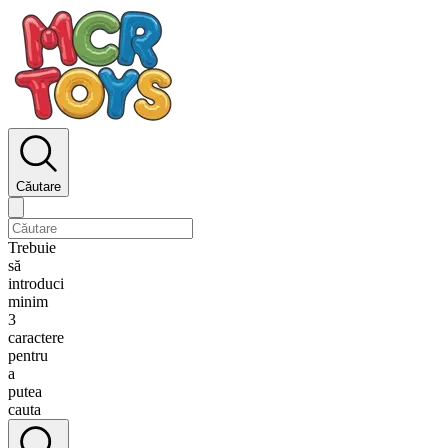
Căutare
Trebuie
să
introduci
minim
3
caractere
pentru
a
putea
cauta