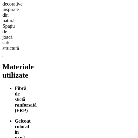
decorative
inspirate
din
natură
Spațiu
de
joacă
sub
structură
Materiale
utilizate
Fibră
de
sticlă
ranforsată
(FRP)
Gelcoat
colorat
în
masă