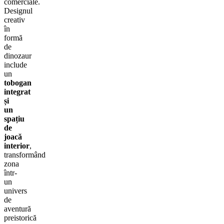
comerciale.
Designul
creativ
în
formă
de
dinozaur
include
un
tobogan
integrat
și
un
spațiu
de
joacă
interior
,
transformând
zona
într-
un
univers
de
aventură
preistorică