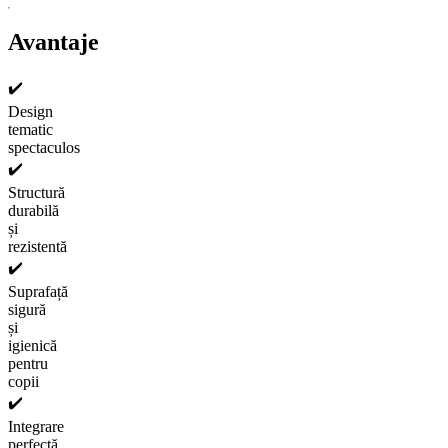
Avantaje
✔️
Design
tematic
spectaculos
✔️
Structură
durabilă
și
rezistentă
✔️
Suprafață
sigură
și
igienică
pentru
copii
✔️
Integrare
perfectă