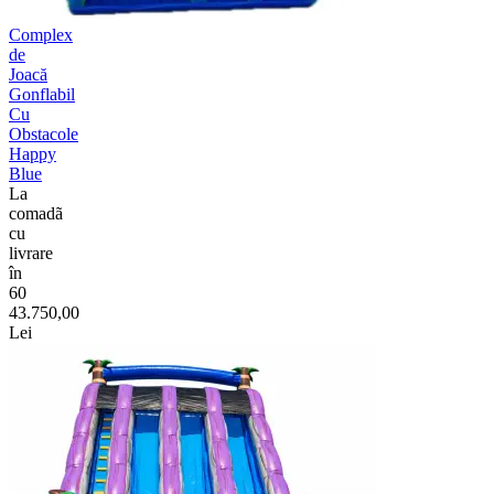
Complex
de
Joacă
Gonflabil
Cu
Obstacole
Happy
Blue
La
comadã
cu
livrare
în
60
43.750,00
Lei