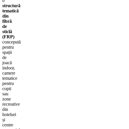
o
structură
tematică
din
fibră
de
sticlă
(FRP)
concepută
pentru
spații
de
joacă
indoor,
camere
tematice
pentru
copii
sau
zone
recreative
din
hoteluri
și
centre