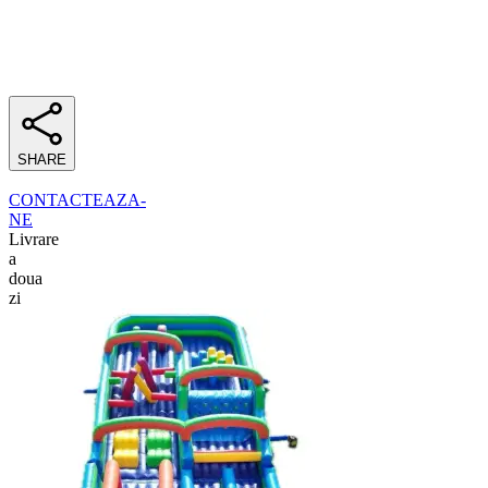
SHARE
CONTACTEAZA-
NE
Livrare
a
doua
zi