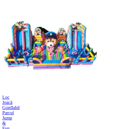
Loc
Joacă
Gonflabil
Parcul
Jump
&
Fun