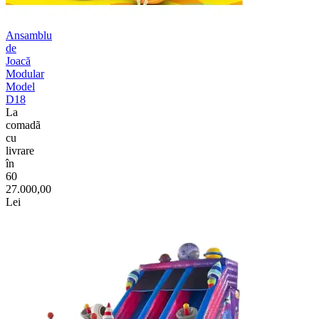
Ansamblu
de
Joacă
Modular
Model
D18
La
comadã
cu
livrare
în
60
27.000,00
Lei