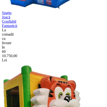
Spațiu
Joacă
Gonflabil
Fantasticii
La
comadã
cu
livrare
în
60
10.750,00
Lei