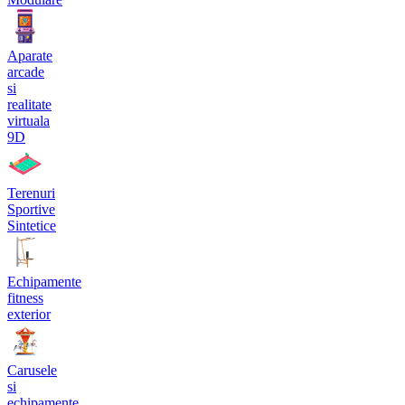
Aparate
arcade
si
realitate
virtuala
9D
Terenuri
Sportive
Sintetice
Echipamente
fitness
exterior
Carusele
si
echipamente