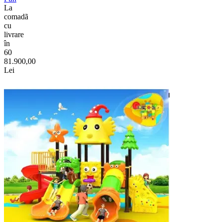
La
comadã
cu
livrare
în
60
81.900,00
Lei