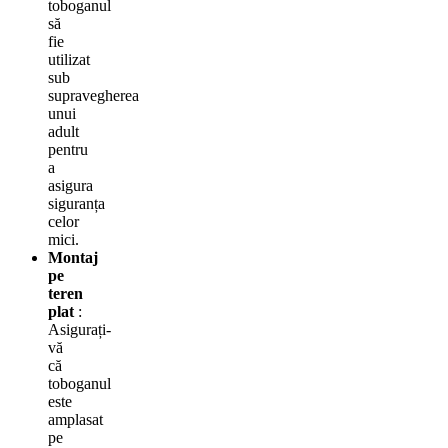
toboganul
să
fie
utilizat
sub
supravegherea
unui
adult
pentru
a
asigura
siguranța
celor
mici.
Montaj
pe
teren
plat
:
Asigurați-
vă
că
toboganul
este
amplasat
pe