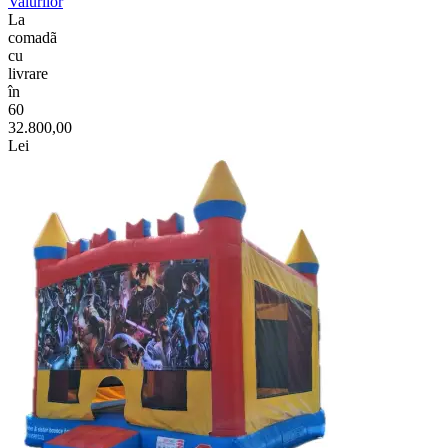
Valurilor
La
comadã
cu
livrare
în
60
32.800,00
Lei