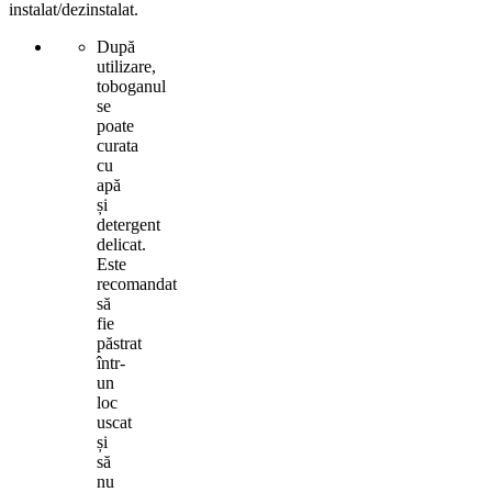
instalat/dezinstalat.
După
utilizare,
toboganul
se
poate
curata
cu
apă
și
detergent
delicat.
Este
recomandat
să
fie
păstrat
într-
un
loc
uscat
și
să
nu