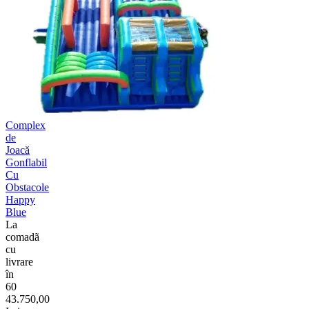
Complex
de
Joacă
Gonflabil
Cu
Obstacole
Happy
Blue
La
comadã
cu
livrare
în
60
43.750,00