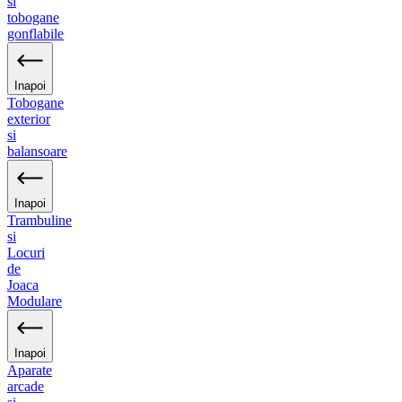
si
tobogane
gonflabile
Inapoi
Tobogane
exterior
si
balansoare
Inapoi
Trambuline
si
Locuri
de
Joaca
Modulare
Inapoi
Aparate
arcade