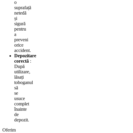
o
suprafață
netedă
și
sigură
pentru
a
preveni
orice
accident.
Depozitare
corectă
:
După
utilizare,
lăsați
toboganul
să
se
usuce
complet
înainte
de
depozit.
Oferim