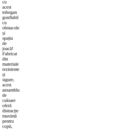
cu
acest
tobogan
gonflabil
cu
obstacole
și
spațiu
de
joacă!
Fabricat
din
materiale
rezistente
și
sigure,
acest
ansamblu
de
culoare
oferă
distracție
maximă
pentru
copii,