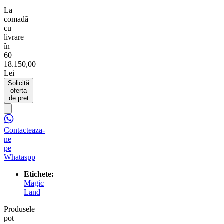
La
comadã
cu
livrare
în
60
18.150,00
Lei
Solicită
oferta
de pret
Contacteaza-
ne
pe
Whataspp
Etichete:
Magic
Land
Produsele
pot