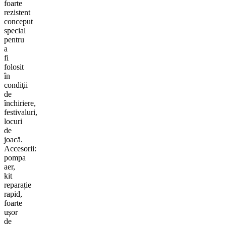
foarte
rezistent
conceput
special
pentru
a
fi
folosit
în
condiţii
de
închiriere,
festivaluri,
locuri
de
joacă.
Accesorii:
pompa
aer,
kit
reparație
rapid,
foarte
ușor
de