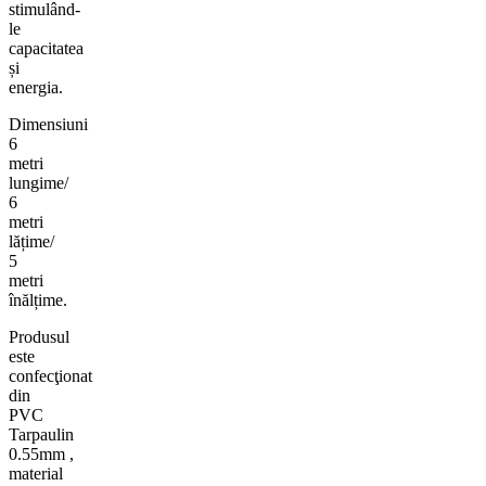
stimulând-
le
capacitatea
și
energia.
Dimensiuni
6
metri
lungime/
6
metri
lățime/
5
metri
înălțime.
Produsul
este
confecţionat
din
PVC
Tarpaulin
0.55mm
,
material