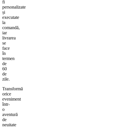
fi
personalizate
și
executate
la
comandă,
iar
livrarea
se
face
în
termen
de
60
de
zile.
Transformă
orice
eveniment
într-
o
aventură
de
neuitate