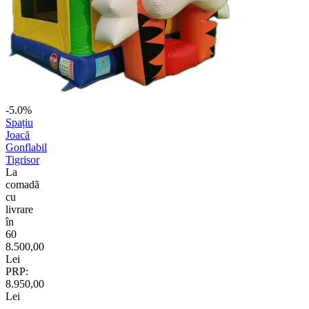
-5.0%
Spațiu
Joacă
Gonflabil
Tigrisor
La
comadã
cu
livrare
în
60
8.500,00
Lei
PRP:
8.950,00
Lei