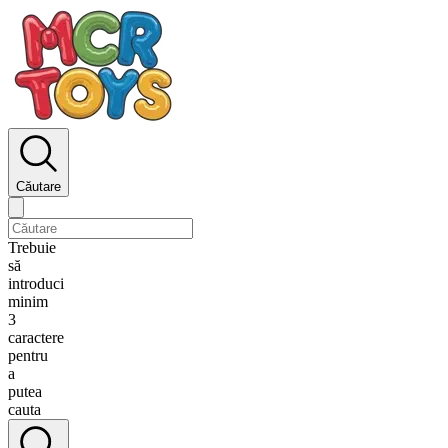
Căutare
Trebuie
să
introduci
minim
3
caractere
pentru
a
putea
cauta