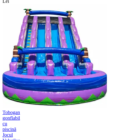
Lei
Tobogan
gonflabil
cu
piscină
Jocul