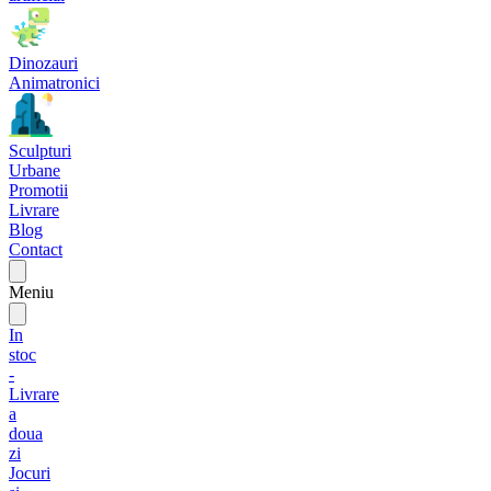
Dinozauri
Animatronici
Sculpturi
Urbane
Promotii
Livrare
Blog
Contact
Meniu
In
stoc
-
Livrare
a
doua
zi
Jocuri