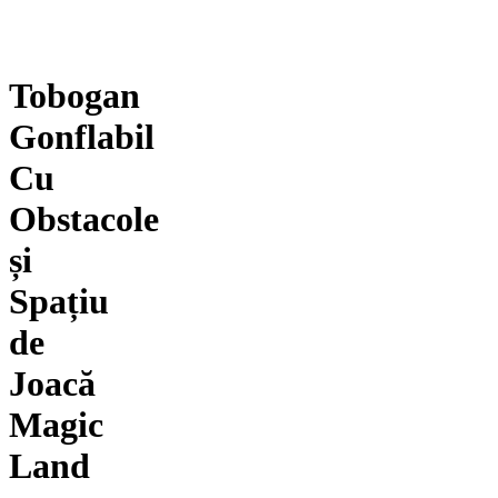
Tobogan
Gonflabil
Cu
Obstacole
și
Spațiu
de
Joacă
Magic
Land