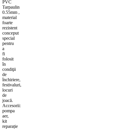
PVC
Tarpaulin
0.55mm
,
material
foarte
rezistent
conceput
special
pentru
a
fi
folosit
în
condiţii
de
închiriere,
festivaluri,
locuri
de
joacă.
Accesorii:
pompa
aer,
kit
reparație