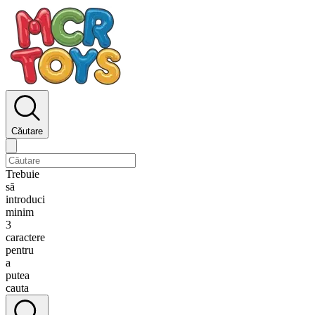
Căutare
Trebuie
să
introduci
minim
3
caractere
pentru
a
putea
cauta