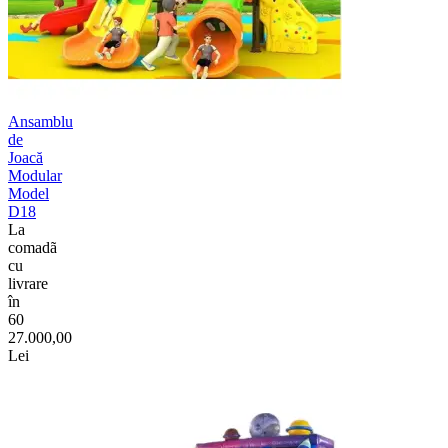
Ansamblu
de
Joacă
Modular
Model
D18
La
comadã
cu
livrare
în
60
27.000,00
Lei