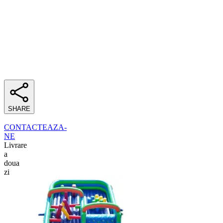
SHARE
CONTACTEAZA-
NE
Livrare
a
doua
zi