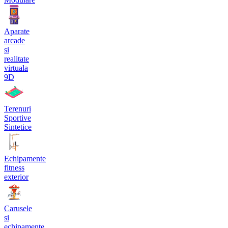
Aparate
arcade
si
realitate
virtuala
9D
Terenuri
Sportive
Sintetice
Echipamente
fitness
exterior
Carusele
si
echipamente