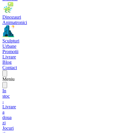
Dinozauri
Animatronici
Sculpturi
Urbane
Promotii
Livrare
Blog
Contact
Meniu
In
stoc
-
Livrare
a
doua
zi
Jocuri