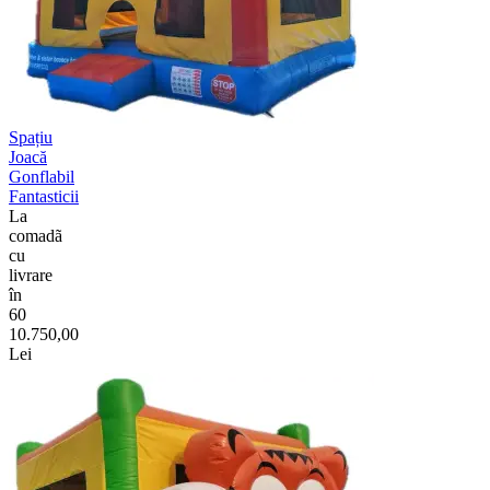
Spațiu
Joacă
Gonflabil
Fantasticii
La
comadã
cu
livrare
în
60
10.750,00
Lei