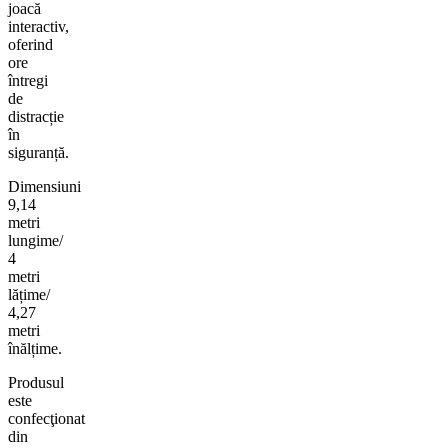
joacă
interactiv,
oferind
ore
întregi
de
distracție
în
siguranță.
Dimensiuni
9,14
metri
lungime/
4
metri
lățime/
4,27
metri
înălțime.
Produsul
este
confecţionat
din