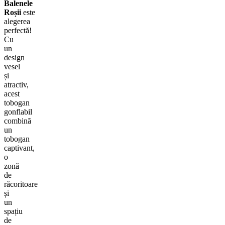
Balenele
Roșii
este
alegerea
perfectă!
Cu
un
design
vesel
și
atractiv,
acest
tobogan
gonflabil
combină
un
tobogan
captivant,
o
zonă
de
răcoritoare
și
un
spațiu
de