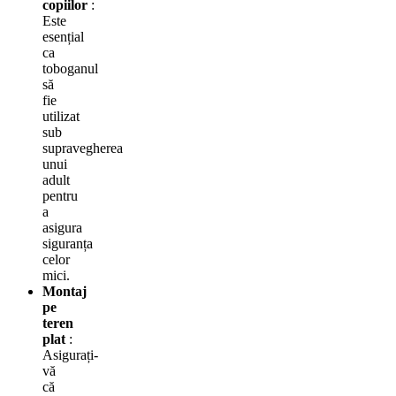
copiilor
:
Este
esențial
ca
toboganul
să
fie
utilizat
sub
supravegherea
unui
adult
pentru
a
asigura
siguranța
celor
mici.
Montaj
pe
teren
plat
:
Asigurați-
vă
că