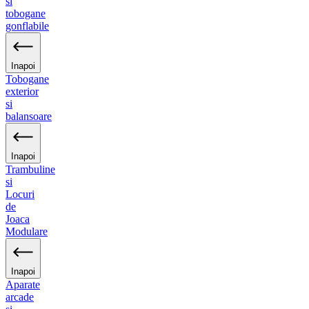
si
tobogane
gonflabile
Inapoi
Tobogane
exterior
si
balansoare
Inapoi
Trambuline
si
Locuri
de
Joaca
Modulare
Inapoi
Aparate
arcade