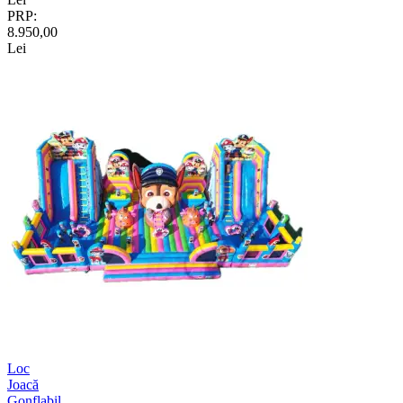
PRP:
8.950,00
Lei
Loc
Joacă
Gonflabil