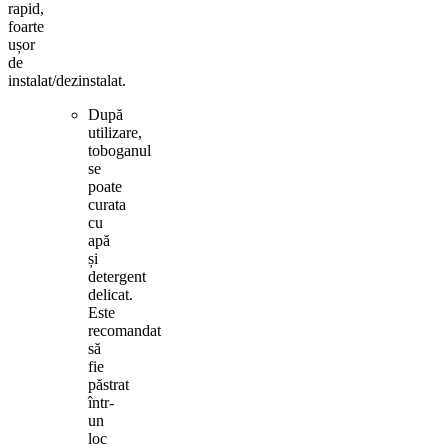
rapid,
foarte
ușor
de
instalat/dezinstalat.
După
utilizare,
toboganul
se
poate
curata
cu
apă
și
detergent
delicat.
Este
recomandat
să
fie
păstrat
într-
un
loc