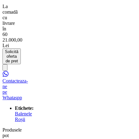
La
comadã
cu
livrare
în
60
21.000,00
Lei
Solicită
oferta
de pret
Contacteaza-
ne
pe
Whataspp
Etichete:
Balenele
Roșii
Produsele
pot