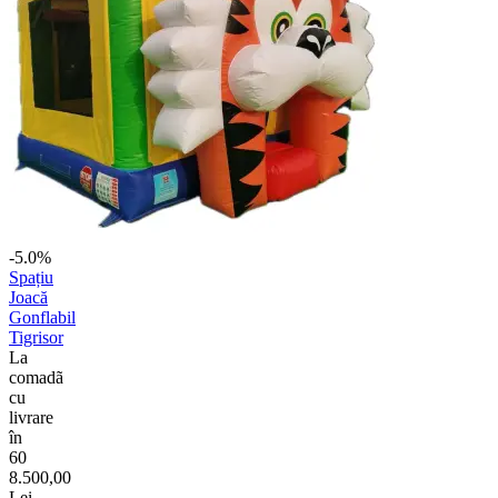
-5.0%
Spațiu
Joacă
Gonflabil
Tigrisor
La
comadã
cu
livrare
în
60
8.500,00
Lei