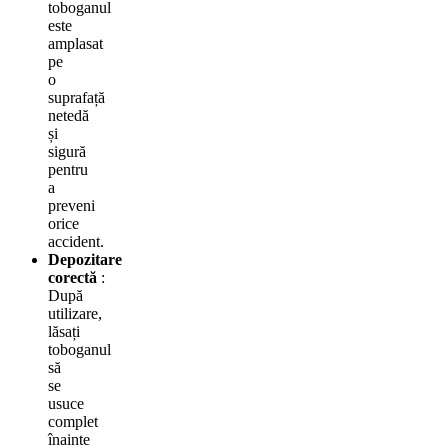
toboganul
este
amplasat
pe
o
suprafață
netedă
și
sigură
pentru
a
preveni
orice
accident.
Depozitare
corectă
:
După
utilizare,
lăsați
toboganul
să
se
usuce
complet
înainte