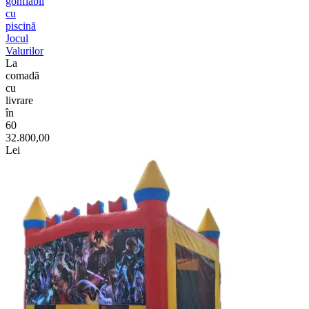
gonflabil
cu
piscină
Jocul
Valurilor
La
comadã
cu
livrare
în
60
32.800,00
Lei