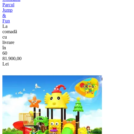
Parcul
Jump
&
Fun
La
comadã
cu
livrare
în
60
81.900,00
Lei