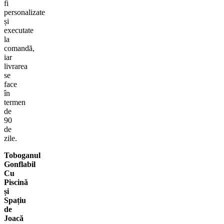
fi
personalizate
și
executate
la
comandă,
iar
livrarea
se
face
în
termen
de
90
de
zile.
Toboganul
Gonflabil
Cu
Piscină
și
Spațiu
de
Joacă