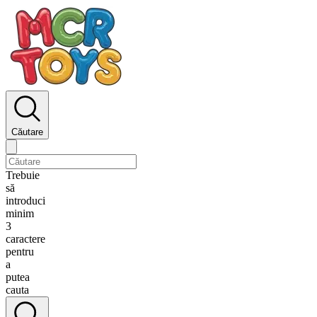
Căutare
Trebuie
să
introduci
minim
3
caractere
pentru
a
putea
cauta