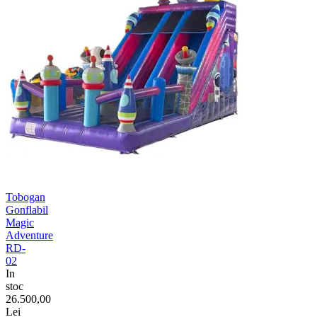
Tobogan
Gonflabil
Magic
Adventure
RD-
02
In
stoc
26.500,00
Lei