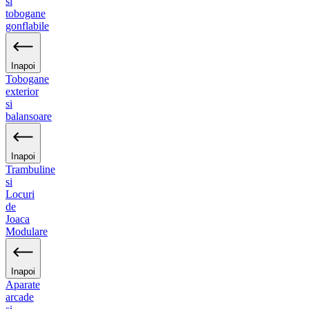
si
tobogane
gonflabile
Inapoi
Tobogane
exterior
si
balansoare
Inapoi
Trambuline
si
Locuri
de
Joaca
Modulare
Inapoi
Aparate
arcade