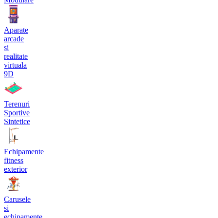
Aparate
arcade
si
realitate
virtuala
9D
Terenuri
Sportive
Sintetice
Echipamente
fitness
exterior
Carusele
si
echipamente