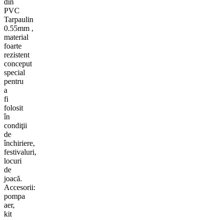
din
PVC
Tarpaulin
0.55mm
,
material
foarte
rezistent
conceput
special
pentru
a
fi
folosit
în
condiţii
de
închiriere,
festivaluri,
locuri
de
joacă.
Accesorii:
pompa
aer,
kit