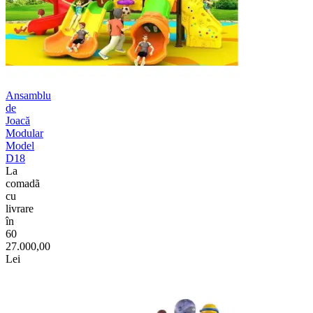
Ansamblu
de
Joacă
Modular
Model
D18
La
comadã
cu
livrare
în
60
27.000,00
Lei