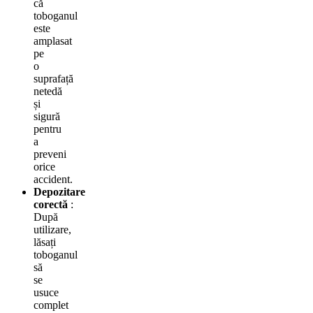
că
toboganul
este
amplasat
pe
o
suprafață
netedă
și
sigură
pentru
a
preveni
orice
accident.
Depozitare
corectă
:
După
utilizare,
lăsați
toboganul
să
se
usuce
complet