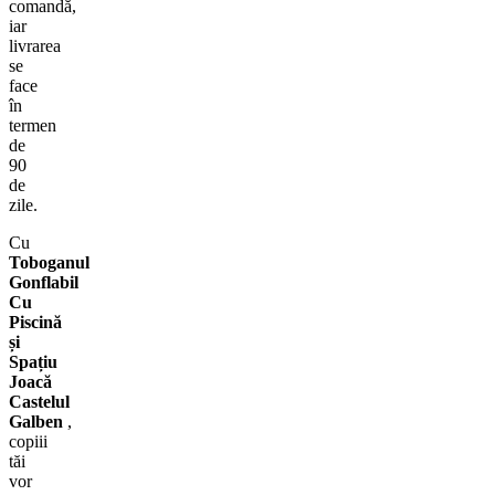
comandă,
iar
livrarea
se
face
în
termen
de
90
de
zile.
Cu
Toboganul
Gonflabil
Cu
Piscină
și
Spațiu
Joacă
Castelul
Galben
,
copiii
tăi
vor