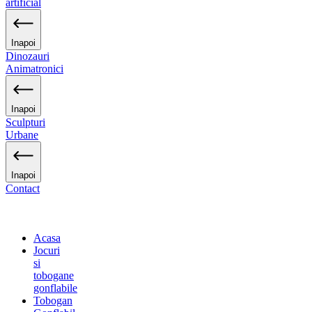
artificial
Inapoi
Dinozauri
Animatronici
Inapoi
Sculpturi
Urbane
Inapoi
Contact
Acasa
Jocuri
si
tobogane
gonflabile
Tobogan