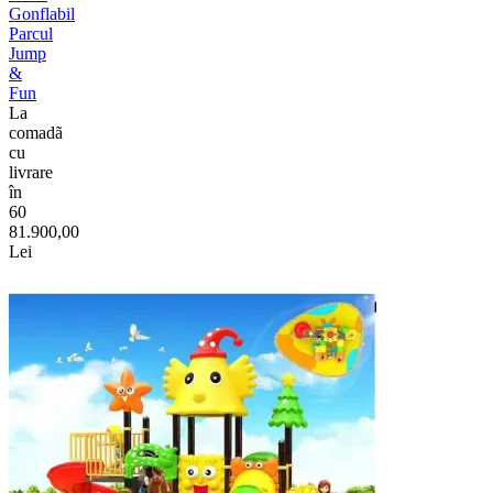
Gonflabil
Parcul
Jump
&
Fun
La
comadã
cu
livrare
în
60
81.900,00
Lei