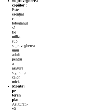
Supravegherea
copiilor
:
Este
esențial
ca
toboganul
să
fie
utilizat
sub
supravegherea
unui
adult
pentru
a
asigura
siguranța
celor
mici.
Montaj
pe
teren
plat
:
Asigurați-
vă