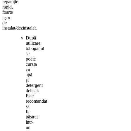
reparație
rapid,
foarte
ușor
de
instalat/dezinstalat.
După
utilizare,
toboganul
se
poate
curata
cu
apă
și
detergent
delicat.
Este
recomandat
să
fie
păstrat
într-
un