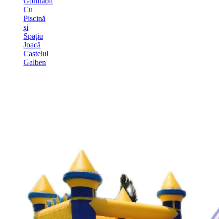
Gonflabil
Cu
Piscină
și
Spațiu
Joacă
Castelul
Galben