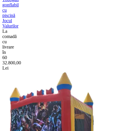
gonflabil
cu
piscină
Jocul
Valurilor
La
comadã
cu
livrare
în
60
32.800,00
Lei