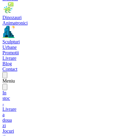
Dinozauri
Animatronici
Sculpturi
Urbane
Promotii
Livrare
Blog
Contact
Meniu
In
stoc
-
Livrare
a
doua
zi
Jocuri