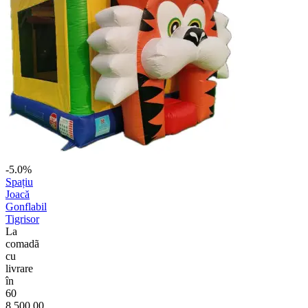
-5.0%
Spațiu
Joacă
Gonflabil
Tigrisor
La
comadã
cu
livrare
în
60
8.500,00