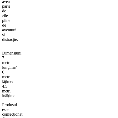
avea
parte
de
zile
pline
de
aventură
și
distracție.
Dimensiuni
7
metri
lungime/
6
metri
lățime/
4.5
metri
înălțime.
Produsul
este
confecţionat