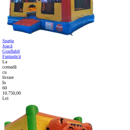
Spațiu
Joacă
Gonflabil
Fantasticii
La
comadã
cu
livrare
în
60
10.750,00
Lei