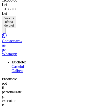
19.000,00
Lei
19.350,00
Lei
Solicită
oferta
de pret
Contacteaza-
ne
pe
Whataspp
Etichete:
Castelul
Galben
Produsele
pot
fi
personalizate
și
executate
la