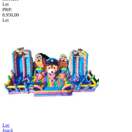
Lei
PRP:
8.950,00
Lei
Loc
Joacă