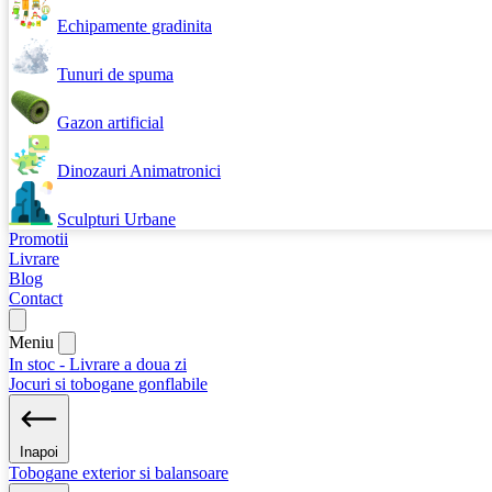
Echipamente gradinita
Tunuri de spuma
Gazon artificial
Dinozauri Animatronici
Sculpturi Urbane
Promotii
Livrare
Blog
Contact
Meniu
In stoc - Livrare a doua zi
Jocuri si tobogane gonflabile
Inapoi
Tobogane exterior si balansoare