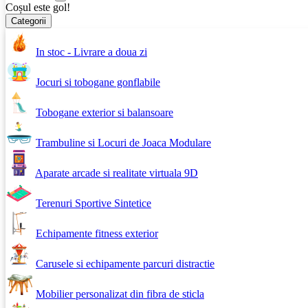
Coșul este gol!
Categorii
In stoc - Livrare a doua zi
Jocuri si tobogane gonflabile
Tobogane exterior si balansoare
Trambuline si Locuri de Joaca Modulare
Aparate arcade si realitate virtuala 9D
Terenuri Sportive Sintetice
Echipamente fitness exterior
Carusele si echipamente parcuri distractie
Mobilier personalizat din fibra de sticla