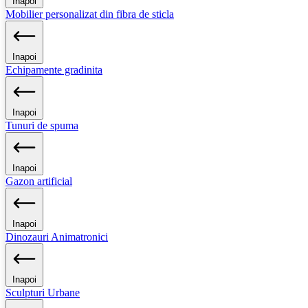
Inapoi
Mobilier personalizat din fibra de sticla
Inapoi
Echipamente gradinita
Inapoi
Tunuri de spuma
Inapoi
Gazon artificial
Inapoi
Dinozauri Animatronici
Inapoi
Sculpturi Urbane