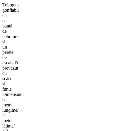
Tobogan
gonflabil
cu
o
pantă
de
coborare
și
un
perete
de
escaladă
prevăzut
cu
scări
și
funie
Dimensiuni
6
metri
lungime/
4
metri
lățime/