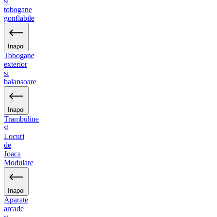
si
tobogane
gonflabile
Inapoi
Tobogane
exterior
si
balansoare
Inapoi
Trambuline
si
Locuri
de
Joaca
Modulare
Inapoi
Aparate
arcade