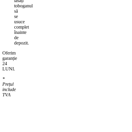
lăsați
toboganul
să
se
usuce
complet
înainte
de
depozit.
Oferim
garanție
24
LUNI.
*
Prețul
include
TVA