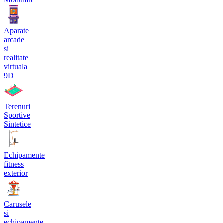
Aparate
arcade
si
realitate
virtuala
9D
Terenuri
Sportive
Sintetice
Echipamente
fitness
exterior
Carusele
si
echipamente