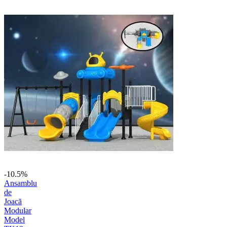
-10.5%
Ansamblu
de
Joacă
Modular
Model