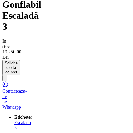
Gonflabil
Escaladă
3
In
stoc
19.250,00
Lei
Solicită
oferta
de pret
Contacteaza-
ne
pe
Whataspp
Etichete:
Escaladă
3