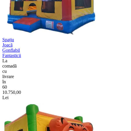
Spațiu
Joacă
Gonflabil
Fantasticii
La
comadã
cu
livrare
în
60
10.750,00
Lei