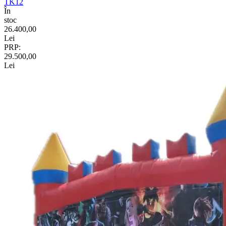
TK12
În
stoc
26.400,00
Lei
PRP:
29.500,00
Lei