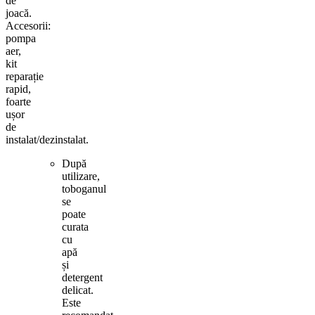
de
joacă.
Accesorii:
pompa
aer,
kit
reparație
rapid,
foarte
ușor
de
instalat/dezinstalat.
După
utilizare,
toboganul
se
poate
curata
cu
apă
și
detergent
delicat.
Este