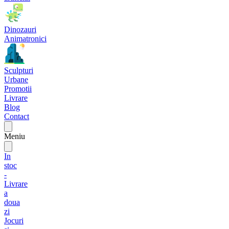
Dinozauri
Animatronici
Sculpturi
Urbane
Promotii
Livrare
Blog
Contact
Meniu
In
stoc
-
Livrare
a
doua
zi
Jocuri