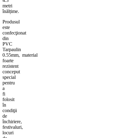
4.3
metri
înălțime.
Produsul
este
confecţionat
din
PVC
Tarpaulin
0.55mm,
material
foarte
rezistent
conceput
special
pentru
a
fi
folosit
în
condiţii
de
închiriere,
festivaluri,
locuri