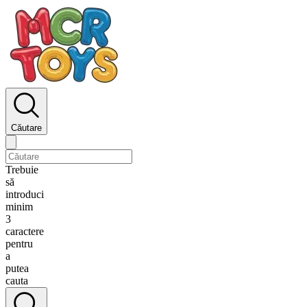
Căutare
Trebuie
să
introduci
minim
3
caractere
pentru
a
putea
cauta