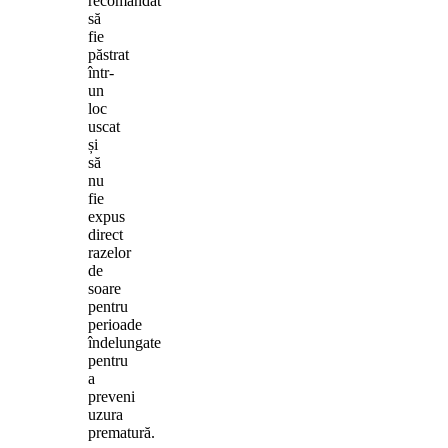
recomandat
să
fie
păstrat
într-
un
loc
uscat
și
să
nu
fie
expus
direct
razelor
de
soare
pentru
perioade
îndelungate
pentru
a
preveni
uzura
prematură.