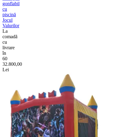
gonflabil
cu
piscină
Jocul
Valurilor
La
comadã
cu
livrare
în
60
32.800,00
Lei