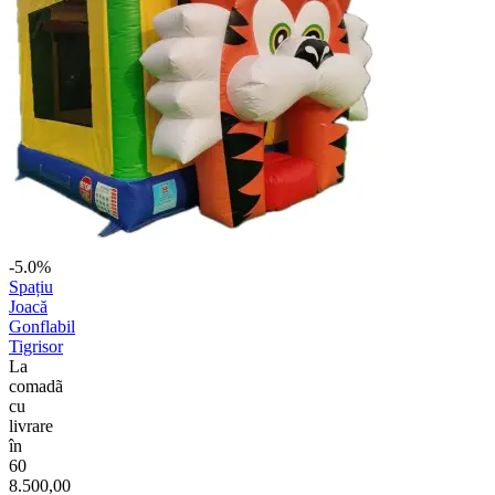
-5.0%
Spațiu
Joacă
Gonflabil
Tigrisor
La
comadã
cu
livrare
în
60
8.500,00