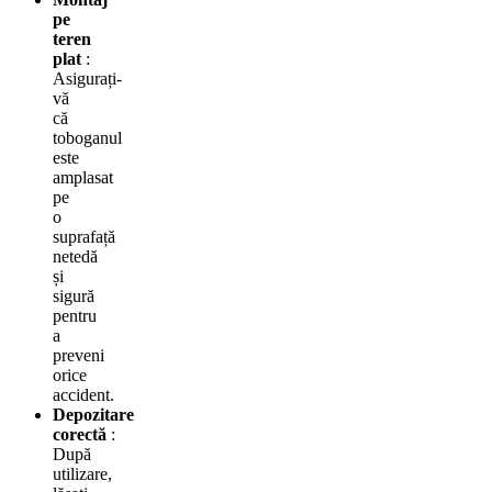
pe
teren
plat
:
Asigurați-
vă
că
toboganul
este
amplasat
pe
o
suprafață
netedă
și
sigură
pentru
a
preveni
orice
accident.
Depozitare
corectă
:
După
utilizare,