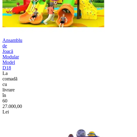
Ansamblu
de
Joacă
Modular
Model
D18
La
comadã
cu
livrare
în
60
27.000,00
Lei