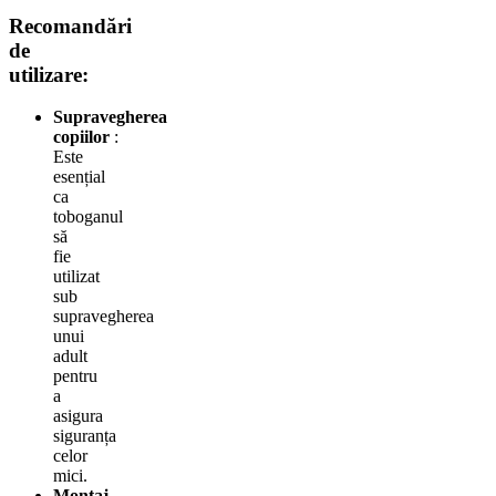
Recomandări
de
utilizare:
Supravegherea
copiilor
:
Este
esențial
ca
toboganul
să
fie
utilizat
sub
supravegherea
unui
adult
pentru
a
asigura
siguranța
celor
mici.
Montaj