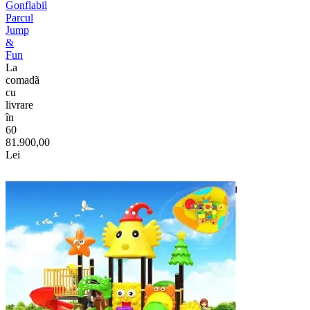
Gonflabil
Parcul
Jump
&
Fun
La
comadã
cu
livrare
în
60
81.900,00
Lei