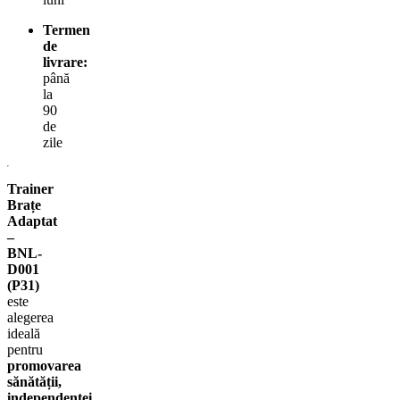
Termen
de
livrare:
până
la
90
de
zile
Trainer
Brațe
Adaptat
–
BNL-
D001
(P31)
este
alegerea
ideală
pentru
promovarea
sănătății,
independenței