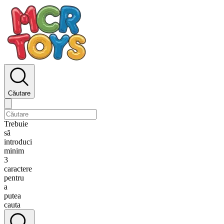
Căutare
Trebuie
să
introduci
minim
3
caractere
pentru
a
putea
cauta