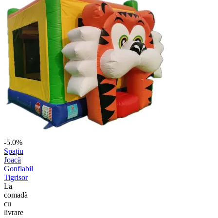
-5.0%
Spațiu
Joacă
Gonflabil
Tigrisor
La
comadã
cu
livrare