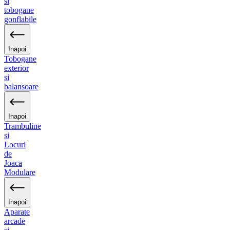
si
tobogane
gonflabile
Inapoi
Tobogane
exterior
si
balansoare
Inapoi
Trambuline
si
Locuri
de
Joaca
Modulare
Inapoi
Aparate
arcade