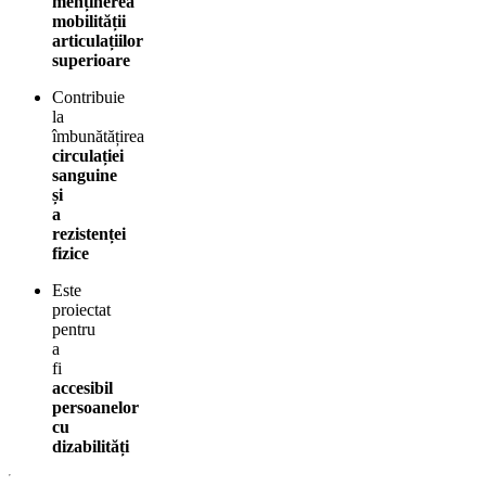
menținerea
mobilității
articulațiilor
superioare
Contribuie
la
îmbunătățirea
circulației
sanguine
și
a
rezistenței
fizice
Este
proiectat
pentru
a
fi
accesibil
persoanelor
cu
dizabilități