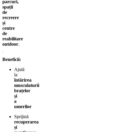
parcuri,
spații
de
recreere
și
centre
de
reabilitare
outdoor
.
Beneficii:
Ajută
la
întărirea
musculaturii
brațelor
și
a
umerilor
Sprijină
recuperarea
și