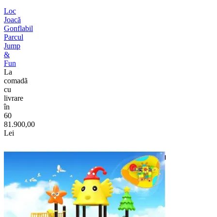
Loc
Joacă
Gonflabil
Parcul
Jump
&
Fun
La
comadã
cu
livrare
în
60
81.900,00
Lei