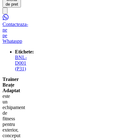
de pret
Contacteaza-
ne
pe
Whataspp
Etichete:
BNL-
D001
(P31)
Trainer
Brațe
Adaptat
este
un
echipament
de
fitness
pentru
exterior,
conceput