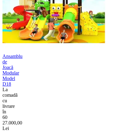
Ansamblu
de
Joacă
Modular
Model
D18
La
comadã
cu
livrare
în
60
27.000,00
Lei