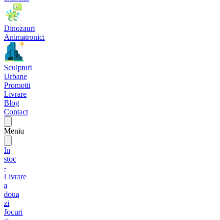
Dinozauri
Animatronici
Sculpturi
Urbane
Promotii
Livrare
Blog
Contact
Meniu
In
stoc
-
Livrare
a
doua
zi
Jocuri