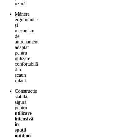
uzură
Mânere
ergonomice
și
mecanism
de
antrenament
adaptat
pentru
utilizare
confortabilă
din
scaun
rulant
Construcție
stabilă,
sigură
pentru
utilizare
intensivă
în
spații
outdoor