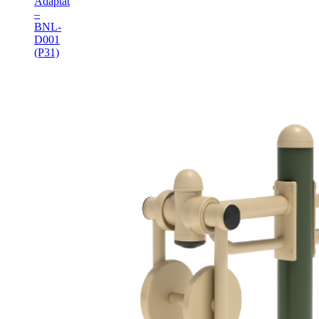
Adaptat
–
BNL-
D001
(P31)