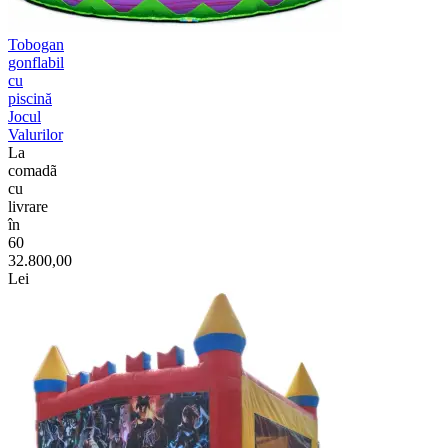
Tobogan
gonflabil
cu
piscină
Jocul
Valurilor
La
comadã
cu
livrare
în
60
32.800,00
Lei