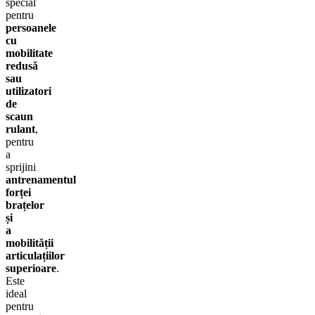
special
pentru
persoanele
cu
mobilitate
redusă
sau
utilizatori
de
scaun
rulant
,
pentru
a
sprijini
antrenamentul
forței
brațelor
și
a
mobilității
articulațiilor
superioare
.
Este
ideal
pentru