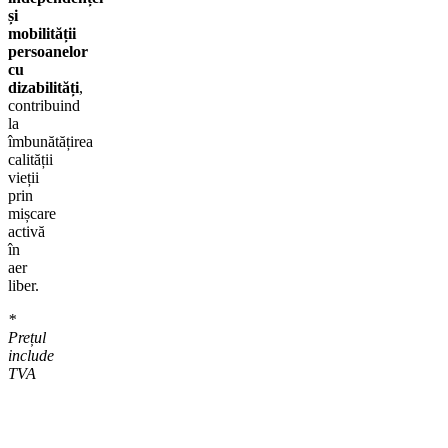
și
mobilității
persoanelor
cu
dizabilități
,
contribuind
la
îmbunătățirea
calității
vieții
prin
mișcare
activă
în
aer
liber.
*
Prețul
include
TVA