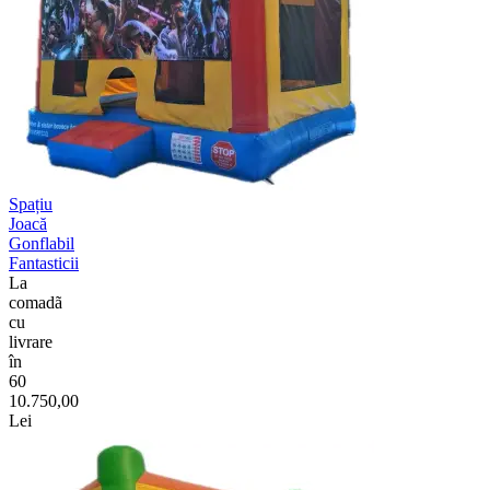
Spațiu
Joacă
Gonflabil
Fantasticii
La
comadã
cu
livrare
în
60
10.750,00
Lei