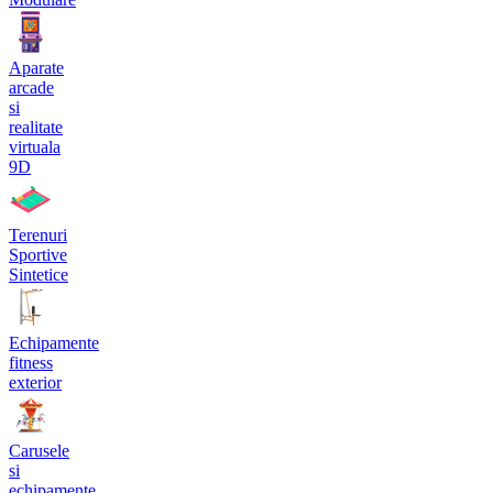
Aparate
arcade
si
realitate
virtuala
9D
Terenuri
Sportive
Sintetice
Echipamente
fitness
exterior
Carusele
si
echipamente