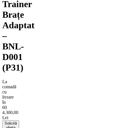
Trainer
Brațe
Adaptat
–
BNL-
D001
(P31)
La
comadã
cu
livrare
în
60
4.300,00
Lei
Solicită
oferta