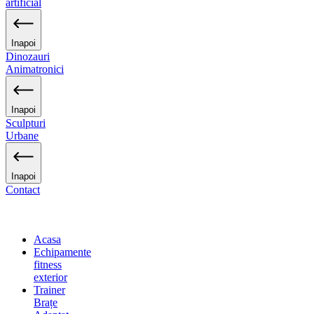
artificial
Inapoi
Dinozauri
Animatronici
Inapoi
Sculpturi
Urbane
Inapoi
Contact
Acasa
Echipamente
fitness
exterior
Trainer
Brațe