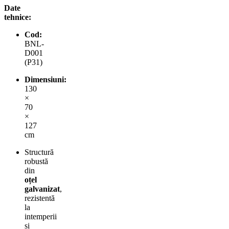
Date
tehnice:
Cod:
BNL-
D001
(P31)
Dimensiuni:
130
×
70
×
127
cm
Structură
robustă
din
oțel
galvanizat
,
rezistentă
la
intemperii
și