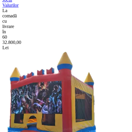
Valurilor
La
comadã
cu
livrare
în
60
32.800,00
Lei