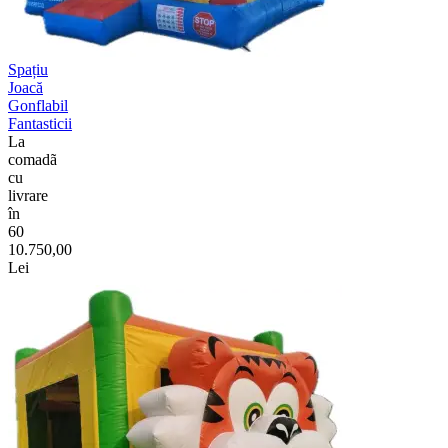
Spațiu
Joacă
Gonflabil
Fantasticii
La
comadã
cu
livrare
în
60
10.750,00
Lei