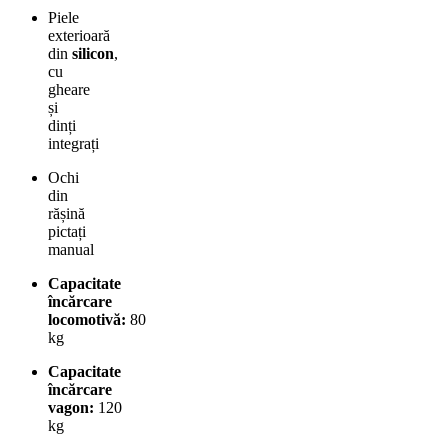
Piele
exterioară
din
silicon
,
cu
gheare
și
dinți
integrați
Ochi
din
rășină
pictați
manual
Capacitate
încărcare
locomotivă:
80
kg
Capacitate
încărcare
vagon:
120
kg