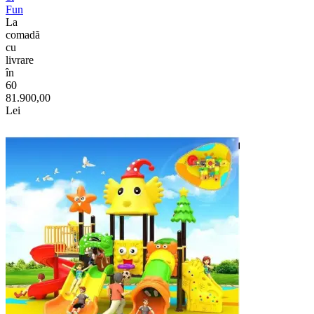
Fun
La
comadã
cu
livrare
în
60
81.900,00
Lei