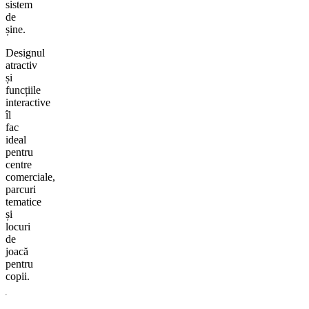
sistem
de
șine.
Designul
atractiv
și
funcțiile
interactive
îl
fac
ideal
pentru
centre
comerciale,
parcuri
tematice
și
locuri
de
joacă
pentru
copii.