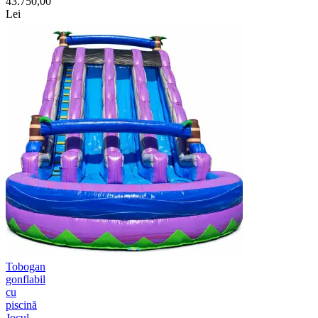
43.750,00
Lei
Tobogan
gonflabil
cu
piscină
Jocul