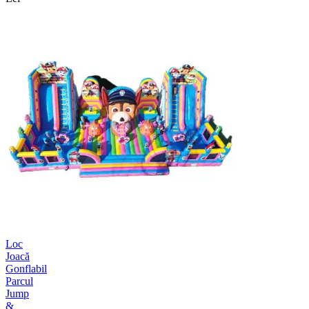
Loc
Joacă
Gonflabil
Parcul
Jump
&