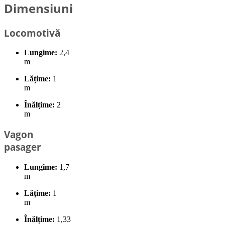
Dimensiuni
Locomotivă
Lungime:
2,4
m
Lățime:
1
m
Înălțime:
2
m
Vagon
pasager
Lungime:
1,7
m
Lățime:
1
m
Înălțime:
1,33