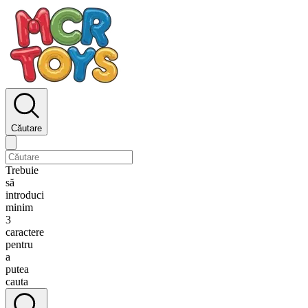
Căutare
Trebuie
să
introduci
minim
3
caractere
pentru
a
putea
cauta