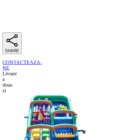
SHARE
CONTACTEAZA-
NE
Livrare
a
doua
zi