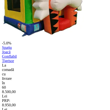
-5.0%
Spațiu
Joacă
Gonflabil
Tigrisor
La
comadã
cu
livrare
în
60
8.500,00
Lei
PRP:
8.950,00
Lei