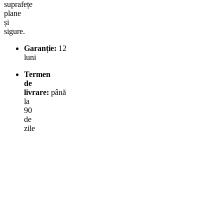
suprafețe
plane
și
sigure.
Garanție:
12
luni
Termen
de
livrare:
până
la
90
de
zile