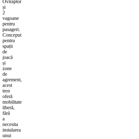
Oviraptor
și
2
vagoane
pentru
pasageri.
Conceput
pentru
spații
de
joacă
și
zone
de
agrement,
acest
tren
oferă
mobilitate
liberă,
fără
a
necesita
instalarea
unui