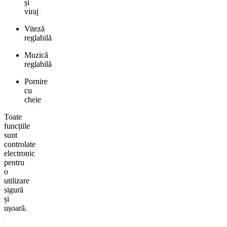
și
viraj
Viteză
reglabilă
Muzică
reglabilă
Pornire
cu
cheie
Toate
funcțiile
sunt
controlate
electronic
pentru
o
utilizare
sigură
și
ușoară.