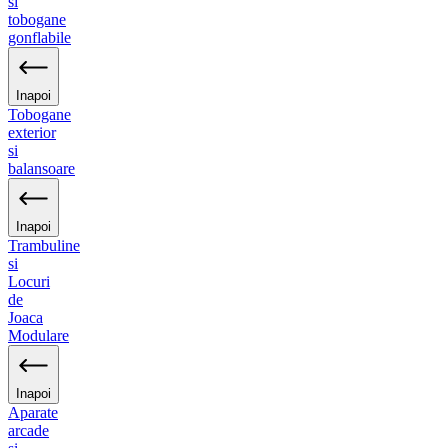
si
tobogane
gonflabile
Inapoi
Tobogane
exterior
si
balansoare
Inapoi
Trambuline
si
Locuri
de
Joaca
Modulare
Inapoi
Aparate
arcade