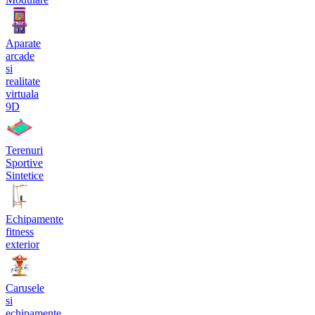
Aparate
arcade
si
realitate
virtuala
9D
Terenuri
Sportive
Sintetice
Echipamente
fitness
exterior
Carusele
si
echipamente