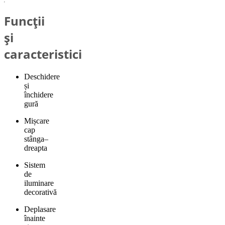
Funcții
și
caracteristici
Deschidere
și
închidere
gură
Mișcare
cap
stânga–
dreapta
Sistem
de
iluminare
decorativă
Deplasare
înainte