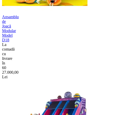
Ansamblu
de
Joacă
Modular
Model
D18
La
comadã
cu
livrare
în
60
27.000,00
Lei