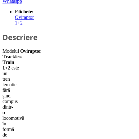
Whataspp
Etichete:
Oviraptor
1+2
Descriere
Modelul
Oviraptor
Trackless
Train
1+2
este
un
tren
tematic
fără
șine,
compus
dintr-
o
locomotivă
în
formă
de