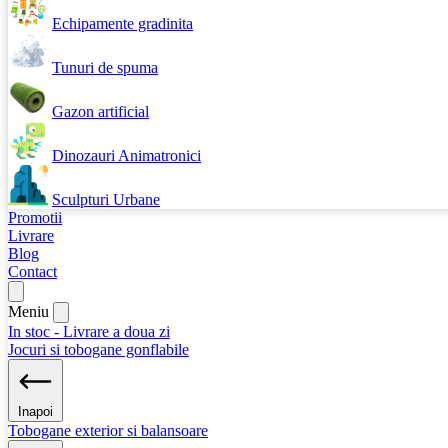
Echipamente gradinita
Tunuri de spuma
Gazon artificial
Dinozauri Animatronici
Sculpturi Urbane
Promotii
Livrare
Blog
Contact
Meniu
In stoc - Livrare a doua zi
Jocuri si tobogane gonflabile
Inapoi
Tobogane exterior si balansoare