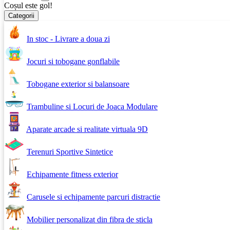
Coșul este gol!
Categorii
In stoc - Livrare a doua zi
Jocuri si tobogane gonflabile
Tobogane exterior si balansoare
Trambuline si Locuri de Joaca Modulare
Aparate arcade si realitate virtuala 9D
Terenuri Sportive Sintetice
Echipamente fitness exterior
Carusele si echipamente parcuri distractie
Mobilier personalizat din fibra de sticla