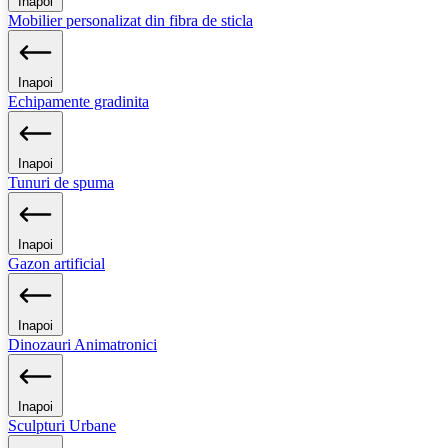
Inapoi
Mobilier personalizat din fibra de sticla
Inapoi
Echipamente gradinita
Inapoi
Tunuri de spuma
Inapoi
Gazon artificial
Inapoi
Dinozauri Animatronici
Inapoi
Sculpturi Urbane