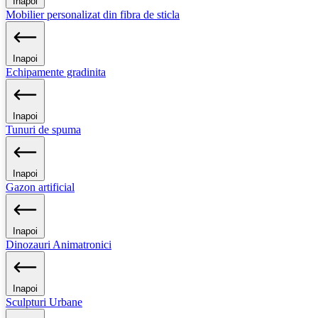
Inapoi
Mobilier personalizat din fibra de sticla
Inapoi
Echipamente gradinita
Inapoi
Tunuri de spuma
Inapoi
Gazon artificial
Inapoi
Dinozauri Animatronici
Inapoi
Sculpturi Urbane