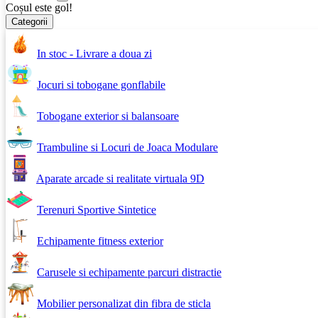
Coșul este gol!
Categorii
In stoc - Livrare a doua zi
Jocuri si tobogane gonflabile
Tobogane exterior si balansoare
Trambuline si Locuri de Joaca Modulare
Aparate arcade si realitate virtuala 9D
Terenuri Sportive Sintetice
Echipamente fitness exterior
Carusele si echipamente parcuri distractie
Mobilier personalizat din fibra de sticla