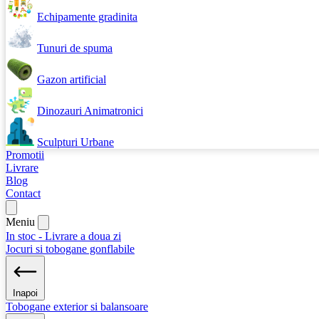
Echipamente gradinita
Tunuri de spuma
Gazon artificial
Dinozauri Animatronici
Sculpturi Urbane
Promotii
Livrare
Blog
Contact
Meniu
In stoc - Livrare a doua zi
Jocuri si tobogane gonflabile
Inapoi
Tobogane exterior si balansoare